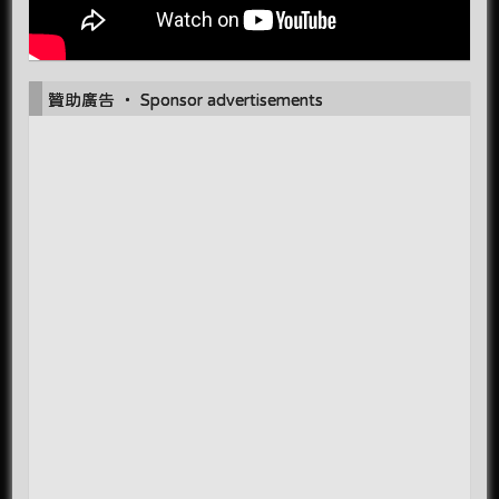
贊助廣告 ‧ Sponsor advertisements