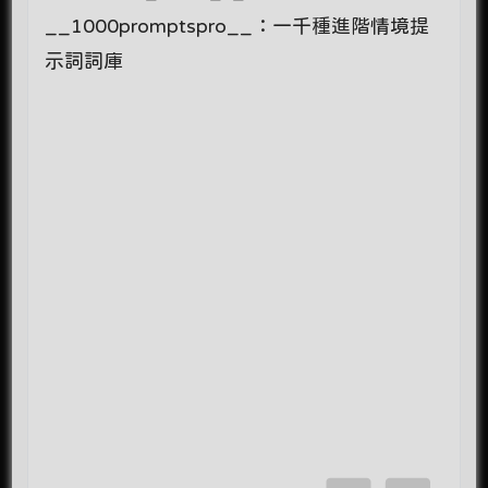
__1000promptspro__：一千種進階情境提
示詞詞庫