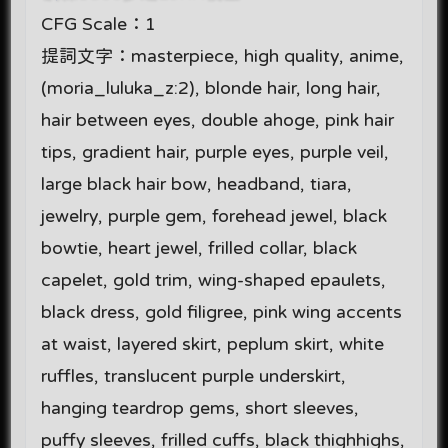
CFG Scale：1
提詞文字：masterpiece, high quality, anime,
(moria_luluka_z:2), blonde hair, long hair,
hair between eyes, double ahoge, pink hair
tips, gradient hair, purple eyes, purple veil,
large black hair bow, headband, tiara,
jewelry, purple gem, forehead jewel, black
bowtie, heart jewel, frilled collar, black
capelet, gold trim, wing-shaped epaulets,
black dress, gold filigree, pink wing accents
at waist, layered skirt, peplum skirt, white
ruffles, translucent purple underskirt,
hanging teardrop gems, short sleeves,
puffy sleeves, frilled cuffs, black thighhighs,