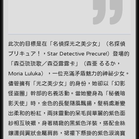
此次的目標是在「名偵探光之美少女」（名探偵
プリキュア！，Star Detective Precure!）登場的
「森亞琉琉歌／森亞露露卡」（森亜 るるか，
Moria Luluka），一位充滿矛盾魅力的神祕少女。
儘管擁有「光之美少女」的身份，她卻以「幻影
怪盜團」幹部的名義活動。當她變身為「秘儀暗
影天使」時，金色的長髮隨風飄揚，髮梢處漸變
出柔和的粉紅，兩抹靈動的呆毛與華麗的紫色面
紗相互映襯，身著精緻的黑紫色洋裝，搭配金絲
鑲邊與翼狀金屬肩飾，裙襬下懸掛的紫色淚滴寶