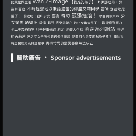
Z-Image
Wan
的異世界生活
【我推的孩子】
上伊那牡丹，醉
不時輕聲地以俄語遮羞的鄰座艾莉同學
冒險
姿如百合
別當歐尼
孤獨搖滾！
奇幻
少
喜劇
醬了！
前進吧！登山少女
學園偶像大師
女樂團 吶喊吧
愛情
戰鬥
搖曳露營△
敗北女角太多了！
歡迎來到實力
萌芽系列網站
至上主義的教室
科學超電磁砲
科幻
約會大作戰
葬送
的芙莉蓮
請問您今天要來點兔子嗎？
蓮之空女學院校園偶像俱樂部
關於我
青梅竹馬的戀愛喜劇無法成立
轉生變成史萊姆這檔事
贊助廣告 ‧ Sponsor advertisements