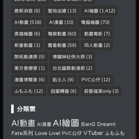
最新消息
(6)
聖地巡禮
(13)
AI繪圖
(1,412)
AI動畫
(518)
AI漫畫
(10)
電腦繪圖
(70)
素描繪圖
(6)
電視動畫
(60)
動畫電影
(7)
新番動畫
(1)
舊番動畫
(59)
同人動畫
(2)
開拓動漫祭
(5)
博麗神社例大祭
(3)
東方春櫻宴
(1)
台北國際動漫節
(2)
漫畫博覽會
(6)
黏土人
(9)
PVC公仔
(12)
ふもふも
(12)
扭蛋轉蛋
(6)
蔚藍檔案only
(3)
分類雲
AI繪圖
AI動畫
BanG Dream!
AI漫畫
VTuber
Fate系列
Love Live!
PVC公仔
ふもふも