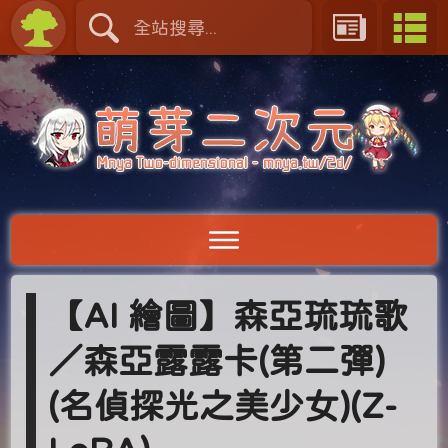
【AI 繪圖】森亞琉琉歌
／森亞露露卡(第二彈)
(名偵探光之美少女)(Z-