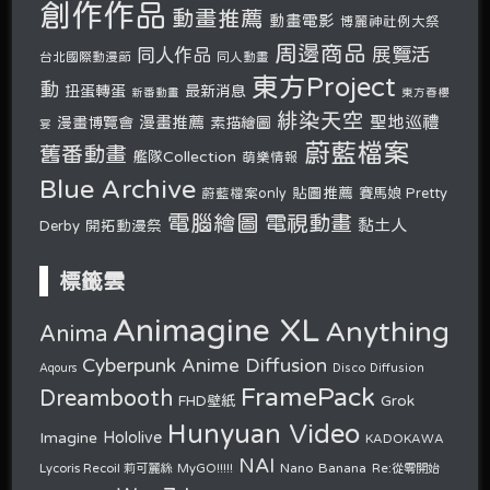
創作作品
動畫推薦
動畫電影
博麗神社例大祭
周邊商品
展覽活
同人作品
台北國際動漫節
同人動畫
東方Project
動
扭蛋轉蛋
最新消息
新番動畫
東方春櫻
緋染天空
聖地巡禮
漫畫推薦
漫畫博覽會
素描繪圖
宴
蔚藍檔案
舊番動畫
艦隊Collection
萌樂情報
Blue Archive
貼圖推薦
蔚藍檔案only
賽馬娘 Pretty
電腦繪圖
電視動畫
黏土人
開拓動漫祭
Derby
標籤雲
Animagine XL
Anything
Anima
Cyberpunk Anime Diffusion
Disco Diffusion
Aqours
FramePack
Dreambooth
Grok
FHD壁紙
Hunyuan Video
Hololive
Imagine
KADOKAWA
NAI
Nano Banana
Lycoris Recoil 莉可麗絲
MyGO!!!!!
Re:從零開始