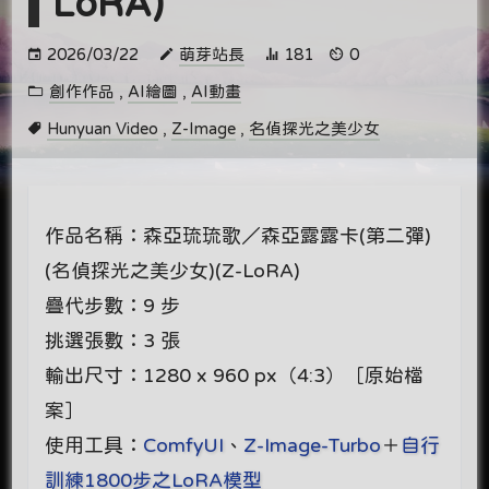
LoRA)
2026/03/22
萌芽站長
181
0
創作作品
,
AI繪圖
,
AI動畫
Hunyuan Video
,
Z-Image
,
名偵探光之美少女
作品名稱：森亞琉琉歌／森亞露露卡(第二彈)
(名偵探光之美少女)(Z-LoRA)
疊代步數：9 步
挑選張數：3 張
輸出尺寸：1280 x 960 px（4:3）［原始檔
案］
使用工具：
ComfyUI
、
Z-Image-Turbo
＋
自行
訓練1800步之LoRA模型