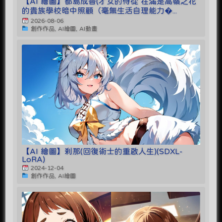
【AI 繪圖】都島成香(才女的侍從 在滿是高嶺之花
的貴族學校暗中照顧（毫無生活自理能力�...
2026-08-06
創作作品, AI繪圖, AI動畫
【AI 繪圖】剎那(回復術士的重啟人生)(SDXL-
LoRA)
2024-12-04
創作作品, AI繪圖