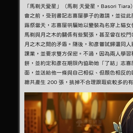
「馬剃天愛星」（馬剃 天愛星，Basori T
會之前，受到書記志喜屋夢子的邀請，並從此
蕗祭當天，志喜屋哄騙她以變裝為名穿上貓女
馬剃與月之木的關係有些緊張，甚至曾在校門
月之木之間的矛盾。隨後，和彥嘗試歸還同人
課業，並要求雙方保密。不過，因為兩人學習
餅，並約定和彥在期限內協助她「了結」志喜
面，並送給他一條與自己相似、但顏色相反的圍巾作
總共產生 200 張，挑掉不合理跟瑕疵較多的有