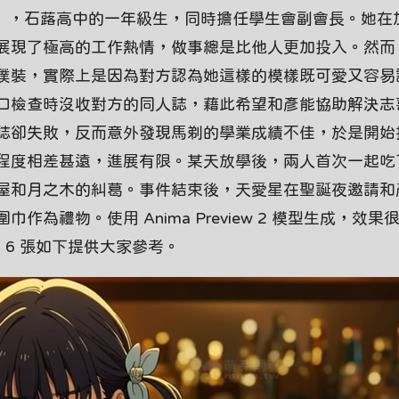
iara），石蕗高中的一年級生，同時擔任學生會副會長。她
展現了極高的工作熱情，做事總是比他人更加投入。然而
僕裝，實際上是因為對方認為她這樣的模樣既可愛又容易
口檢查時沒收對方的同人誌，藉此希望和彥能協助解決志
誌卻失敗，反而意外發現馬剃的學業成績不佳，於是開始
程度相差甚遠，進展有限。某天放學後，兩人首次一起吃
屋和月之木的糾葛。事件結束後，天愛星在聖誕夜邀請和
為禮物。使用 Anima Preview 2 模型生成，效果
 6 張如下提供大家參考。