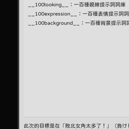
__100looking__：一百種視線提示詞詞庫
__100expression__：一百種表情提示詞
__100background__：一百種背景提示
此次的目標是在「敗北女角太多了！」（負けヒロインが