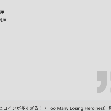
詞庫
詞詞庫
多すぎる！，Too Many Losing Heroines!