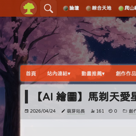
論壇
綜合天地
爬山
關於
導覽
首頁
站內連結▾
動畫推薦▾
創作作品
【AI 繪圖】馬剃天愛星
2026/04/24
萌芽站長
161
0
創