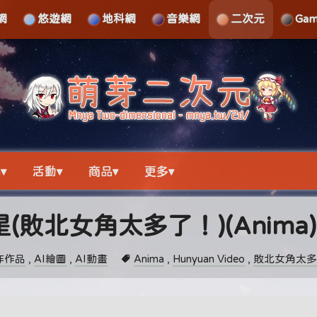
網
悠遊網
地科網
音樂網
二次元
Ga
▾
活動▾
商品▾
更多▾
(敗北女角太多了！)(Anima)
作作品
,
AI繪圖
,
AI動畫
Anima
,
Hunyuan Video
,
敗北女角太