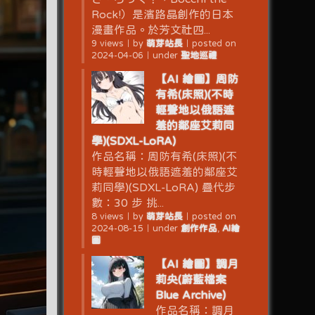
Rock!）是濱路晶創作的日本
漫畫作品。於芳文社四...
9 views
｜
by
萌芽站長
｜
posted on
2024-04-06
｜
under
聖地巡禮
【AI 繪圖】周防
有希(床照)(不時
輕聲地以俄語遮
羞的鄰座艾莉同
學)(SDXL-LoRA)
作品名稱：周防有希(床照)(不
時輕聲地以俄語遮羞的鄰座艾
莉同學)(SDXL-LoRA) 疊代步
數：30 步 挑...
8 views
｜
by
萌芽站長
｜
posted on
2024-08-15
｜
under
創作作品
,
AI繪
圖
【AI 繪圖】調月
莉央(蔚藍檔案
Blue Archive)
作品名稱：調月