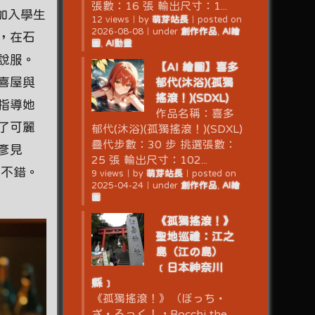
張數：16 張 輸出尺寸：1...
在加入學生
12 views
｜
by
萌芽站長
｜
posted on
2026-08-08
｜
under
創作作品
,
AI繪
，在石
圖
,
AI動畫
說服。
【AI 繪圖】喜多
喜屋與
郁代(沐浴)(孤獨
搖滾！)(SDXL)
指導她
作品名稱：喜多
了可麗
郁代(沐浴)(孤獨搖滾！)(SDXL)
疊代步數：30 步 挑選張數：
彥見
25 張 輸出尺寸：102...
很不錯。
9 views
｜
by
萌芽站長
｜
posted on
2025-04-24
｜
under
創作作品
,
AI繪
圖
《孤獨搖滾！》
聖地巡禮：江之
島（江の島）
﹝日本神奈川
縣﹞
《孤獨搖滾！》（ぼっち・
ざ・ろっく！，Bocchi the