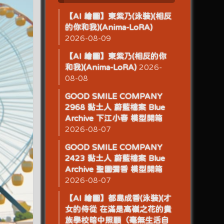
【AI 繪圖】東紫乃(泳裝)(相反
的你和我)(Anima-LoRA)
2026-08-09
【AI 繪圖】東紫乃(相反的你
和我)(Anima-LoRA)
2026-
08-08
GOOD SMILE COMPANY
2968 黏土人 蔚藍檔案 Blue
Archive 下江小春 模型開箱
2026-08-07
GOOD SMILE COMPANY
2423 黏土人 蔚藍檔案 Blue
Archive 聖園彌香 模型開箱
2026-08-07
【AI 繪圖】都島成香(泳裝)(才
女的侍從 在滿是高嶺之花的貴
族學校暗中照顧（毫無生活自