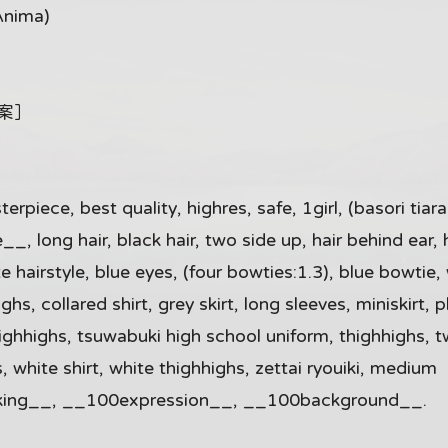
ima)
檔案］
e, best quality, highres, safe, 1girl, (basori tiara:
, long hair, black hair, two side up, hair behind ear, 
te hairstyle, blue eyes, (four bowties:1.3), blue bowtie,
hs, collared shirt, grey skirt, long sleeves, miniskirt, 
 thighhighs, tsuwabuki high school uniform, thighhighs, 
, white shirt, white thighhighs, zettai ryouiki, medium
ooking__, __100expression__, __100background__.