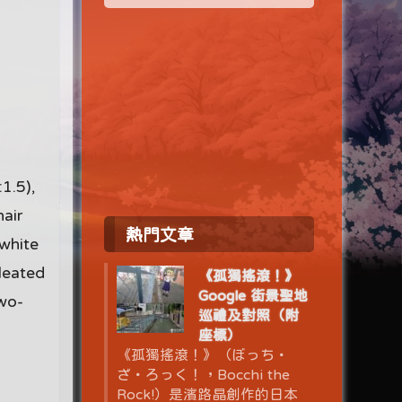
1.5),
hair
熱門文章
 white
pleated
《孤獨搖滾！》
Google 街景聖地
two-
巡禮及對照（附
座標）
《孤獨搖滾！》（ぼっち・
ざ・ろっく！，Bocchi the
Rock!）是濱路晶創作的日本