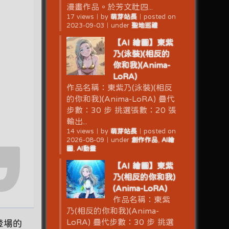
漫畫作品。於芳文社四...
17 views
｜
by
萌芽站長
｜
posted on
2023-09-03
｜
under
聖地巡禮
【AI 繪圖】東紫
乃(泳裝)(相反的
你和我)(Anima-
LoRA)
作品名稱：東紫乃(泳裝)(相反
的你和我)(Anima-LoRA) 疊代
步數：30 步 挑選張數：20 張
輸出...
14 views
｜
by
萌芽站長
｜
posted on
2026-08-09
｜
under
創作作品
,
AI繪
圖
,
AI動畫
【AI 繪圖】東紫
乃(相反的你和我)
(Anima-LoRA)
作品名稱：東紫
乃(相反的你和我)(Anima-
LoRA) 疊代步數：30 步 挑選
）登場的