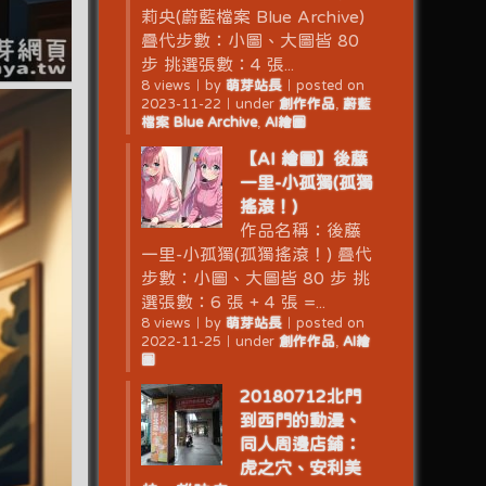
莉央(蔚藍檔案 Blue Archive)
疊代步數：小圖、大圖皆 80
步 挑選張數：4 張...
8 views
｜
by
萌芽站長
｜
posted on
2023-11-22
｜
under
創作作品
,
蔚藍
檔案 Blue Archive
,
AI繪圖
【AI 繪圖】後藤
一里-小孤獨(孤獨
搖滾！)
作品名稱：後藤
一里-小孤獨(孤獨搖滾！) 疊代
步數：小圖、大圖皆 80 步 挑
選張數：6 張 + 4 張 =...
8 views
｜
by
萌芽站長
｜
posted on
2022-11-25
｜
under
創作作品
,
AI繪
圖
20180712北門
到西門的動漫、
同人周邊店鋪：
虎之穴、安利美