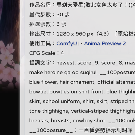
作品名稱：馬剃天愛星(敗北女角太多了！)(An
疊代步數：30 步
挑選張數：6 張
輸出尺寸：1280 x 960 px（4:3）［原始
使用工具：
ComfyUI
、
Anima Preview 2
CFG Scale：4
提詞文字：newest, score_9, score_8, masterpiec
make heroine ga oo sugiru!, __100posture__
blue flower, hair ornament, official alterna
bowtie, bowties on shirt front, blue thighhig
skirt, school uniform, shirt, skirt, striped
tone thighhighs, vertical-striped thighhighs
breasts, breasts, cowboy shot, __100l
__100posture__：一百種姿勢提示詞詞庫