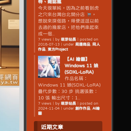
特、雜誌瘋
今天很單純，因為之前看到虎
之穴來台灣台北開分店
，
想說來探個路，順便逛逛以前
去過的幾家店，把他們串起來
成一個...
7 views
｜
by
萌芽站長
｜
posted on
2018-07-13
｜
under
周邊商品
,
同人
作品
,
東方Project
【AI 繪圖】
Windows 11 娘
(SDXL-LoRA)
作品名稱：
Windows 11 娘(SDXL-LoRA)
疊代步數：30 步 挑選張數：
10 張 輸出尺寸：1...
7 views
｜
by
萌芽站長
｜
posted on
2024-11-04
｜
under
創作作品
,
AI繪
圖
近期文章