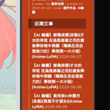
6 views
｜
by
萌芽站長
｜
posted on
2024-04-10
｜
under
創作作品
,
AI繪
圖
近期文章
【AI 繪圖】都島成香(泳裝)(才
女的侍從 在滿是高嶺之花的貴
族學校暗中照顧（毫無生活自
理能力的）學院第一大小姐)
(Anima-LoRA)
2026-08-07
【AI 繪圖】都島成香(才女的
侍從 在滿是高嶺之花的貴族學
校暗中照顧（毫無生活自理能
力的）學院第一大小姐)
(Anima-LoRA)
2026-08-06
【AI 繪圖】黃玲琳in朱慧月
(泳裝)(我是不才惡女)(Anima-
LoRA)
2026-08-05