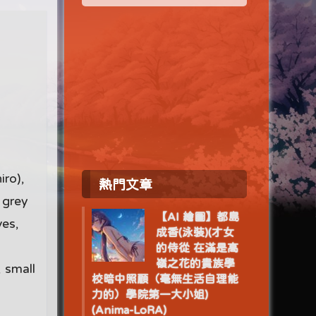
iro),
熱門文章
 grey
【AI 繪圖】都島
ves,
成香(泳裝)(才女
的侍從 在滿是高
嶺之花的貴族學
, small
校暗中照顧（毫無生活自理能
力的）學院第一大小姐)
(Anima-LoRA)