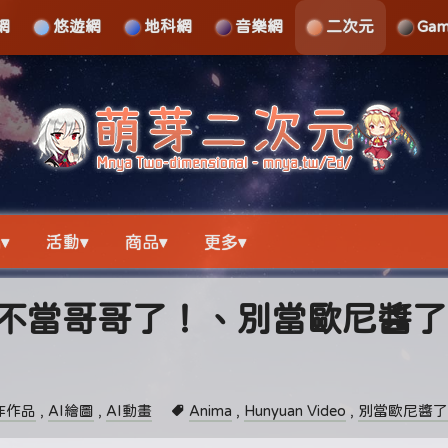
網
悠遊網
地科網
音樂網
二次元
Ga
▾
活動▾
商品▾
更多▾
(不當哥哥了！、別當歐尼醬了
作作品
,
AI繪圖
,
AI動畫
Anima
,
Hunyuan Video
,
別當歐尼醬