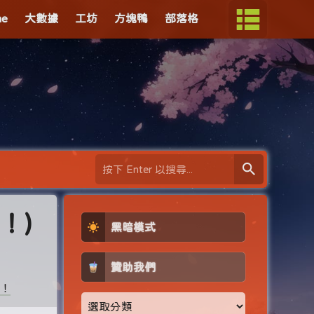
me
大數據
工坊
方塊鴨
部落格
！)
黑暗模式
贊助我們
了！