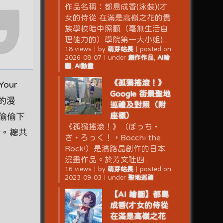
作品名稱：都島成香(泳裝)(才
女的侍從 在滿是高嶺之花的貴
族學校暗中照顧（毫無生活自
理能力的）學院第一大小姐)...
18 views
｜
by
萌芽站長
｜
posted on
2026-08-07
｜
under
創作作品
,
AI繪
圖
,
AI動畫
《孤獨搖滾！》
our
Google 街景聖地
作的漫
巡禮及對照（附
座標）
偷偷下
《孤獨搖滾！》（ぼっち・
錯。總共
ざ・ろっく！，Bocchi the
Rock!）是濱路晶創作的日本
漫畫作品。於芳文社四...
16 views
｜
by
萌芽站長
｜
posted on
2023-09-03
｜
under
聖地巡禮
【AI 繪圖】都島
成香(才女的侍從
在滿是高嶺之花