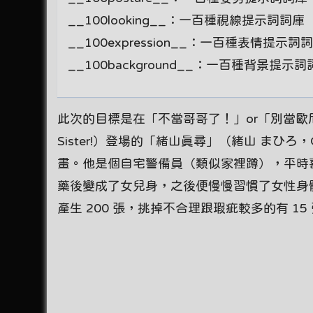
__100looking__：一百種視線提示詞詞庫
__100expression__：一百種表情提示詞
__100background__：一百種背景提示
此次的目標是在「不當哥哥了！」or「別當歐尼醬了！
Sister!）登場的「緒山真尋」（緒山 まひろ
畫。他是個自宅警備員（類似家裡蹲），平時
藥後變成了女兒身，之後便慢慢習慣了女性身體的生
產生 200 張，挑掉不合理跟瑕疵較多的有 1