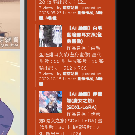
28 張 輸出尺寸：12...
7 views
｜
by
萌芽站長
｜
posted on
2026-05-23
｜
under
創作作品
,
AI繪
圖
,
AI動畫
【AI 繪圖】白毛
藍瞳貓耳女孩(全
身畫像)
作品名稱：白毛
藍瞳貓耳女孩(全身畫像) 疊代
步數：50 步 生成張數：10 張
輸出尺寸：512 x 768...
7 views
｜
by
萌芽站長
｜
posted on
2022-10-15
｜
under
創作作品
,
AI繪
圖
【AI 繪圖】伊蕾
娜(魔女之旅)
(SDXL-LoRA)
作品名稱：伊蕾
娜(魔女之旅)(SDXL-LoRA) 疊
代步數：30 步 挑選張數：7
張 輸出尺寸：1024...