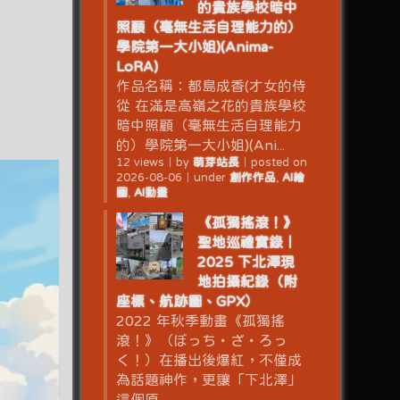
的貴族學校暗中
照顧（毫無生活自理能力的）
學院第一大小姐)(Anima-
LoRA)
作品名稱：都島成香(才女的侍
從 在滿是高嶺之花的貴族學校
暗中照顧（毫無生活自理能力
的）學院第一大小姐)(Ani...
12 views
｜
by
萌芽站長
｜
posted on
2026-08-06
｜
under
創作作品
,
AI繪
圖
,
AI動畫
《孤獨搖滾！》
聖地巡禮實錄｜
2025 下北澤現
地拍攝紀錄（附
座標、航跡圖、GPX）
2022 年秋季動畫《孤獨搖
滾！》（ぼっち・ざ・ろっ
く！）在播出後爆紅，不僅成
為話題神作，更讓「下北澤」
這個原...