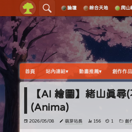
論壇
綜合天地
爬山
關於
導覽
首頁
站內連結▾
動畫推薦▾
創作作品
【AI 繪圖】緒山真尋
(Anima)
2026/05/08
萌芽站長
156
1
創