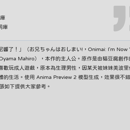
詞庫
詞詞庫
」（お兄ちゃんはおしまい!，Onimai: I'm Now Y
，Oyama Mahiro），本作的主人公。原作是由貓豆腐創
喜歡玩成人遊戲，原本為生理男性，因某天被妹妹美波里
活。使用 Anima Preview 2 模型生成，效果很不
5 張如下提供大家參考。