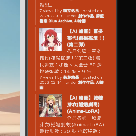
輸出...
7 views
｜
by
萌芽站長
｜
posted on
2024-02-09
｜
under
創作作品
,
蔚藍
檔案 Blue Archive
,
AI繪圖
【AI 繪圖】喜多
郁代(孤獨搖滾！)
(第二彈)
作品名稱：喜多
郁代(孤獨搖滾！)(第二彈) 疊
代步數：小圖、大圖皆 80 步
挑選張數：14 張 + 9 張...
7 views
｜
by
萌芽站長
｜
posted on
2023-02-14
｜
under
創作作品
,
AI繪
圖
【AI 繪圖】城崎
芽衣(婚姻劇毒)
(Anima-LoRA)
作品名稱：城崎
芽衣(婚姻劇毒)(Anima-LoRA)
疊代步數：30 步 挑選張數：