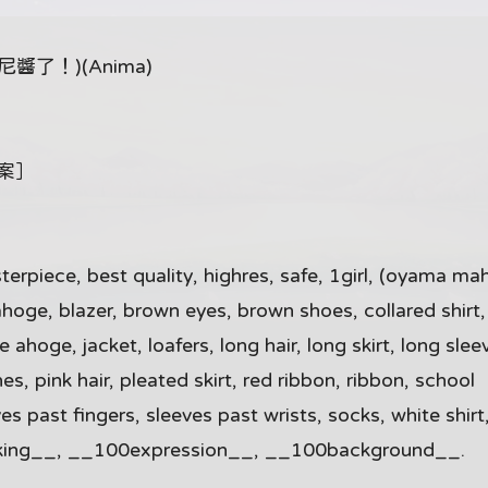
了！)(Anima)
檔案］
ece, best quality, highres, safe, 1girl, (oyama mah
oge, blazer, brown eyes, brown shoes, collared shirt,
ahoge, jacket, loafers, long hair, long skirt, long slee
s, pink hair, pleated skirt, red ribbon, ribbon, school
ves past fingers, sleeves past wrists, socks, white shirt
ooking__, __100expression__, __100background__.