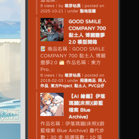
9 views
｜
by
萌芽站長
｜
posted on
2025-10-21
｜
under
聖地巡禮
GOOD SMILE
COMPANY 700
黏土人 博麗靈夢
2.0 模型開箱
商品名稱：GOOD SMILE
COMPANY 700 黏土人 博麗
靈夢2.0
作品名稱：東方
Pro...
8 views
｜
by
萌芽站長
｜
posted on
2018-02-03
｜
under
周邊商品
,
同人
作品
,
東方Project
,
黏土人
,
PVC公仔
【AI 繪圖】伊落
瑪麗(床照)(蔚藍
檔案 Blue
Archive)
作品名稱：伊落瑪麗(床照)(蔚
藍檔案 Blue Archive) 疊代步
數：30 步 挑選張數：10 張