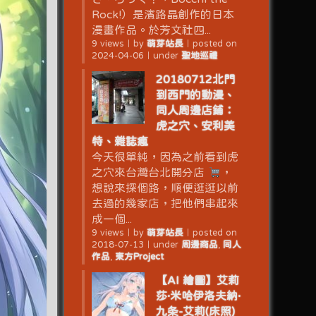
Rock!）是濱路晶創作的日本
漫畫作品。於芳文社四...
9 views
｜
by
萌芽站長
｜
posted on
2024-04-06
｜
under
聖地巡禮
20180712北門
到西門的動漫、
同人周邊店鋪：
虎之穴、安利美
特、雜誌瘋
今天很單純，因為之前看到虎
之穴來台灣台北開分店
，
想說來探個路，順便逛逛以前
去過的幾家店，把他們串起來
成一個...
9 views
｜
by
萌芽站長
｜
posted on
2018-07-13
｜
under
周邊商品
,
同人
作品
,
東方Project
【AI 繪圖】艾莉
莎·米哈伊洛夫納·
九条-艾莉(床照)