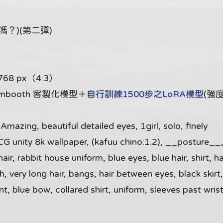
？)(第二彈)
768 px（4:3）
ambooth 客製化模型＋
自行訓練1500步之LoRA模型
(強度
zing, beautiful detailed eyes, 1girl, solo, finely
CG unity 8k wallpaper, (kafuu chino:1.2), __posture__
, rabbit house uniform, blue eyes, blue hair, shirt, ha
sh, very long hair, bangs, hair between eyes, black skirt
nt, blue bow, collared shirt, uniform, sleeves past wrist