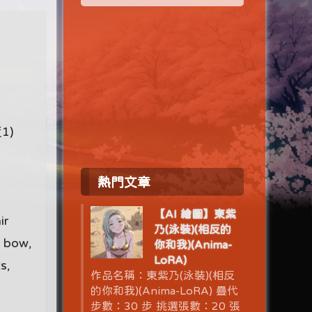
1)
熱門文章
,
【AI 繪圖】東紫
ir
乃(泳裝)(相反的
, bow,
你和我)(Anima-
LoRA)
s,
作品名稱：東紫乃(泳裝)(相反
的你和我)(Anima-LoRA) 疊代
步數：30 步 挑選張數：20 張