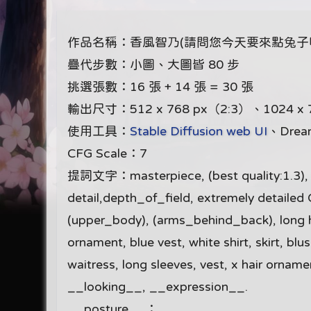
作品名稱：香風智乃(請問您今天要來點兔子嗎
疊代步數：小圖、大圖皆 80 步
挑選張數：16 張 + 14 張 = 30 張
輸出尺寸：512 x 768 px（2:3）、1024 x 
使用工具：
Stable Diffusion web UI
、Dre
CFG Scale：7
提詞文字：masterpiece, (best quality:1.3), Ama
detail,depth_of_field, extremely detailed 
(upper_body), (arms_behind_back), long hair
ornament, blue vest, white shirt, skirt, blu
waitress, long sleeves, vest, x hair orname
__looking__, __expression__.
__posture__：