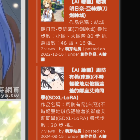
【AI 繪圖】結城
明日奈-亞絲娜(刀
劍神域)
作品名稱：結城
明日奈-亞絲娜(刀劍神域) 疊代
步數：小圖、大圖皆 80 步 挑
選張數：48 張 + 16 張...
7 views
｜
by
萌芽站長
｜
posted on
2022-12-16
｜
under
創作作品
,
AI繪
圖
【AI 繪圖】周防
有希(床照)(不時
輕聲地以俄語遮
羞的鄰座艾莉同
學)(SDXL-LoRA)
作品名稱：周防有希(床照)(不
時輕聲地以俄語遮羞的鄰座艾
莉同學)(SDXL-LoRA) 疊代步
數：30 步 挑...
7 views
｜
by
萌芽站長
｜
posted on
2024-08-15
｜
under
創作作品
,
AI繪