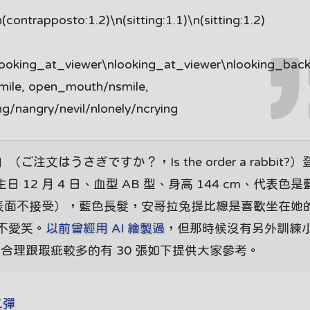
ontrapposto:1.2)\n(sitting:1.1)\n(sitting:1.2)
looking_at_viewer\nlooking_at_viewer\nlooking_bac
mile, open_mouth/nsmile,
/nangry/nevil/nlonely/ncrying
はうさぎですか？，Is the order a rabbit?
生日 12 月 4 日、血型 AB 型、身高 144 cm、代表色
乾妹妹（表面不接受），藍色長髮，安哥拉兔提比總是喜歡坐在她
不愛笑。
以前曾經用 AI 繪製過
，但那時候沒有另外訓練
不合理跟瑕疵較多的有 30 張如下提供大家參考。
二彈