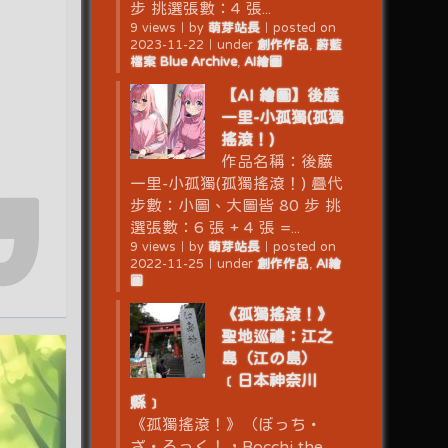
步 挑選張數：4 張...
9 views
｜
by
萌芽站長
｜
posted on
2023-11-22
｜
under
創作作品
,
蔚藍
檔案 Blue Archive
,
AI繪圖
【AI 繪圖】後藤
一里-小孤獨(孤獨
搖滾！)
作品名稱：後藤
一里-小孤獨(孤獨搖滾！) 疊代
步數：小圖、大圖皆 80 步 挑
選張數：6 張 + 4 張 =...
9 views
｜
by
萌芽站長
｜
posted on
2022-11-25
｜
under
創作作品
,
AI繪
圖
《孤獨搖滾！》
聖地巡禮：江之
島（江の島）
﹝日本神奈川
縣﹞
《孤獨搖滾！》（ぼっち・
ざ・ろっく！，Bocchi the