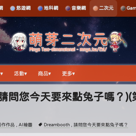
網
悠遊網
地科網
音樂網
二次元
Ga
▾
活動▾
商品▾
更多▾
(請問您今天要來點兔子嗎？)(
創作作品
,
AI繪圖
Dreambooth
,
請問您今天要來點兔子嗎？