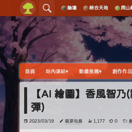
論壇
綜合天地
爬山
關於
導覽
首頁
站內連結▾
動畫推薦▾
創作作品
【AI 繪圖】香風智乃
彈)
2023/03/19
萌芽站長
1,177
0