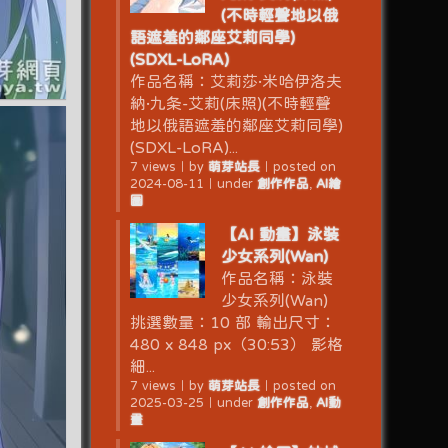
(不時輕聲地以俄
語遮羞的鄰座艾莉同學)
(SDXL-LoRA)
作品名稱：艾莉莎·米哈伊洛夫
納·九条-艾莉(床照)(不時輕聲
地以俄語遮羞的鄰座艾莉同學)
(SDXL-LoRA)...
7 views
｜
by
萌芽站長
｜
posted on
2024-08-11
｜
under
創作作品
,
AI繪
圖
【AI 動畫】泳裝
少女系列(Wan)
作品名稱：泳裝
少女系列(Wan)
挑選數量：10 部 輸出尺寸：
480 x 848 px（30:53） 影格
細...
7 views
｜
by
萌芽站長
｜
posted on
2025-03-25
｜
under
創作作品
,
AI動
畫