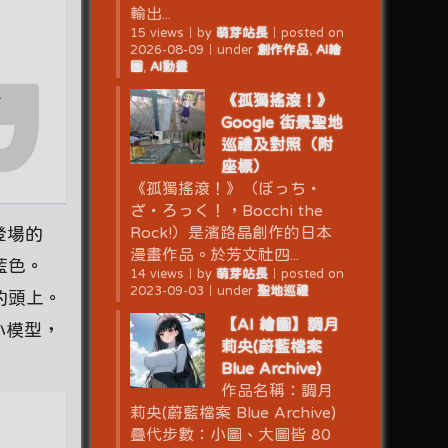
輸出...
15 views
｜
by
萌芽站長
｜
posted on
2026-08-09
｜
under
創作作品
,
AI繪
圖
,
AI動畫
k
《孤獨搖滾！》
Google 街景聖地
巡禮及對照（附
座標）
《孤獨搖滾！》（ぼっち・
ざ・ろっく！，Bocchi the
Rock!）是濱路晶創作的日本
）登場的
漫畫作品。於芳文社四...
是藍色。
14 views
｜
by
萌芽站長
｜
posted on
2023-09-03
｜
under
聖地巡禮
的頭上。
【AI 繪圖】調月
小模型，
莉央(蔚藍檔案
Blue Archive)
作品名稱：調月
莉央(蔚藍檔案 Blue Archive)
疊代步數：小圖、大圖皆 80