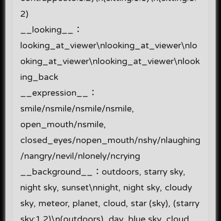
2)
__looking__：
looking_at_viewer\nlooking_at_viewer\nlo
oking_at_viewer\nlooking_at_viewer\nlook
ing_back
__expression__：
smile/nsmile/nsmile/nsmile,
open_mouth/nsmile,
closed_eyes/nopen_mouth/nshy/nlaughing
/nangry/nevil/nlonely/ncrying
__background__：outdoors, starry sky,
night sky, sunset\nnight, night sky, cloudy
sky, meteor, planet, cloud, star (sky), (starry
sky:1.2)\n(outdoors), day, blue sky, cloud,