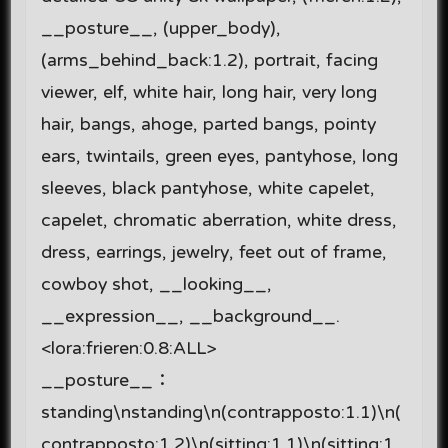
__posture__, (upper_body),
(arms_behind_back:1.2), portrait, facing
viewer, elf, white hair, long hair, very long
hair, bangs, ahoge, parted bangs, pointy
ears, twintails, green eyes, pantyhose, long
sleeves, black pantyhose, white capelet,
capelet, chromatic aberration, white dress,
dress, earrings, jewelry, feet out of frame,
cowboy shot, __looking__,
__expression__, __background__.
<lora:frieren:0.8:ALL>
__posture__：
standing\nstanding\n(contrapposto:1.1)\n(
contrapposto:1.2)\n(sitting:1.1)\n(sitting:1.