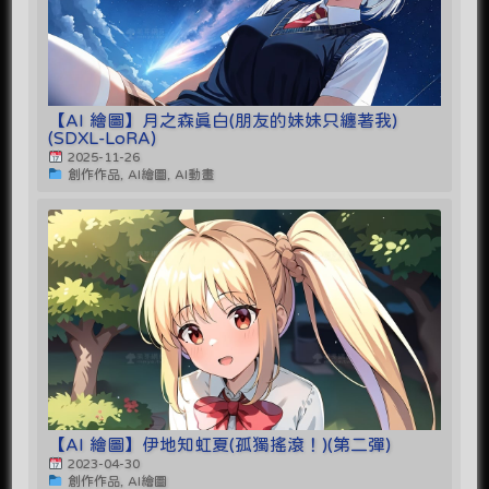
【AI 繪圖】月之森真白(朋友的妹妹只纏著我)
(SDXL-LoRA)
2025-11-26
創作作品, AI繪圖, AI動畫
【AI 繪圖】伊地知虹夏(孤獨搖滾！)(第二彈)
2023-04-30
創作作品, AI繪圖