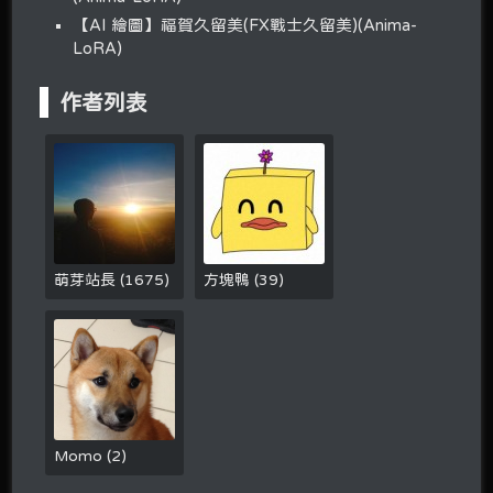
【AI 繪圖】福賀久留美(FX戰士久留美)(Anima-
LoRA)
作者列表
萌芽站長
(
1675
)
方塊鴨
(
39
)
Momo
(
2
)