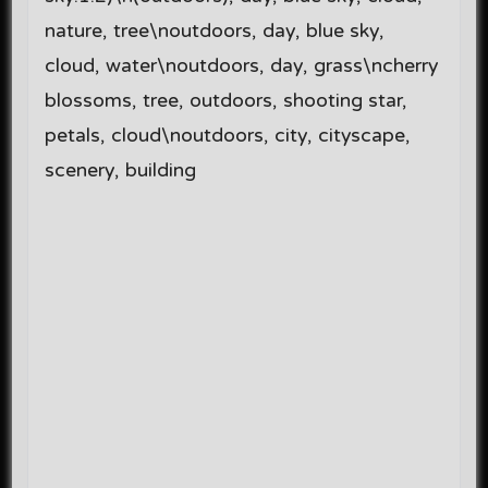
nature, tree\noutdoors, day, blue sky,
cloud, water\noutdoors, day, grass\ncherry
blossoms, tree, outdoors, shooting star,
petals, cloud\noutdoors, city, cityscape,
scenery, building