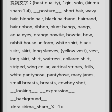
提詞文字：(best quality), 1girl, solo, (kirima
sharo:1.4), __posture__, short hair, wavy
hair, blonde hair, black hairband, hairband,
hair ribbon, ribbon, blunt bangs, bangs,
aqua eyes, orange bowtie, bowtie, bow,
rabbit house uniform, white shirt, black
skirt, skirt, long sleeves, (yellow vest), vest,
long skirt, shirt, waitress, collared shirt,
striped, wing collar, vertical stripes, frills,
white pantyhose, pantyhose, mary janes,
small breasts, breasts, cowboy shot,
__looking__, __expression__,
__background__.
<lora:kirima_sharo_XL:1>