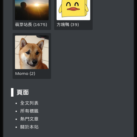
萌芽站長
(
1675
)
方塊鴨
(
39
)
Momo
(
2
)
頁面
全文列表
所有標籤
熱門文章
關於本站