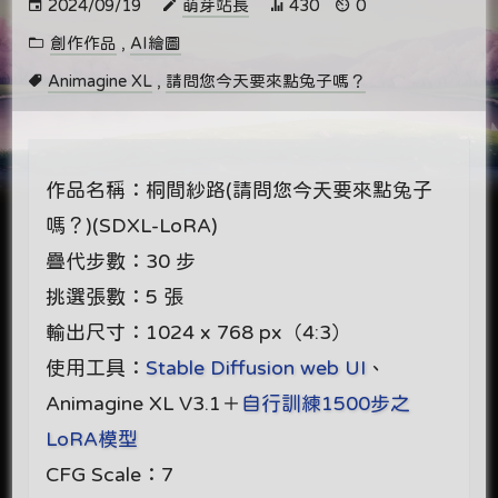
2024/09/19
萌芽站長
430
0
創作作品
,
AI繪圖
Animagine XL
,
請問您今天要來點兔子嗎？
作品名稱：桐間紗路(請問您今天要來點兔子
嗎？)(SDXL-LoRA)
疊代步數：30 步
挑選張數：5 張
輸出尺寸：1024 x 768 px（4:3）
使用工具：
Stable Diffusion web UI
、
Animagine XL V3.1＋
自行訓練1500步之
LoRA模型
CFG Scale：7