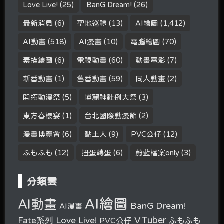
Love Live!
(25)
BanG Dream!
(26)
最新消息
(6)
聖地巡禮
(13)
AI繪圖
(1,412)
AI動畫
(518)
AI漫畫
(10)
電腦繪圖
(70)
素描繪圖
(6)
電視動畫
(60)
動畫電影
(7)
新番動畫
(1)
舊番動畫
(59)
同人動畫
(2)
開拓動漫祭
(5)
博麗神社例大祭
(3)
東方春櫻宴
(1)
台北國際動漫節
(2)
漫畫博覽會
(6)
黏土人
(9)
PVC公仔
(12)
ふもふも
(12)
扭蛋轉蛋
(6)
蔚藍檔案only
(3)
分類雲
AI繪圖
AI動畫
BanG Dream!
AI漫畫
VTuber
Fate系列
Love Live!
PVC公仔
ふもふも