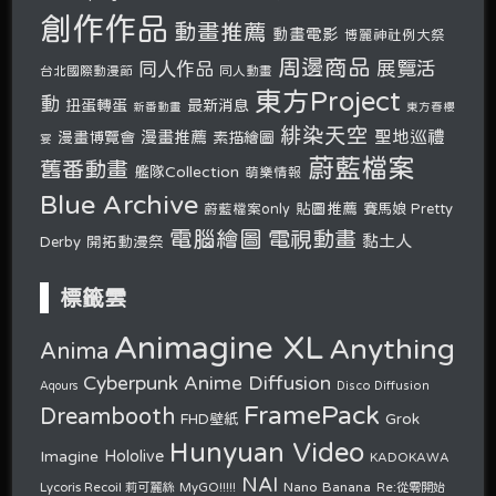
創作作品
動畫推薦
動畫電影
博麗神社例大祭
周邊商品
展覽活
同人作品
台北國際動漫節
同人動畫
東方Project
動
扭蛋轉蛋
最新消息
新番動畫
東方春櫻
緋染天空
聖地巡禮
漫畫推薦
漫畫博覽會
素描繪圖
宴
蔚藍檔案
舊番動畫
艦隊Collection
萌樂情報
Blue Archive
貼圖推薦
蔚藍檔案only
賽馬娘 Pretty
電腦繪圖
電視動畫
黏土人
開拓動漫祭
Derby
標籤雲
Animagine XL
Anything
Anima
Cyberpunk Anime Diffusion
Disco Diffusion
Aqours
FramePack
Dreambooth
Grok
FHD壁紙
Hunyuan Video
Hololive
Imagine
KADOKAWA
NAI
Nano Banana
Lycoris Recoil 莉可麗絲
MyGO!!!!!
Re:從零開始