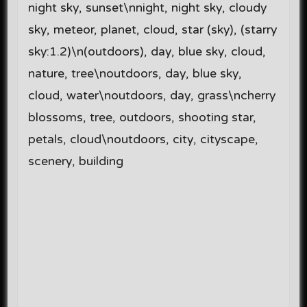
night sky, sunset\nnight, night sky, cloudy
sky, meteor, planet, cloud, star (sky), (starry
sky:1.2)\n(outdoors), day, blue sky, cloud,
nature, tree\noutdoors, day, blue sky,
cloud, water\noutdoors, day, grass\ncherry
blossoms, tree, outdoors, shooting star,
petals, cloud\noutdoors, city, cityscape,
scenery, building