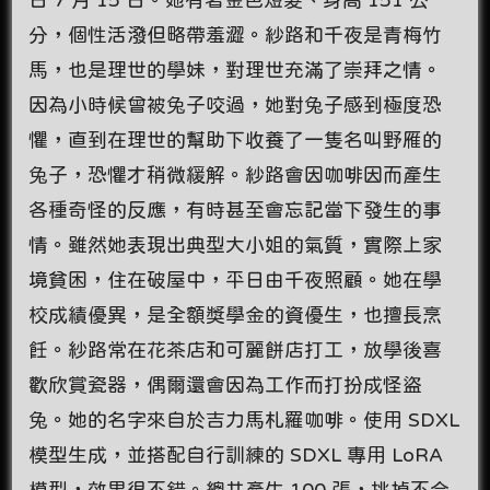
分，個性活潑但略帶羞澀。紗路和千夜是青梅竹
馬，也是理世的學妹，對理世充滿了崇拜之情。
因為小時候曾被兔子咬過，她對兔子感到極度恐
懼，直到在理世的幫助下收養了一隻名叫野雁的
兔子，恐懼才稍微緩解。紗路會因咖啡因而產生
各種奇怪的反應，有時甚至會忘記當下發生的事
情。雖然她表現出典型大小姐的氣質，實際上家
境貧困，住在破屋中，平日由千夜照顧。她在學
校成績優異，是全額獎學金的資優生，也擅長烹
飪。紗路常在花茶店和可麗餅店打工，放學後喜
歡欣賞瓷器，偶爾還會因為工作而打扮成怪盜
兔。她的名字來自於吉力馬札羅咖啡。使用 SDXL
模型生成，並搭配自行訓練的 SDXL 專用 LoRA
模型，效果很不錯。總共產生 100 張，挑掉不合