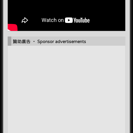
贊助廣告 ‧ Sponsor advertisements