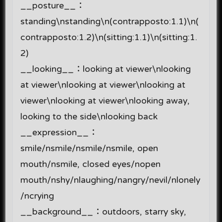
__posture__：
standing\nstanding\n(contrapposto:1.1)\n(
contrapposto:1.2)\n(sitting:1.1)\n(sitting:1.
2)
__looking__：looking at viewer\nlooking
at viewer\nlooking at viewer\nlooking at
viewer\nlooking at viewer\nlooking away,
looking to the side\nlooking back
__expression__：
smile/nsmile/nsmile/nsmile, open
mouth/nsmile, closed eyes/nopen
mouth/nshy/nlaughing/nangry/nevil/nlonely
/ncrying
__background__：outdoors, starry sky,