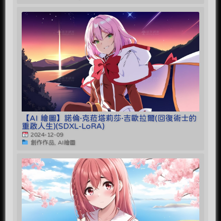
【AI 繪圖】諾倫·克菈塔莉莎·吉歐拉爾(回復術士的
重啟人生)(SDXL-LoRA)
2024-12-09
創作作品, AI繪圖