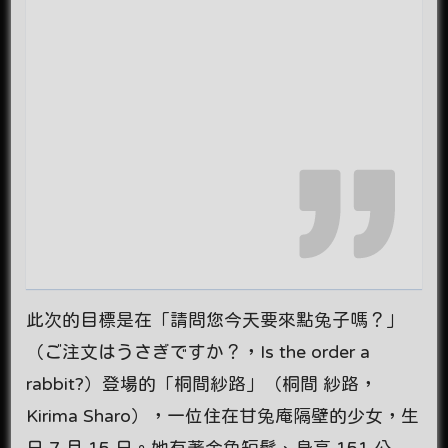
此次的目標是在「請問您今天要來點兔子嗎？」
（ご注文はうさぎですか？，Is the order a
rabbit?）登場的「桐間紗路」（桐間 紗路，
Kirima Sharo），一位住在甘兔庵隔壁的少女，生
日 7 月 15 日。她有著金色短髮、身高 151 公