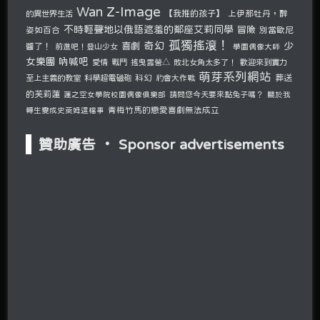
Z-Image
Wan
的異世界生活
【我推的孩子】
上伊那牡丹，醉
不時輕聲地以俄語遮羞的鄰座艾莉同學
冒險
姿如百合
別當歐尼
孤獨搖滾！
奇幻
少
喜劇
醬了！
前進吧！登山少女
學園偶像大師
女樂團 吶喊吧
愛情
戰鬥
搖曳露營△
敗北女角太多了！
歡迎來到實力
萌芽系列網站
至上主義的教室
科學超電磁砲
科幻
約會大作戰
葬送
的芙莉蓮
請問您今天要來點兔子嗎？
蓮之空女學院校園偶像俱樂部
關於我
青梅竹馬的戀愛喜劇無法成立
轉生變成史萊姆這檔事
贊助廣告 ‧ Sponsor advertisements