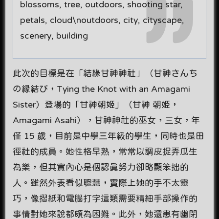
blossoms, tree, outdoors, shooting star,
petals, cloud\noutdoors, city, cityscape,
scenery, building
此次的目標是在「結緣甘神神社」（甘神さんち
の縁結び，Tying the Knot with an Amagami
Sister）登場的「甘神朝姬」（甘神 朝姫，
Amagami Asahi），甘神神社的巫女，三女，年
僅 15 歲，目前是中學三年級的學生，同時也是田
徑社的成員。她性格早熟，常常以調皮捉弄瓜生
為樂，但其實內心是個認真努力卻略顯笨拙的
人。雖然外表看似聰慧，實際上她的手不太靈
巧，像摺紙和電腦打字這類需要精細手部操作的
事情對她來說都頗為困難。此外，她還患有幽閉