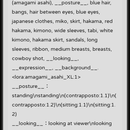
(amagami asahi), __posture__, blue hair,
bangs, hair between eyes, blue eyes,
japanese clothes, miko, skirt, hakama, red
hakama, kimono, wide sleeves, tabi, white
kimono, hakama skirt, sandals, long
sleeves, ribbon, medium breasts, breasts,
cowboy shot, __looking__,
__expression__, __background__.
<lora:amagami_asahi_XL:1>
__posture__：
standing\nstanding\n(contrapposto:1.1)\n(
contrapposto:1.2)\n(sitting:1.1)\n(sitting:1.
2)
__looking__：looking at viewer\nlooking