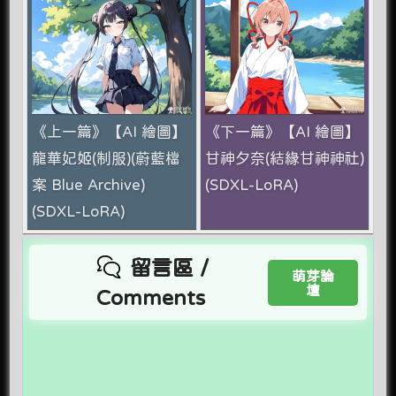
《上一篇》【AI 繪圖】
《下一篇》【AI 繪圖】
龍華妃姬(制服)(蔚藍檔
甘神夕奈(結緣甘神神社)
案 Blue Archive)
(SDXL-LoRA)
(SDXL-LoRA)
留言區 /
萌芽論
壇
Comments