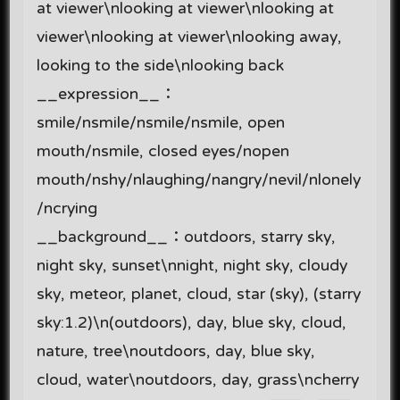
at viewer\nlooking at viewer\nlooking at
viewer\nlooking at viewer\nlooking away,
looking to the side\nlooking back
__expression__：
smile/nsmile/nsmile/nsmile, open
mouth/nsmile, closed eyes/nopen
mouth/nshy/nlaughing/nangry/nevil/nlonely
/ncrying
__background__：outdoors, starry sky,
night sky, sunset\nnight, night sky, cloudy
sky, meteor, planet, cloud, star (sky), (starry
sky:1.2)\n(outdoors), day, blue sky, cloud,
nature, tree\noutdoors, day, blue sky,
cloud, water\noutdoors, day, grass\ncherry