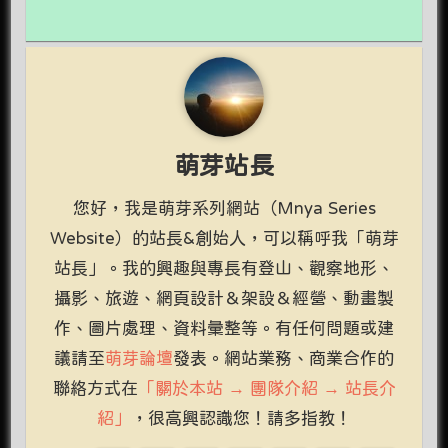
萌芽站長
您好，我是萌芽系列網站（Mnya Series
Website）的站長&創始人，可以稱呼我「萌芽
站長」。我的興趣與專長有登山、觀察地形、
攝影、旅遊、網頁設計＆架設＆經營、動畫製
作、圖片處理、資料彙整等。有任何問題或建
議請至
萌芽論壇
發表。網站業務、商業合作的
聯絡方式在
「關於本站 → 團隊介紹 → 站長介
紹」
，很高興認識您！請多指教！