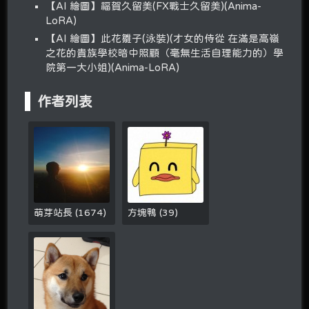
【AI 繪圖】福賀久留美(FX戰士久留美)(Anima-
LoRA)
【AI 繪圖】此花雛子(泳裝)(才女的侍從 在滿是高嶺
之花的貴族學校暗中照顧（毫無生活自理能力的）學
院第一大小姐)(Anima-LoRA)
作者列表
萌芽站長
(
1674
)
方塊鴨
(
39
)