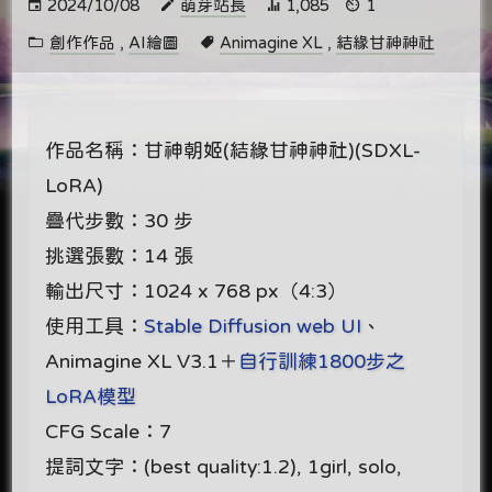
2024/10/08
萌芽站長
1,085
1
創作作品
,
AI繪圖
Animagine XL
,
結緣甘神神社
作品名稱：甘神朝姬(結緣甘神神社)(SDXL-
LoRA)
疊代步數：30 步
挑選張數：14 張
輸出尺寸：1024 x 768 px（4:3）
使用工具：
Stable Diffusion web UI
、
Animagine XL V3.1＋
自行訓練1800步之
LoRA模型
CFG Scale：7
提詞文字：(best quality:1.2), 1girl, solo,