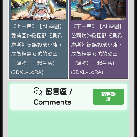
《上一篇》【AI 繪圖】
《下一篇》【AI 繪圖】
愛莉亞(S級怪獸《貝希
芭爾坎(S級怪獸《貝希
摩斯》被誤認成小貓，
摩斯》被誤認成小貓，
成為精靈女孩的騎士
成為精靈女孩的騎士
（寵物）一起生活)
（寵物）一起生活)
(SDXL-LoRA)
(SDXL-LoRA)
留言區 /
萌芽論
壇
Comments