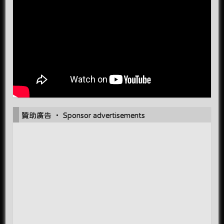
贊助廣告 ‧ Sponsor advertisements