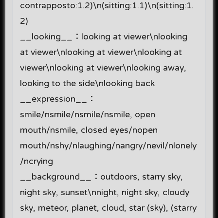
contrapposto:1.2)\n(sitting:1.1)\n(sitting:1.
2)
__looking__：looking at viewer\nlooking
at viewer\nlooking at viewer\nlooking at
viewer\nlooking at viewer\nlooking away,
looking to the side\nlooking back
__expression__：
smile/nsmile/nsmile/nsmile, open
mouth/nsmile, closed eyes/nopen
mouth/nshy/nlaughing/nangry/nevil/nlonely
/ncrying
__background__：outdoors, starry sky,
night sky, sunset\nnight, night sky, cloudy
sky, meteor, planet, cloud, star (sky), (starry