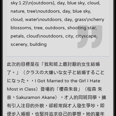
sky:1.2)\n(outdoors), day, blue sky, cloud,
nature, tree\noutdoors, day, blue sky,
cloud, water\noutdoors, day, grass\ncherry
blossoms, tree, outdoors, shooting star,
petals, cloud\noutdoors, city, cityscape,
scenery, building
此次的目標是在「我和班上最討厭的女生結婚
了。」（クラスの大嫌いな女子と結婚すること
になった。，I Got Married to the Girl I Hate
Most in Class）登場的「櫻森朱音」（桜森 朱
音，Sakuramori Akane），才人的同班同學，擁
有引人注目的外貌，卻經常與才人發生爭吵，即
便步入婚姻，也堅持追求自己的夢想。她的童年