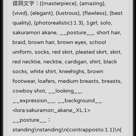
提詞文字：((masterpiece), (amazing),
(vivid), (elegant), (lustrous), (flawless), (best
quality), (photorealistic):1.3), 1girl, solo,
sakuramori akane, __posture__, short hair,
braid, brown hair, brown eyes, school
uniform, socks, red skirt, pleated skirt, skirt,
red necktie, necktie, cardigan, shirt, black
socks, white shirt, kneehighs, brown
footwear, loafers, medium breasts, breasts,
cowboy shot, __looking__,
__expression__, __background__.
<lora:sakuramori_akane_XL:1>
__posture__：
standing\nstanding\n(contrapposto:1.1)\n(