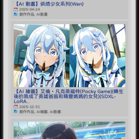
【AI 動畫】烘焙少女系列(Wan)
2025-04-24
創作作品, AI動畫
【AI 繪圖】艾倫・凡克萊福特(Pocky Game)(轉生
後的我成了英雄爸爸和精靈媽媽的女兒)(SDXL-
LoRA...
2025-12-31
創作作品, AI繪圖, AI動畫