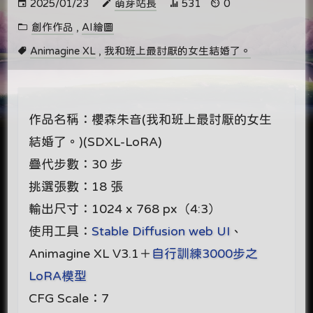
2025/01/23
萌芽站長
531
0
創作作品
,
AI繪圖
Animagine XL
,
我和班上最討厭的女生結婚了。
作品名稱：櫻森朱音(我和班上最討厭的女生
結婚了。)(SDXL-LoRA)
疊代步數：30 步
挑選張數：18 張
輸出尺寸：1024 x 768 px（4:3）
使用工具：
Stable Diffusion web UI
、
Animagine XL V3.1＋
自行訓練3000步之
LoRA模型
CFG Scale：7