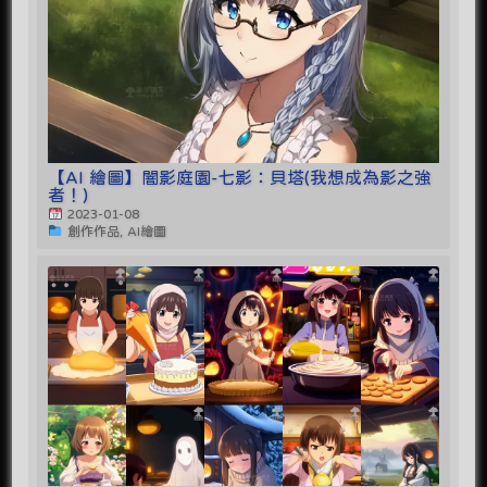
【AI 繪圖】闇影庭園-七影：貝塔(我想成為影之強
者！)
2023-01-08
創作作品, AI繪圖