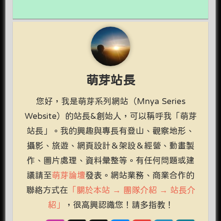
萌芽站長
您好，我是萌芽系列網站（Mnya Series
Website）的站長&創始人，可以稱呼我「萌芽
站長」。我的興趣與專長有登山、觀察地形、
攝影、旅遊、網頁設計＆架設＆經營、動畫製
作、圖片處理、資料彙整等。有任何問題或建
議請至
萌芽論壇
發表。網站業務、商業合作的
聯絡方式在
「關於本站 → 團隊介紹 → 站長介
紹」
，很高興認識您！請多指教！