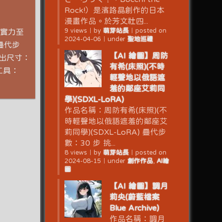
Rock!）是濱路晶創作的日本
漫畫作品。於芳文社四...
9 views
｜
by
萌芽站長
｜
posted on
到實力至
2024-04-06
｜
under
聖地巡禮
 疊代步
【AI 繪圖】周防
輸出尺寸：
有希(床照)(不時
用工具：
輕聲地以俄語遮
羞的鄰座艾莉同
學)(SDXL-LoRA)
作品名稱：周防有希(床照)(不
時輕聲地以俄語遮羞的鄰座艾
莉同學)(SDXL-LoRA) 疊代步
數：30 步 挑...
8 views
｜
by
萌芽站長
｜
posted on
2024-08-15
｜
under
創作作品
,
AI繪
圖
【AI 繪圖】調月
莉央(蔚藍檔案
Blue Archive)
作品名稱：調月