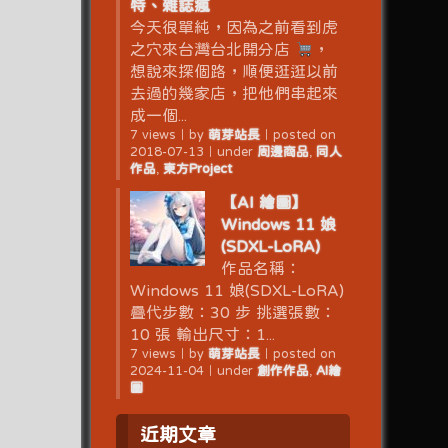
特、雜誌瘋
今天很單純，因為之前看到虎
之穴來台灣台北開分店
，
想說來探個路，順便逛逛以前
去過的幾家店，把他們串起來
成一個...
7 views
｜
by
萌芽站長
｜
posted on
2018-07-13
｜
under
周邊商品
,
同人
作品
,
東方Project
【AI 繪圖】
Windows 11 娘
(SDXL-LoRA)
作品名稱：
Windows 11 娘(SDXL-LoRA)
疊代步數：30 步 挑選張數：
10 張 輸出尺寸：1...
7 views
｜
by
萌芽站長
｜
posted on
2024-11-04
｜
under
創作作品
,
AI繪
圖
近期文章