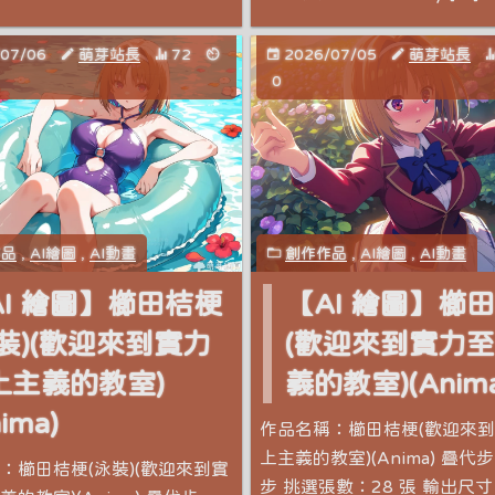
/07/06
萌芽站長
72
2026/07/05
萌芽站長
0
作品
,
AI繪圖
,
AI動畫
創作作品
,
AI繪圖
,
AI動畫
AI 繪圖】櫛田桔梗
【AI 繪圖】櫛
泳裝)(歡迎來到實力
(歡迎來到實力
上主義的教室)
義的教室)(Anima
ima)
作品名稱：櫛田桔梗(歡迎來
上主義的教室)(Anima) 疊代
：櫛田桔梗(泳裝)(歡迎來到實
步 挑選張數：28 張 輸出尺寸