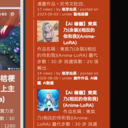
漫畫作品。於芳文社四...
17 views
｜
by
萌芽站長
｜
posted on
63
2023-09-03
｜
under
聖地巡禮
【AI 繪圖】東紫
乃(泳裝)(相反的
你和我)(Anima-
LoRA)
作品名稱：東紫乃(泳裝)(相反
的你和我)(Anima-LoRA) 疊代
步數：30 步 挑選張數：20 張
輸出...
14 views
｜
by
萌芽站長
｜
posted on
田桔梗
2026-08-09
｜
under
創作作品
,
AI繪
圖
,
AI動畫
至上主
【AI 繪圖】東紫
)
乃(相反的你和我)
(Anima-LoRA)
到實力至
作品名稱：東紫
乃(相反的你和我)(Anima-
步數：30
LoRA) 疊代步數：30 步 挑選
：1280