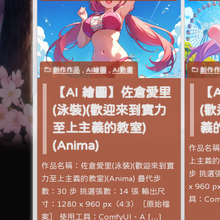
創作作品
,
AI繪圖
,
AI動畫
創作
【AI 繪圖】佐倉愛里
【
(泳裝)(歡迎來到實力
(
至上主義的教室)
義的
(Anima)
作品名稱
上主義的教
作品名稱：佐倉愛里(泳裝)(歡迎來到實
步 挑選張
力至上主義的教室)(Anima) 疊代步
x 960
數：30 步 挑選張數：14 張 輸出尺
具：Comf
寸：1280 x 960 px（4:3）［原始檔
案］ 使用工具：ComfyUI、A […]