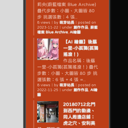
莉央(蔚藍檔案 Blue Archive)
疊代步數：小圖、大圖皆 80
步 挑選張數：4 張...
8 views
｜
by
萌芽站長
｜
posted on
2023-11-22
｜
under
創作作品
,
蔚藍
檔案 Blue Archive
,
AI繪圖
【AI 繪圖】後藤
一里-小孤獨(孤獨
搖滾！)
作品名稱：後藤
一里-小孤獨(孤獨搖滾！) 疊代
步數：小圖、大圖皆 80 步 挑
選張數：6 張 + 4 張 =...
8 views
｜
by
萌芽站長
｜
posted on
2022-11-25
｜
under
創作作品
,
AI繪
圖
20180712北門
到西門的動漫、
同人周邊店鋪：
虎之穴、安利美