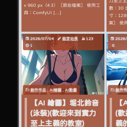
力至上主義
x 960 px（4:3）［原始檔案］ 使用工
數：30 
具：ComfyUI […]
寸：128
案］ 使用
2026/07/04
萌芽站長
123
2026
1
0
創作作品
,
AI繪圖
,
AI動畫
創作
【AI 繪圖】堀北鈴音
【
(泳裝)(歡迎來到實力
(
至上主義的教室)
義的