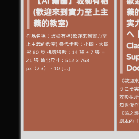
【AI 繪圖】坂柳有栖
歡
(歡迎來到實力至上主
義
義的教室)
実
へ｜
作品名稱：坂柳有栖(歡迎來到實力至
上主義的教室) 疊代步數：小圖、大圖
Cla
皆 80 步 挑選張數：14 張 + 7 張 =
Sup
21 張 輸出尺寸：512 x 768
Doc
px（2:3）、10 […]
《歡迎來
うこそ実
笠彰梧所
知世俊作
《曉之護衛
劇本的「衣