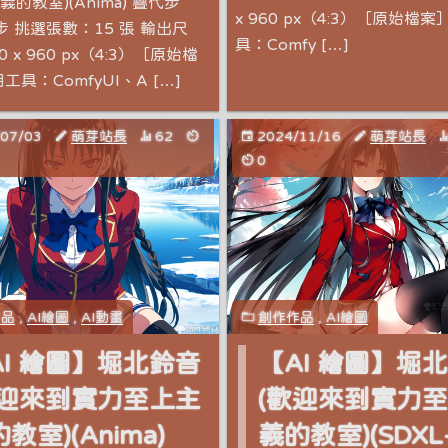
的教室)(Anima) 疊代步
x 960 px（4:3）［原始檔案
步 挑選張數：15 張 輸出尺
具：Comfy […]
0 x 960 px（4:3）［原始檔
工具：ComfyUI、A […]
/07/03
萌芽站長
62
2024/11/16
萌芽站長
0
作品
,
AI繪圖
,
AI動畫
創作作品
,
AI繪圖
AI 繪圖】堀北鈴音
【AI 繪圖】堀
歡迎來到實力至上主
(歡迎來到實力
教室)(Anima)
義的教室)(SDXL