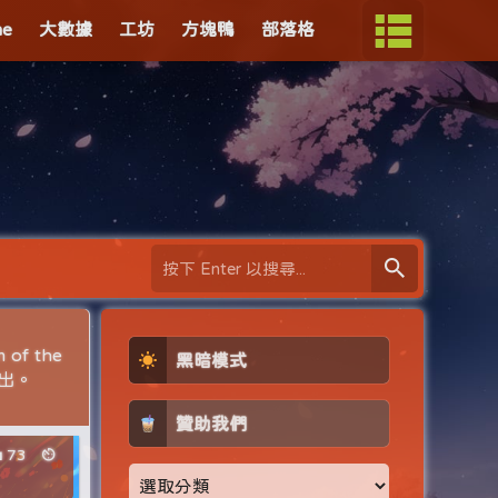
me
大數據
工坊
方塊鴨
部落格
f the
黑暗模式
播出。
贊助我們
73