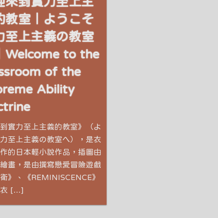
迎來到實力至上主
的教室｜ようこそ
力至上主義の教室
Welcome to the
ssroom of the
reme Ability
trine
到實力至上主義的教室》（よ
力至上主義の教室へ），是衣
作的日本輕小說作品，插圖由
繪畫，是由撰寫戀愛冒險遊戲
》、《REMINISCENCE》
 […]