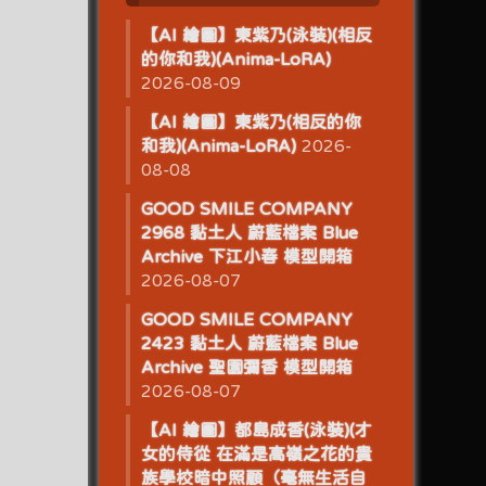
【AI 繪圖】東紫乃(泳裝)(相反
的你和我)(Anima-LoRA)
2026-08-09
【AI 繪圖】東紫乃(相反的你
和我)(Anima-LoRA)
2026-
08-08
GOOD SMILE COMPANY
2968 黏土人 蔚藍檔案 Blue
Archive 下江小春 模型開箱
2026-08-07
GOOD SMILE COMPANY
2423 黏土人 蔚藍檔案 Blue
Archive 聖園彌香 模型開箱
2026-08-07
【AI 繪圖】都島成香(泳裝)(才
女的侍從 在滿是高嶺之花的貴
族學校暗中照顧（毫無生活自