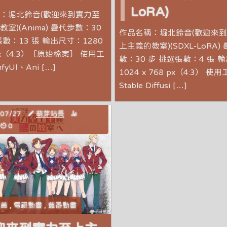
LoRA)
：堀北鈴音(歡迎來到實力至
室)(Anima) 疊代步數：30
作品名稱：堀北鈴音(歡迎來
數：13 張 輸出尺寸：1280
上主義的教室)(SDXL-LoRA)
 px（4:3）［原始檔案］ 使用工
數：30 步 挑選張數：4 張 
yUI、Ani […]
1024 x 768 px（4:3） 使
Stable Diffusi […]
/07/27
萌芽站長
0
推薦
,
電視動畫
,
舊番動畫