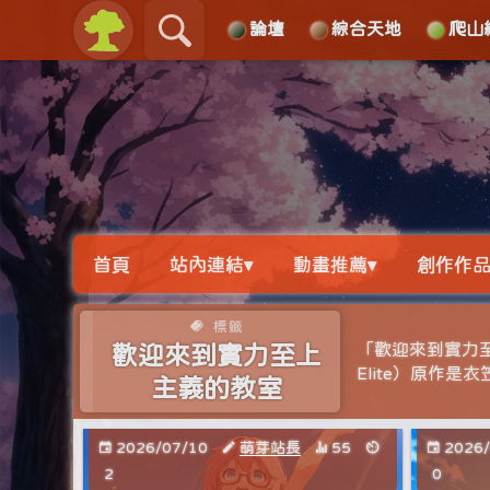
論壇
綜合天地
爬山
關於
導覽
首頁
站內連結▾
動畫推薦▾
創作作品
標籤
「歡迎來到實力至上
歡迎來到實力至上
Elite）原作
主義的教室
2026/07/10
萌芽站長
55
2026
2
0