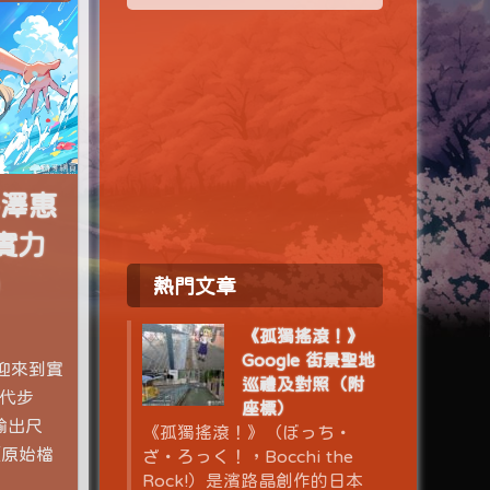
井澤惠
到實力
)
熱門文章
《孤獨搖滾！》
Google 街景聖地
歡迎來到實
巡禮及對照（附
疊代步
座標）
 輸出尺
《孤獨搖滾！》（ぼっち・
）［原始檔
ざ・ろっく！，Bocchi the
Rock!）是濱路晶創作的日本