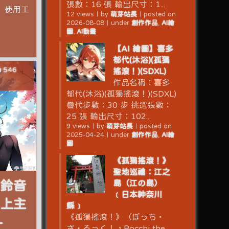
張數：16 張 輸出尺寸：1...
］ 使用工
12 views
｜
by
萌芽站長
｜
posted on
2026-08-08
｜
under
創作作品
,
AI繪
圖
,
AI動畫
【AI 繪圖】喜多
郁代(沐浴)(孤獨
546
搖滾！)(SDXL)
作品名稱：喜多
郁代(沐浴)(孤獨搖滾！)(SDXL)
疊代步數：30 步 挑選張數：
25 張 輸出尺寸：102...
9 views
｜
by
萌芽站長
｜
posted on
2025-04-24
｜
under
創作作品
,
AI繪
圖
《孤獨搖滾！》
聖地巡禮：江之
島（江の島）
北鈴音
﹝日本神奈川
至上主
縣﹞
《孤獨搖滾！》（ぼっち・
-
ざ・ろっく！，Bocchi the