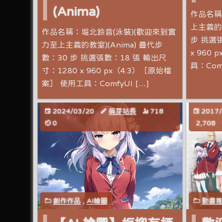
(Anima)
作品名稱
上主義的教
作品名稱：堀北鈴音(泳裝)(歡迎來到實
步 挑選張
力至上主義的教室)(Anima) 疊代步
x 960
數：30 步 挑選張數：18 張 輸出尺
具：Comf
寸：1280 x 960 px（4:3）［原始檔
案］ 使用工具：ComfyUI […]
2024/03/20
萌芽站長
718
2017
0
2,708
創作作品
,
AI繪圖
動畫