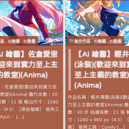
作品
,
AI繪圖
,
AI動畫
創作作品
,
AI繪圖
,
AI動畫
AI 繪圖】佐倉愛里
【AI 繪圖】輕
歡迎來到實力至上主
(泳裝)(歡迎來
教室)(Anima)
至上主義的教室
(Anima)
：佐倉愛里(歡迎來到實力至
室)(Anima) 疊代步數：30
作品名稱：輕井澤惠(泳裝)(
數：11 張 輸出尺寸：1280
力至上主義的教室)(Anima) 
 px（4:3）［原始檔案］ 使用工
數：30 步 挑選張數：21 張
yUI、 […]
寸：1280 x 960 px（4:3
案］ 使用工具：Comfy […]