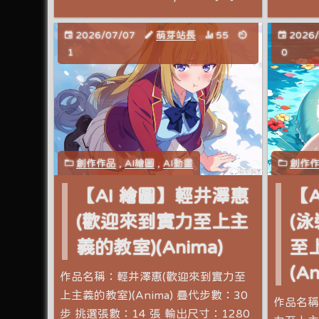
2026/07/07
萌芽站長
55
2026
1
0
創作作品
,
AI繪圖
,
AI動畫
創作
【AI 繪圖】輕井澤惠
【
(歡迎來到實力至上主
(
義的教室)(Anima)
至
(An
作品名稱：輕井澤惠(歡迎來到實力至
上主義的教室)(Anima) 疊代步數：30
作品名稱
步 挑選張數：14 張 輸出尺寸：1280