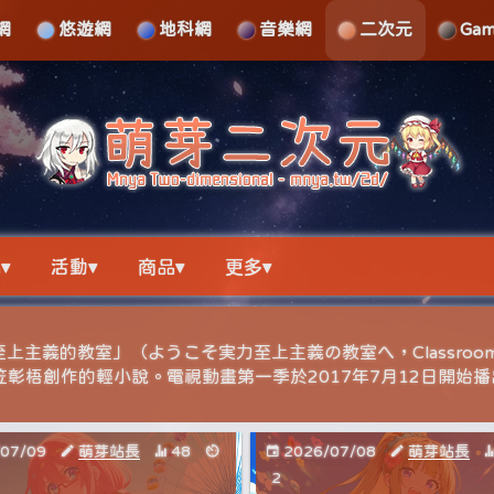
網
悠遊網
地科網
音樂網
二次元
Ga
▾
活動▾
商品▾
更多▾
主義的教室」（ようこそ実力至上主義の教室へ，Classroom o
是衣笠彰梧創作的輕小說。電視動畫第一季於2017年7月12日開始
/07/09
萌芽站長
48
2026/07/08
萌芽站長
2