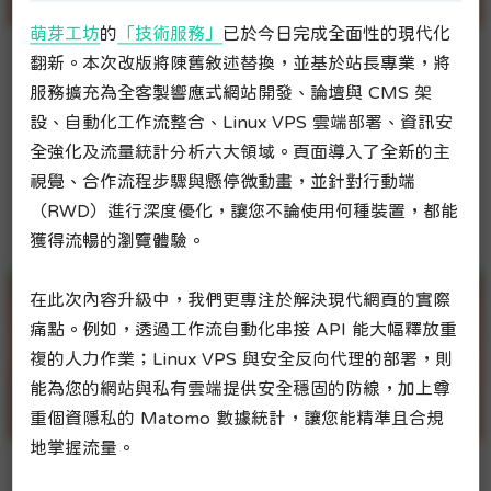
萌芽工坊
的
「技術服務」
已於今日完成全面性的現代化
#549
2026-06-04
翻新。本次改版將陳舊敘述替換，並基於站長專業，將
【公告】萌芽工坊改版：首頁快捷導覽與專案展示分頁
服務擴充為全客製響應式網站開發、論壇與 CMS 架
功能上線！
設、自動化工作流整合、Linux VPS 雲端部署、資訊安
為了提供訪客更直觀、流暢的瀏覽體驗，萌芽工坊首頁迎來了重磅改
全強化及流量統計分析六大領域。頁面導入了全新的主
版！我們將首頁重構為專屬的導覽大廳，採用了現代感十足的毛玻璃
視覺、合作流程步驟與懸停微動畫，並針對行動端
卡片網格，並融入了細緻的 3D 懸浮動態特效與品牌橘棕漸層。當滑
（RWD）進行深度優化，讓您不論使用何種裝置，都能
鼠懸停於卡片上，會呈現柔和的流光發光與圖示旋轉微動畫，引...
閱讀全文 →
獲得流暢的瀏覽體驗。
在此次內容升級中，我們更專注於解決現代網頁的實際
痛點。例如，透過工作流自動化串接 API 能大幅釋放重
複的人力作業；Linux VPS 與安全反向代理的部署，則
能為您的網站與私有雲端提供安全穩固的防線，加上尊
重個資隱私的 Matomo 數據統計，讓您能精準且合規
地掌握流量。
#548
2026-06-03