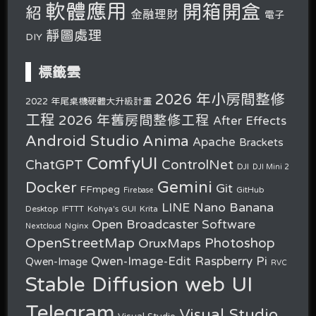
軟體應用
開箱開盒
紹
金融理財
電子
靜圖處理
DIY
標籤雲
2026 年小房間整修
2022 年尾桌機硬體大升級計畫
工程
2026 年舊房間整修工程
After Effects
Android Studio
Anima
Apache
Brackets
ComfyUI
ChatGPT
ControlNet
DJI
DJI Mini 2
Gemini
Docker
Git
FFmpeg
GitHub
Firebase
Nano Banana
LINE
Desktop
IFTTT
Kohya's GUI
Krita
Open Broadcaster Software
Nginx
Nextcloud
OpenStreetMap
OruxMaps
Photoshop
Raspberry Pi
Qwen-Image-Edit
Qwen-Image
RVC
Stable Diffusion web UI
Telegram
Visual Studio