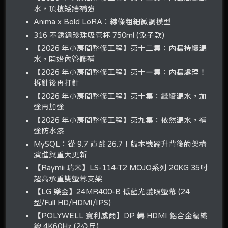
水，頂樓矮牆補強
Anima x Bold LoRA：線條粗細微調模型
316 不銹鋼珍珠吸管杯 750ml (兔子款)
【2026 年小房間整修工程】第十二集：內牆持續漏
水，開始內管修補
【2026 年小房間整修工程】第十一集：內牆處理！
拆針後再打針
【2026 年小房間整修工程】第十集：繼續漏水，加
強再加強
【2026 年小房間整修工程】第九集：依然漏水，補
強防水漆
MySQL：從 9.7 直跳 26.7！版本號躍升背後的架構
演進與重大更新
【Raymii 瑞米】LS-114-T2 MOJO系列 20KG 35吋
超高承重雙螢幕支架
【LG 樂金】24MR400-B 低藍光護眼螢幕 (24
型/Full HD/HDMI/IPS)
【POLYWELL 寶利威爾】DP 轉 HDMI 鋁合金編織
線 4K60Hz (2公尺)