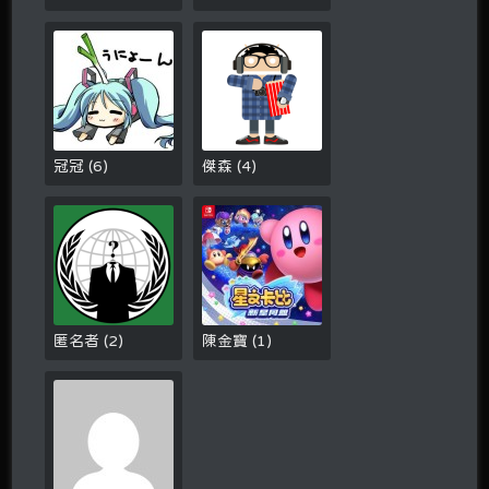
冠冠
(
6
)
傑森
(
4
)
匿名者
(
2
)
陳金寶
(
1
)