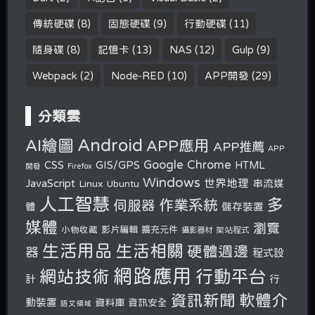
傳統硬碟
(8)
固態硬碟
(9)
行動硬碟
(11)
隨身碟
(8)
記憶卡
(13)
NAS
(12)
Gulp
(9)
Webpack
(2)
Node-RED
(10)
APP開發
(29)
分類雲
Android
AI繪圖
APP應用
APP推薦
APP
Google Chrome
CSS
GIS/GPS
HTML
開發
Firefox
Windows
世界地理
JavaScript
串流媒
Linux
Ubuntu
人工智慧
多
作業系統
伺服器
體
儲存裝置
媒體
瀏覽
小物收藏
影片編輯
擴充元件
攝影器材
架站程式
生活用品
生活相關
硬體週邊
器
程式設
網路應用
行動平台
網站技術
計
行
軟體介
資訊新聞
動裝置
資料庫
資訊安全
語文領域