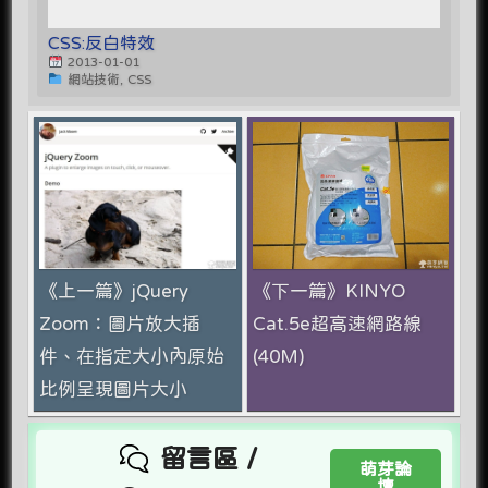
CSS:反白特效
2013-01-01
網站技術, CSS
《上一篇》jQuery
《下一篇》KINYO
Zoom：圖片放大插
Cat.5e超高速網路線
件、在指定大小內原始
(40M)
比例呈現圖片大小
留言區 /
萌芽論
壇