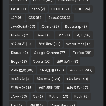
Linux
(51)
Ubuntu
(42)
Elementary OS
(3)
LXDE
(1)
ezgo
(2)
HTML
(57)
PHP
(26)
JSP
(6)
CSS
(58)
Sass/SCSS
(3)
JavaScript
(60)
jQuery
(22)
Bootstrap
(2)
Node.js
(25)
React
(2)
RSS
(1)
SQL
(16)
架站程式
(34)
架站資源
(11)
WordPress
(17)
Discuz!
(9)
Google Chrome
(77)
Firefox
(28)
Edge
(13)
Opera
(10)
擴充元件
(43)
APP推薦
(98)
APP應用
(175)
Android
(283)
攝影技術
(4)
靜圖處理
(124)
影片編輯
(43)
動畫特效
(15)
音訊處理
(25)
串流錄製
(17)
JAVA
(20)
C#
(1)
Python
(10)
Kotlin
(5)
Dart
(2)
R語言
(3)
Visual Basic
(2)