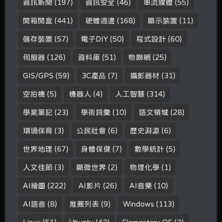
資訊新聞
(197)
資訊安全
(46)
串流媒體
(55)
開箱開盒
(441)
硬體週邊
(168)
顯示裝置
(11)
儲存裝置
(57)
電子DIY
(50)
程式設計
(60)
伺服器
(126)
資料庫
(51)
物聯網
(25)
GIS/GPS
(59)
3C產品
(7)
攝影器材
(31)
空拍機
(5)
機器人
(4)
人工智慧
(314)
學業筆記
(23)
學術詞彙
(10)
語文領域
(28)
環境保育
(3)
公民社會
(6)
歷史淵源
(6)
世界地理
(67)
身體保健
(7)
數學統計
(5)
人文佳節
(3)
顯微世界
(2)
物理化學
(1)
AI繪圖
(222)
AI影片
(26)
AI音樂
(10)
AI語音
(8)
推薦列表
(9)
Windows
(113)