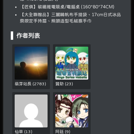
【匠俱】碳纖維電競桌/電腦桌 (160*80*74CM)
【大全聯贈品】三麗鷗帆布手提袋、17cm日式冰品
祭限定手持扇、熊頭造型毛絨擦手巾
作者列表
萌芽站長
(
2783
)
贊助
(
23
)
仙草
(
13
)
阿廷
(
9
)