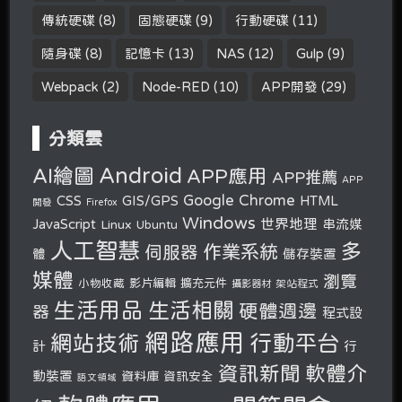
傳統硬碟
(8)
固態硬碟
(9)
行動硬碟
(11)
隨身碟
(8)
記憶卡
(13)
NAS
(12)
Gulp
(9)
Webpack
(2)
Node-RED
(10)
APP開發
(29)
分類雲
Android
AI繪圖
APP應用
APP推薦
APP
Google Chrome
CSS
GIS/GPS
HTML
開發
Firefox
Windows
世界地理
JavaScript
串流媒
Linux
Ubuntu
人工智慧
多
作業系統
伺服器
體
儲存裝置
媒體
瀏覽
小物收藏
影片編輯
擴充元件
攝影器材
架站程式
生活用品
生活相關
硬體週邊
器
程式設
網路應用
行動平台
網站技術
計
行
軟體介
資訊新聞
動裝置
資料庫
資訊安全
語文領域