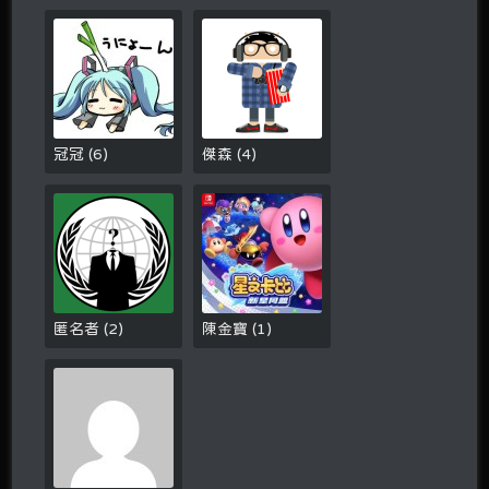
冠冠
(
6
)
傑森
(
4
)
匿名者
(
2
)
陳金寶
(
1
)