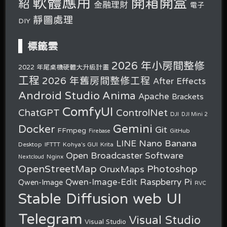
軟體應用
開箱開盒
紹
金融理財
電子
靜圖處理
DIY
標籤雲
2026 年小房間整修
2022 年尾桌機硬體大升級計畫
工程
2026 年舊房間整修工程
After Effects
Android Studio
Anima
Apache
Brackets
ComfyUI
ChatGPT
ControlNet
DJI
DJI Mini 2
Gemini
Docker
Git
FFmpeg
GitHub
Firebase
Nano Banana
LINE
Desktop
IFTTT
Kohya's GUI
Krita
Open Broadcaster Software
Nginx
Nextcloud
OpenStreetMap
OruxMaps
Photoshop
Raspberry Pi
Qwen-Image-Edit
Qwen-Image
RVC
Stable Diffusion web UI
Telegram
Visual Studio
Visual Studio