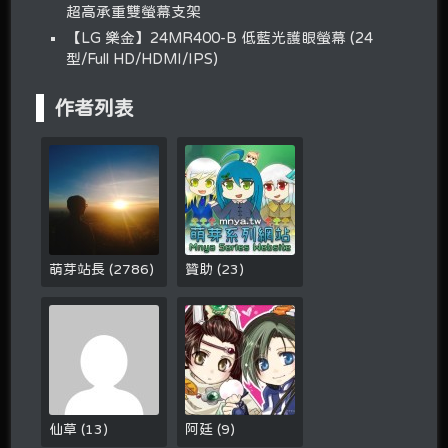
超高承重雙螢幕支架
【LG 樂金】24MR400-B 低藍光護眼螢幕 (24
型/Full HD/HDMI/IPS)
作者列表
萌芽站長
(
2786
)
贊助
(
23
)
仙草
(
13
)
阿廷
(
9
)