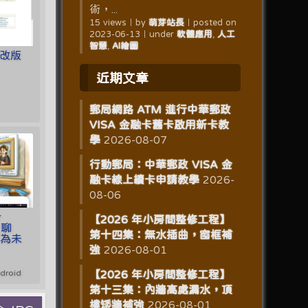
術，...
15 views
｜
by
萌芽站長
｜
posted on
2023-06-13
｜
under
軟體應用
,
人工
智慧
,
AI繪圖
新改版
近期文章
郵局網路 ATM 進行中華郵政
VISA 金融卡舊卡啟用新卡教
學
2026-08-07
行動郵局：中華郵政 VISA 金
融卡線上續卡申請教學
2026-
08-06
r
【2026 年小房間整修工程】
覽聊
第十四集：無水插曲，窗框補
記為未
強
2026-08-01
roid
【2026 年小房間整修工程】
第十三集：內牆高處漏水，頂
樓矮牆補強
2026-08-01