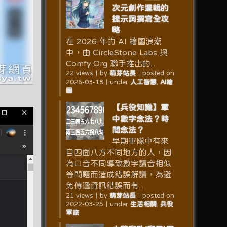
次元創作邏輯的
提示詞撰寫全攻
略
在 2026 年的 AI 繪圖浪潮
中，由 CircleStone Labs 與
Comfy Org 聯手推出的...
22 views
｜
by
萌芽站長
｜
posted on
2026-03-18
｜
under
人工智慧
,
AI繪
圖
【兵役知識】軍
中數字念法？時
間念法？
早期軍隊中有來
自四面八方不同地方的人，因
為口音不同導致數字讀音相似
等問題而造成錯誤解讀，為避
免傳遞資訊錯誤而有...
21 views
｜
by
萌芽站長
｜
posted on
2022-03-25
｜
under
生活相關
,
兵役
軍旅