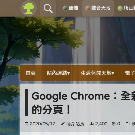
論壇
綜合天地
爬山
關於
導覽
首頁
站內連結▾
生活休閒天地▾
電子
Google Chrom
的分頁！
2020/05/17
萌芽站長
2,400
0