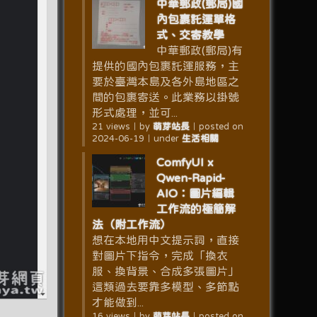
中華郵政(郵局)國
內包裹託運單格
式、交寄教學
中華郵政(郵局)有
提供的國內包裹託運服務，主
要於臺灣本島及各外島地區之
間的包裹寄送。此業務以掛號
形式處理，並可...
21 views
｜
by
萌芽站長
｜
posted on
2024-06-19
｜
under
生活相關
ComfyUI x
Qwen-Rapid-
AIO：圖片編輯
工作流的極簡解
法（附工作流）
想在本地用中文提示詞，直接
對圖片下指令，完成「換衣
服、換背景、合成多張圖片」
這類過去要靠多模型、多節點
才能做到...
16 views
｜
by
萌芽站長
｜
posted on