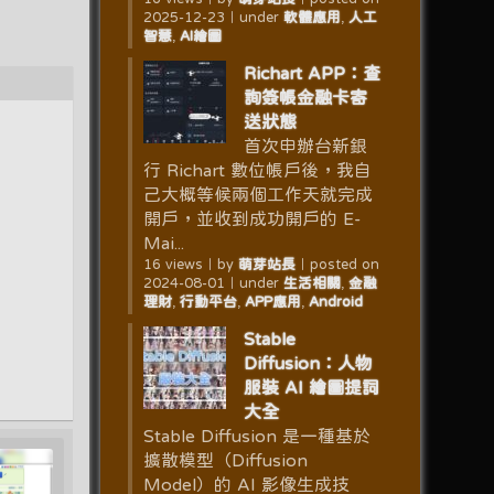
2025-12-23
｜
under
軟體應用
,
人工
智慧
,
AI繪圖
Richart APP：查
詢簽帳金融卡寄
送狀態
首次申辦台新銀
行 Richart 數位帳戶後，我自
己大概等候兩個工作天就完成
開戶，並收到成功開戶的 E-
Mai...
16 views
｜
by
萌芽站長
｜
posted on
2024-08-01
｜
under
生活相關
,
金融
理財
,
行動平台
,
APP應用
,
Android
Stable
Diffusion：人物
服裝 AI 繪圖提詞
大全
Stable Diffusion 是一種基於
擴散模型（Diffusion
Model）的 AI 影像生成技