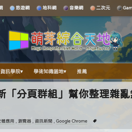
網
悠遊網
地科網
音樂網
二次元
Ga
資訊學院▾
學術知識園地▾
推薦
e：全新「分頁群組」幫你整理雜
軟體應用
,
瀏覽器
,
資訊新聞
,
Google Chrome