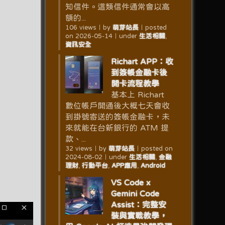
知信件。這類信件通常會以高
額的...
106 views
｜
by
萌芽站長
｜
posted
on 2026-05-14
｜
under
生活相關
,
資訊安全
Richart APP：收
到簽帳金融卡後
開卡流程教學
基本上 Richart
數位帳戶開通後大概七天會收
到掛號寄送的簽帳金融卡，未
來就能在台新銀行的 ATM 提
款、...
32 views
｜
by
萌芽站長
｜
posted on
2024-08-02
｜
under
生活相關
,
金融
理財
,
行動平台
,
APP應用
,
Android
VS Code x
Gemini Code
Assist：完整安
裝與實戰教學，