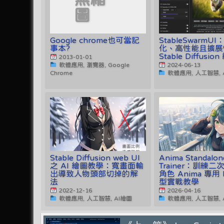
圖
Google chrome也可當記
StableSwarmU
事本?
化、高性能且擴展
Stable Diffusi
2013-01-01
軟體應用, 瀏覽器, Google
2024-06-13
Chrome
軟體應用, 人工智慧, 
Stable Diffusion web UI
Anima Standalon
之 AI 繪圖教學：寬畫面輸
Trainer：訓練
出導致人物頭部切掉的解
角色 Anima 專用 
法
型實戰教學
2022-12-16
2026-04-16
軟體應用, 人工智慧, AI繪圖
軟體應用, 人工智慧, 