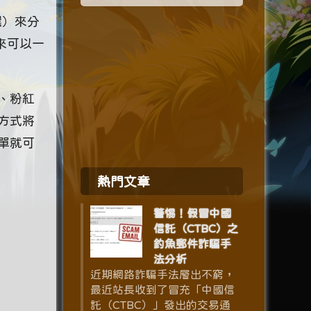
選）來分
來可以一
、粉紅
方式將
單就可
熱門文章
警惕！假冒中國
信託（CTBC）之
釣魚郵件詐騙手
法分析
近期網路詐騙手法層出不窮，
最近站長收到了冒充「中國信
託（CTBC）」發出的交易通