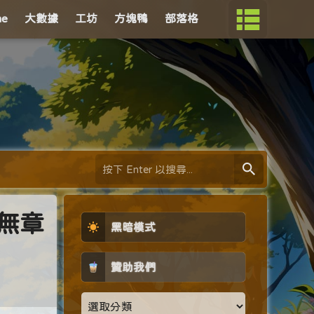
me
大數據
工坊
方塊鴨
部落格
亂無章
黑暗模式
贊助我們