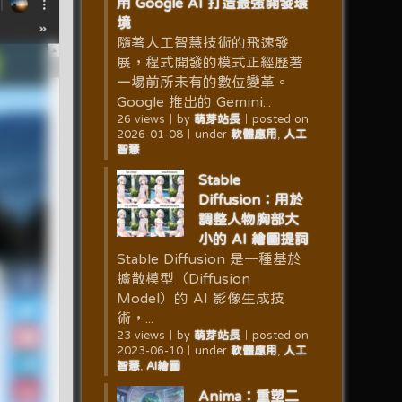
用 Google AI 打造最強開發環
境
隨著人工智慧技術的飛速發
展，程式開發的模式正經歷著
一場前所未有的數位變革。
Google 推出的 Gemini...
26 views
｜
by
萌芽站長
｜
posted on
2026-01-08
｜
under
軟體應用
,
人工
智慧
Stable
Diffusion：用於
調整人物胸部大
小的 AI 繪圖提詞
Stable Diffusion 是一種基於
擴散模型（Diffusion
Model）的 AI 影像生成技
術，...
23 views
｜
by
萌芽站長
｜
posted on
2023-06-10
｜
under
軟體應用
,
人工
智慧
,
AI繪圖
Anima：重塑二