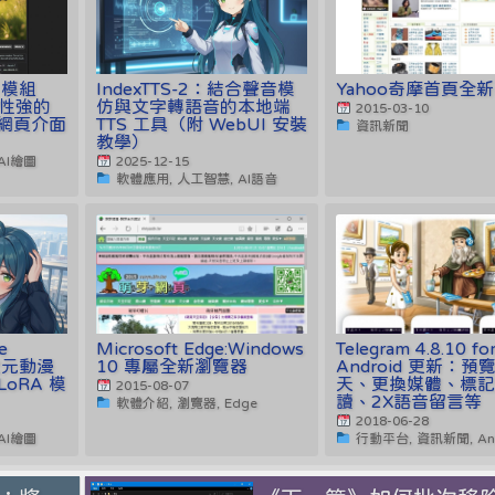
I：模組
IndexTTS-2：結合聲音模
Yahoo奇摩首頁全
性強的
仿與文字轉語音的本地端
2015-03-10
on 網頁介面
TTS 工具（附 WebUI 安裝
資訊新聞
教學）
AI繪圖
2025-12-15
軟體應用, 人工智慧, AI語音
e
Microsoft Edge:Windows
Telegram 4.8.10 fo
二次元動漫
10 專屬全新瀏覽器
Android 更新：預
LoRA 模
天、更換媒體、標
2015-08-07
讀、2X語音留言等
軟體介紹, 瀏覽器, Edge
2018-06-28
AI繪圖
行動平台, 資訊新聞, And