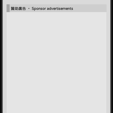
贊助廣告 ‧ Sponsor advertisements