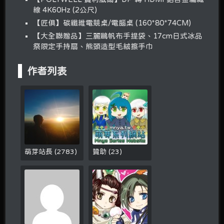
線 4K60Hz (2公尺)
【匠俱】碳纖維電競桌/電腦桌 (160*80*74CM)
【大全聯贈品】三麗鷗帆布手提袋、17cm日式冰品
祭限定手持扇、熊頭造型毛絨擦手巾
作者列表
萌芽站長
(
2783
)
贊助
(
23
)