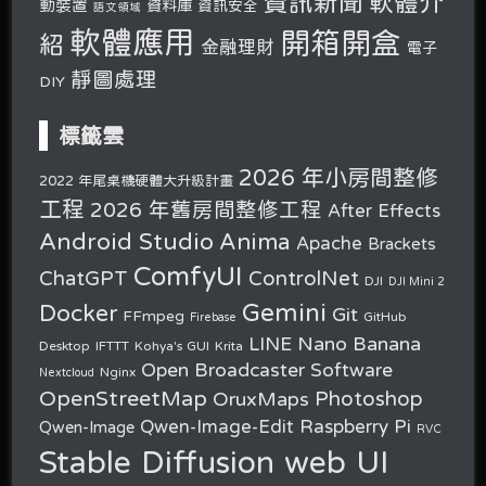
軟體介
資訊新聞
動裝置
資料庫
資訊安全
語文領域
軟體應用
開箱開盒
紹
金融理財
電子
靜圖處理
DIY
標籤雲
2026 年小房間整修
2022 年尾桌機硬體大升級計畫
工程
2026 年舊房間整修工程
After Effects
Android Studio
Anima
Apache
Brackets
ComfyUI
ChatGPT
ControlNet
DJI
DJI Mini 2
Gemini
Docker
Git
FFmpeg
GitHub
Firebase
Nano Banana
LINE
Desktop
IFTTT
Kohya's GUI
Krita
Open Broadcaster Software
Nginx
Nextcloud
OpenStreetMap
OruxMaps
Photoshop
Raspberry Pi
Qwen-Image-Edit
Qwen-Image
RVC
Stable Diffusion web UI