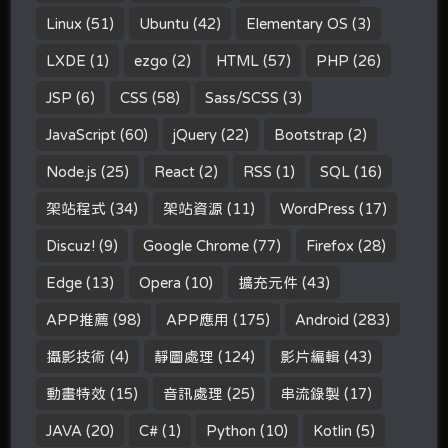
Linux
(51)
Ubuntu
(42)
Elementary OS
(3)
LXDE
(1)
ezgo
(2)
HTML
(57)
PHP
(26)
JSP
(6)
CSS
(58)
Sass/SCSS
(3)
JavaScript
(60)
jQuery
(22)
Bootstrap
(2)
Node.js
(25)
React
(2)
RSS
(1)
SQL
(16)
架站程式
(34)
架站資源
(11)
WordPress
(17)
Discuz!
(9)
Google Chrome
(77)
Firefox
(28)
Edge
(13)
Opera
(10)
擴充元件
(43)
APP推薦
(98)
APP應用
(175)
Android
(283)
攝影技術
(4)
靜圖處理
(124)
影片編輯
(43)
動畫特效
(15)
音訊處理
(25)
串流錄製
(17)
JAVA
(20)
C#
(1)
Python
(10)
Kotlin
(5)