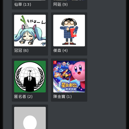
仙草
(
13
)
阿廷
(
9
)
冠冠
(
6
)
傑森
(
4
)
匿名者
(
2
)
陳金寶
(
1
)