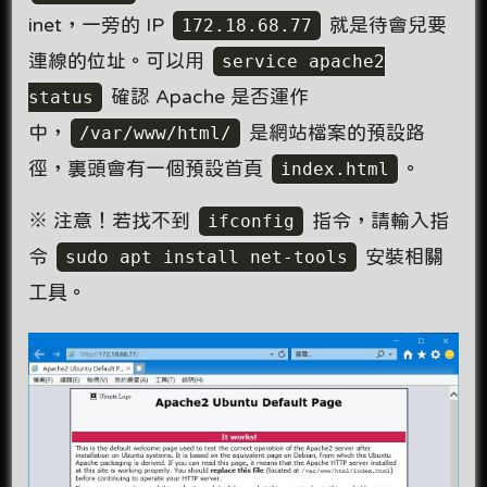
inet，一旁的 IP
172.18.68.77
就是待會兒要
連線的位址。可以用
service apache2
status
確認 Apache 是否運作
中，
/var/www/html/
是網站檔案的預設路
徑，裏頭會有一個預設首頁
index.html
。
※ 注意！若找不到
ifconfig
指令，請輸入指
令
sudo apt install net-tools
安裝相關
工具。