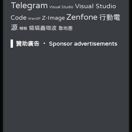
Telegram
Visual Studio
Visual Studio
Zenfone
行動電
Code
Z-Image
WanGP
源
貓貓蟲咖波
魯地圖
補幀
贊助廣告 ‧ Sponsor advertisements