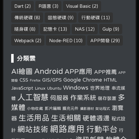
Dart
(2)
R語言
(3)
Visual Basic
(2)
傳統硬碟
(8)
固態硬碟
(9)
行動硬碟
(11)
隨身碟
(8)
記憶卡
(13)
NAS
(12)
Gulp
(9)
Webpack
(2)
Node-RED
(10)
APP開發
(29)
分類雲
Android
AI繪圖
APP應用
APP推薦
APP
Google Chrome
CSS
GIS/GPS
HTML
開發
Firefox
Windows
世界地理
JavaScript
串流媒
Linux
Ubuntu
人工智慧
多
作業系統
伺服器
體
儲存裝置
媒體
瀏覽
小物收藏
影片編輯
擴充元件
攝影器材
架站程式
生活用品
生活相關
硬體週邊
器
程式設
網路應用
行動平台
網站技術
計
行