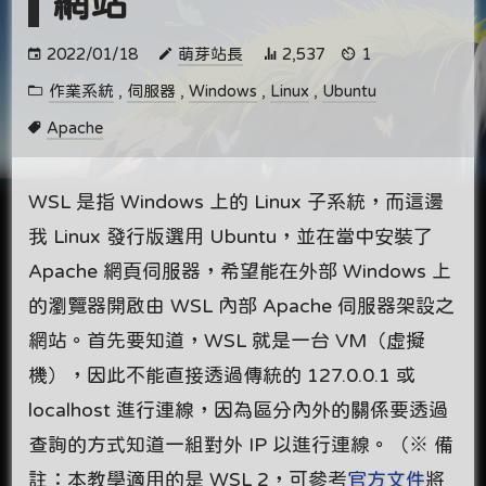
網站
2022/01/18
萌芽站長
2,537
1
作業系統
,
伺服器
,
Windows
,
Linux
,
Ubuntu
Apache
WSL 是指 Windows 上的 Linux 子系統，而這邊
我 Linux 發行版選用 Ubuntu，並在當中安裝了
Apache 網頁伺服器，希望能在外部 Windows 上
的瀏覽器開啟由 WSL 內部 Apache 伺服器架設之
網站。首先要知道，WSL 就是一台 VM（虛擬
機），因此不能直接透過傳統的 127.0.0.1 或
localhost 進行連線，因為區分內外的關係要透過
查詢的方式知道一組對外 IP 以進行連線。（※ 備
註：本教學適用的是 WSL 2，可參考
官方文件
將