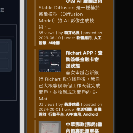
小的 AI 繪圖提詞
Stable Diffusion 是一種基於
擴散模型（Diffusion
Model）的 AI 影像生成技
術，...
35 views
｜
by
萌芽站長
｜
posted on
2023-06-10
｜
under
軟體應用
,
人工
智慧
,
AI繪圖
Richart APP：查
詢簽帳金融卡寄
送狀態
首次申辦台新銀
行 Richart 數位帳戶後，我自
己大概等候兩個工作天就完成
開戶，並收到成功開戶的 E-
Mai...
33 views
｜
by
萌芽站長
｜
posted on
2024-08-01
｜
under
生活相關
,
金融
理財
,
行動平台
,
APP應用
,
Android
中華郵政(郵局)國
內包裹託運單格