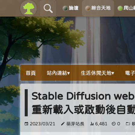
論壇
綜合天地
爬山
關於
導覽
首頁
站內連結▾
生活休閒天地▾
電子
Stable Diffusion 
重新載入或啟動後自
2023/03/21
萌芽站長
6,481
0