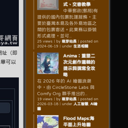
式、交寄教學
中華郵政(郵局)有
提供的國內包裹託運服務，主
要於臺灣本島及各外島地區之
間的包裹寄送。此業務以掛號
形式處理，並可...
25 views
｜
by
萌芽站長
｜
posted on
2024-06-19
｜
under
生活相關
 網址（即
Anima：重塑二
安裝完畢可以
次元創作邏輯的
提示詞撰寫全攻
略
在 2026 年的 AI 繪圖浪潮
中，由 CircleStone Labs 與
Comfy Org 聯手推出的...
19 views
｜
by
萌芽站長
｜
posted on
2026-03-18
｜
under
人工智慧
,
AI繪
圖
Flood Maps:海
平面上升地圖