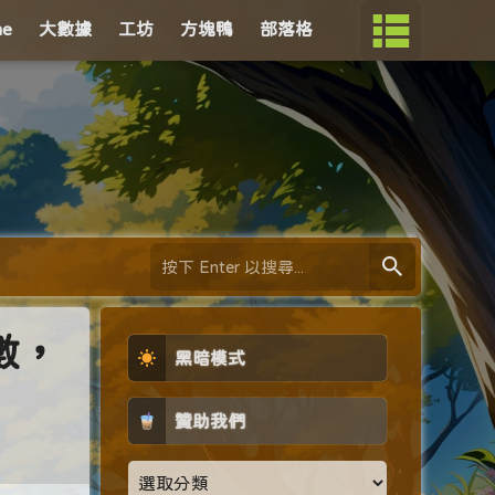
me
大數據
工坊
方塊鴨
部落格
參數，
黑暗模式
贊助我們