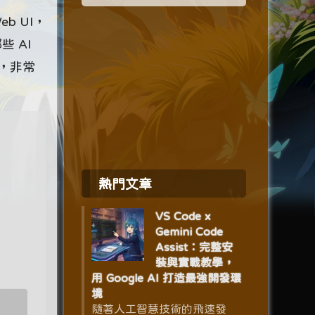
eb UI，
 AI
，非常
熱門文章
VS Code x
Gemini Code
Assist：完整安
裝與實戰教學，
用 Google AI 打造最強開發環
境
隨著人工智慧技術的飛速發