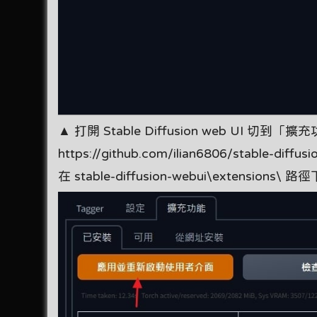
▲ 打開 Stable Diffusion web U
https://github.com/ilian6806/stabl
在 stable-diffusion-webui\extensions\