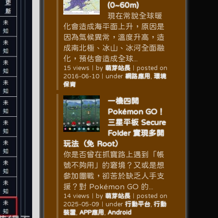
(0~60m)
現在常說全球暖
化會造成海平面上升，原因是
因為氣候異常，溫度升高，造
成南北極、冰山、冰河全面融
化，預估會造成全球...
15 views
｜
by
萌芽站長
｜
posted on
2016-06-10
｜
under
網路應用
,
環境
保育
一機四開
Pokémon GO！
三星平板 Secure
Folder 實現多開
玩法（免 Root）
你是否曾在抓寶路上遇到「帳
號不夠用」的窘境？又或是想
參加團戰，卻苦於缺乏人手支
援？對 Pokémon GO 的...
14 views
｜
by
萌芽站長
｜
posted on
2025-05-09
｜
under
行動平台
,
行動
裝置
,
APP應用
,
Android