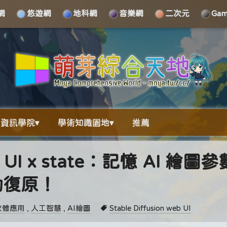
網
悠遊網
地科網
音樂網
二次元
Ga
資訊學院▾
學術知識園地▾
推薦
web UI x state：記憶 AI 繪圖
動復原！
軟體應用
,
人工智慧
,
AI繪圖
Stable Diffusion web UI