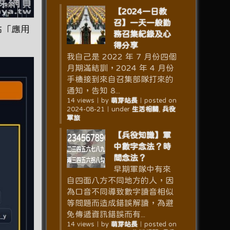
【2024一日教
召】一天一般勤
。點「應用
務召集紀錄及心
得分享
我自己是 2022 年 7 月份四個
月期滿結訓，2024 年 4 月份
手機接到來自召集部隊打來的
通知，告知 8...
14 views
｜
by
萌芽站長
｜
posted on
2024-08-21
｜
under
生活相關
,
兵役
軍旅
【兵役知識】軍
中數字念法？時
間念法？
早期軍隊中有來
自四面八方不同地方的人，因
為口音不同導致數字讀音相似
等問題而造成錯誤解讀，為避
免傳遞資訊錯誤而有...
14 views
｜
by
萌芽站長
｜
posted on