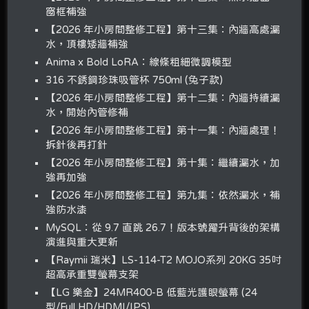
窗框補強
【2026 年小房間整修工程】第十三集：內牆高處漏
水，頂樓矮牆補強
Anima x Bold LoRA：線條粗細微調模型
316 不銹鋼珍珠吸管杯 750ml (兔子款)
【2026 年小房間整修工程】第十二集：內牆持續漏
水，開始內管修補
【2026 年小房間整修工程】第十一集：內牆處理！
拆針後再打針
【2026 年小房間整修工程】第十集：繼續漏水，加
強再加強
【2026 年小房間整修工程】第九集：依然漏水，補
強防水漆
MySQL：從 9.7 直跳 26.7！版本號躍升背後的架構
演進與重大更新
【Raymii 瑞米】LS-114-T2 MOJO系列 20KG 35吋
超高承重雙螢幕支架
【LG 樂金】24MR400-B 低藍光護眼螢幕 (24
型/Full HD/HDMI/IPS)