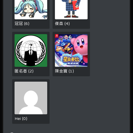
冠冠
(
6
)
傑森
(
4
)
匿名者
(
2
)
陳金寶
(
1
)
Hei
(
0
)