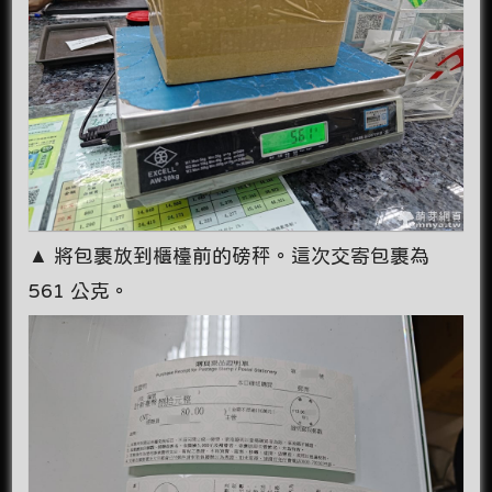
▲ 將包裹放到櫃檯前的磅秤。這次交寄包裹為
561 公克。