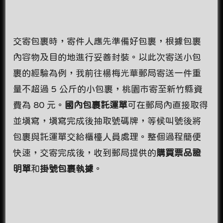
交寄包裹時，寄件人應先準備好包裹，根據包裹
內容物及目的地進行妥善封裝。以此次寄送小包
裹的經驗為例，我前往楊梅光華郵局寄送一件重
量不超過 5 公斤的小包裹，桃園市寄至新竹縣資
費為 80 元。
國內包裹託運單
可在郵局內直接取得
並填寫，填寫完成後抽取號碼牌，等候叫號後將
包裹與託運單交給櫃檯人員處理。整個過程簡便
快速，交寄完成後，收到郵局提供的
購買票品證
明單
和
掛號包裹執據
。