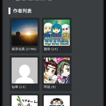
作者列表
萌芽站長
(
2786
)
贊助
(
23
)
仙草
(
13
)
阿廷
(
9
)