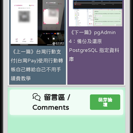
《下一篇》pgAdmin
4：備份及還原
PostgreSQL 指定資料
《上一篇》台灣行動支
庫
付(台灣Pay)使用行動轉
帳自己轉給自己不用手
續費教學
留言區 /
萌芽論
壇
Comments