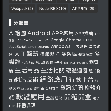
Webpack
(2)
Node-RED
(10)
APP開發
(29)
分類雲
Android
AI繪圖
APP應用
APP推薦
APP
Google Chrome
CSS
GIS/GPS
HTML
開發
Firefox
Windows
世界地理
JavaScript
串流媒
Linux
Ubuntu
人工智慧
多
作業系統
伺服器
體
儲存裝置
媒體
瀏覽
小物收藏
影片編輯
擴充元件
攝影器材
架站程式
生活用品
生活相關
硬體週邊
器
程式設
網路應用
行動平台
網站技術
計
行
軟體介
資訊新聞
動裝置
資料庫
資訊安全
語文領域
軟體應用
開箱開盒
紹
金融理財
電子
靜圖處理
DIY