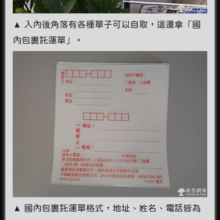
▲ 入內後角落有各種單子可以自取，這邊拿「國
內包裹託運單」。
▲ 國內包裹託運單格式，地址、姓名、電話皆為