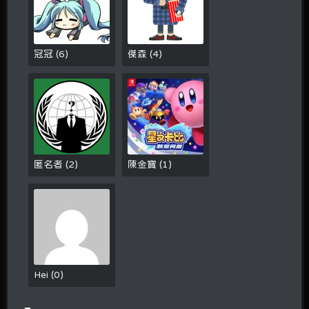
冠冠
(
6
)
傑森
(
4
)
匿名者
(
2
)
陳金寶
(
1
)
Hei
(
0
)