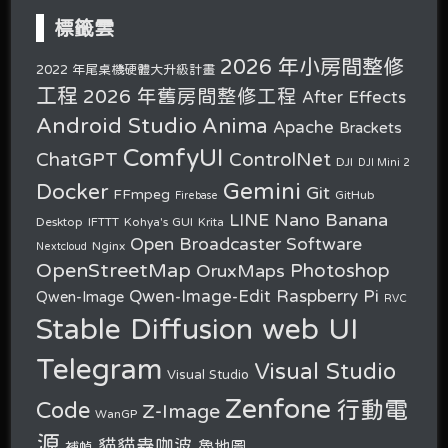
標籤雲
2026 年小房間整修
2022 年尾桌機硬體大升級計畫
工程
2026 年舊房間整修工程
After Effects
Android Studio
Anima
Apache
Brackets
ComfyUI
ChatGPT
ControlNet
DJI
DJI Mini 2
Gemini
Docker
Git
FFmpeg
GitHub
Firebase
Nano Banana
LINE
Desktop
IFTTT
Kohya's GUI
Krita
Open Broadcaster Software
Nginx
Nextcloud
OpenStreetMap
OruxMaps
Photoshop
Raspberry Pi
Qwen-Image-Edit
Qwen-Image
RVC
Stable Diffusion web UI
Telegram
Visual Studio
Visual Studio
Zenfone
行動電
Code
Z-Image
WanGP
源
貓貓蟲咖波
魯地圖
補幀