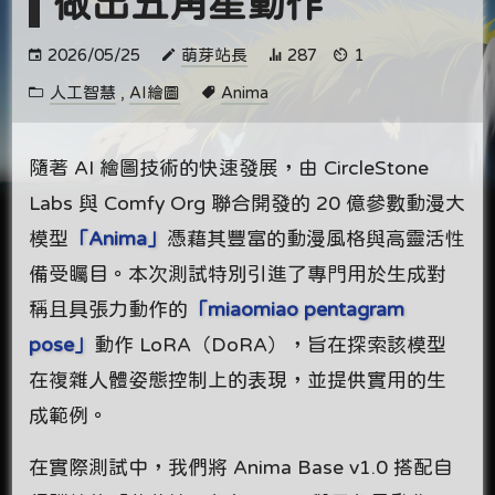
做出五角星動作
2026/05/25
萌芽站長
287
1
人工智慧
,
AI繪圖
Anima
隨著 AI 繪圖技術的快速發展，由 CircleStone
Labs 與 Comfy Org 聯合開發的 20 億參數動漫大
模型
「Anima」
憑藉其豐富的動漫風格與高靈活性
備受矚目。本次測試特別引進了專門用於生成對
稱且具張力動作的
「miaomiao pentagram
pose」
動作 LoRA（DoRA），旨在探索該模型
在複雜人體姿態控制上的表現，並提供實用的生
成範例。
在實際測試中，我們將 Anima Base v1.0 搭配自