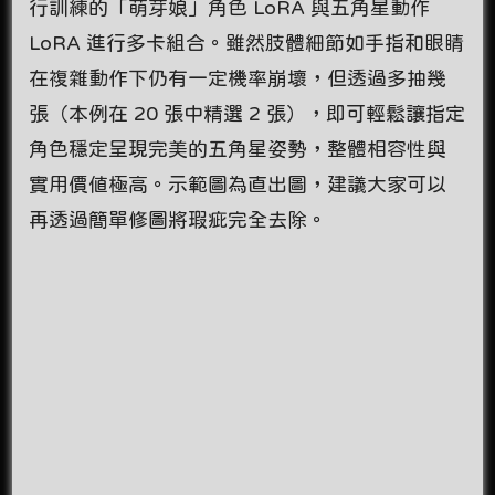
行訓練的「萌芽娘」角色 LoRA 與五角星動作
LoRA 進行多卡組合。雖然肢體細節如手指和眼睛
在複雜動作下仍有一定機率崩壞，但透過多抽幾
張（本例在 20 張中精選 2 張），即可輕鬆讓指定
角色穩定呈現完美的五角星姿勢，整體相容性與
實用價值極高。示範圖為直出圖，建議大家可以
再透過簡單修圖將瑕疵完全去除。