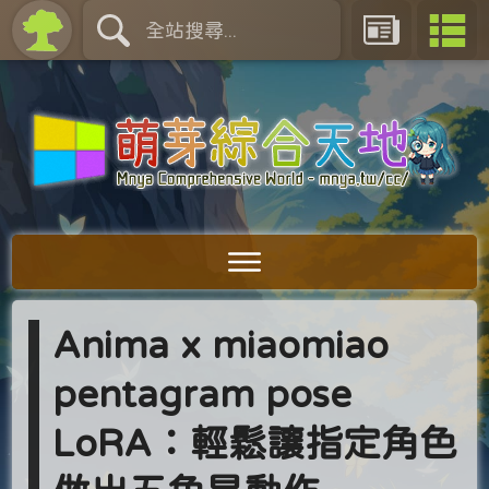
Anima x miaomiao
pentagram pose
LoRA：輕鬆讓指定角色