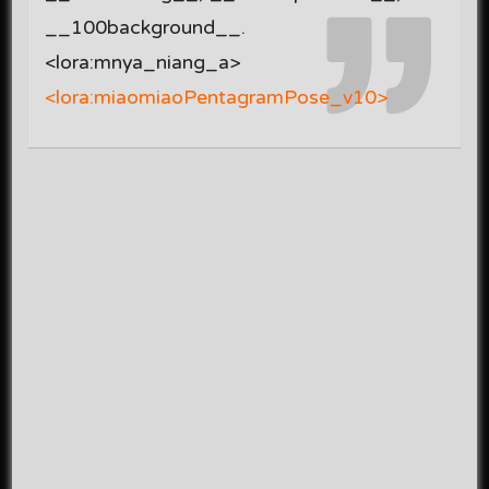
__100background__.
<lora:mnya_niang_a>
<lora:miaomiaoPentagramPose_v10>