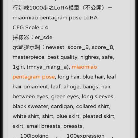
行訓練1000步之LoRA模型（不公開）＋
miaomiao pentagram pose LoRA
CFG Scale：4
採樣器：er_sde
示範提示詞：newest, score_9, score_8,
masterpiece, best quality, highres, safe,
1girl, (mnya_niang_a),
miaomiao
pentagram pose
, long hair, blue hair, leaf
hair ornament, leaf, ahoge, bangs, hair
between eyes, green eyes, long sleeves,
black sweater, cardigan, collared shirt,
white shirt, shirt, blue skirt, pleated skirt,
skirt, small breasts, breasts,
__100looking__, __100expression__,