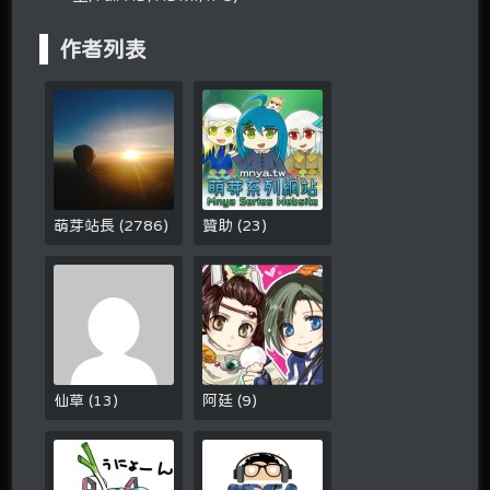
作者列表
萌芽站長
(
2786
)
贊助
(
23
)
仙草
(
13
)
阿廷
(
9
)