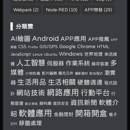
Webpack
(2)
Node-RED
(10)
APP開發
(29)
分類雲
Android
AI繪圖
APP應用
APP推薦
APP
Google Chrome
CSS
GIS/GPS
HTML
開發
Firefox
Windows
世界地理
JavaScript
串流媒
Linux
Ubuntu
人工智慧
多
作業系統
伺服器
體
儲存裝置
媒體
瀏覽
小物收藏
影片編輯
擴充元件
攝影器材
架站程式
生活用品
生活相關
硬體週邊
器
程式設
網路應用
行動平台
網站技術
計
行
軟體介
資訊新聞
動裝置
資料庫
資訊安全
語文領域
軟體應用
開箱開盒
紹
金融理財
電子
靜圖處理
DIY