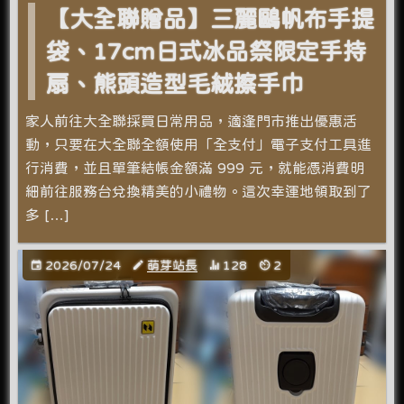
【大全聯贈品】三麗鷗帆布手提
袋、17cm日式冰品祭限定手持
扇、熊頭造型毛絨擦手巾
家人前往大全聯採買日常用品，適逢門市推出優惠活
動，只要在大全聯全額使用「全支付」電子支付工具進
行消費，並且單筆結帳金額滿 999 元，就能憑消費明
細前往服務台兌換精美的小禮物。這次幸運地領取到了
多 […]
2026/07/24
萌芽站長
128
2