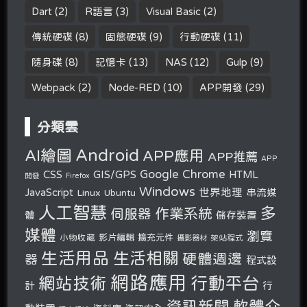
Dart
(2)
R語言
(3)
Visual Basic
(2)
傳統硬碟
(8)
固態硬碟
(9)
行動硬碟
(11)
隨身碟
(8)
記憶卡
(13)
NAS
(12)
Gulp
(9)
Webpack
(2)
Node-RED
(10)
APP開發
(29)
分類雲
Android
AI繪圖
APP應用
APP推薦
APP
Google Chrome
CSS
GIS/GPS
HTML
開發
Firefox
Windows
世界地理
JavaScript
串流媒
Linux
Ubuntu
人工智慧
多
作業系統
伺服器
體
儲存裝置
媒體
瀏覽
小物收藏
影片編輯
擴充元件
攝影器材
架站程式
生活用品
生活相關
硬體週邊
器
程式設
網路應用
行動平台
網站技術
計
行
軟體介
資訊新聞