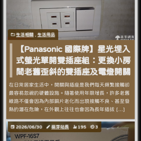
生活相關
,
生活用品
【Panasonic 國際牌】星光埋入
式螢光單開雙插座組：更換小房
間老舊歪斜的雙插座及電燈開關
在日常居家生活中，開關與插座是我們每天頻繁接觸卻
最容易忽視的硬體設施。隨著使用年限增長，許多老舊
線路不僅會因為內部銅片老化而出現接觸不良、甚至發
熱的潛在危險，在外觀上往往也會因為長年插拔 […]
2026/06/30
萌芽站長
195
3