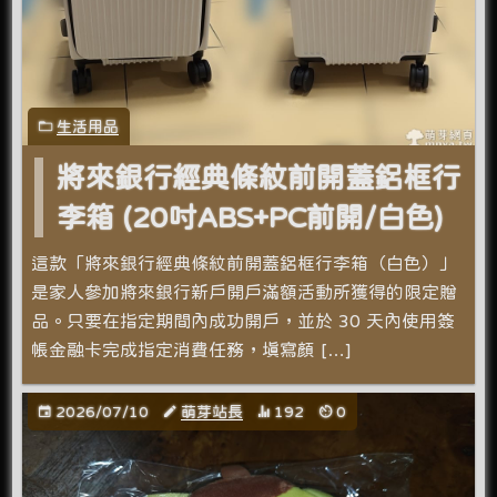
生活用品
將來銀行經典條紋前開蓋鋁框行
李箱 (20吋ABS+PC前開/白色)
這款「將來銀行經典條紋前開蓋鋁框行李箱（白色）」
是家人參加將來銀行新戶開戶滿額活動所獲得的限定贈
品。只要在指定期間內成功開戶，並於 30 天內使用簽
帳金融卡完成指定消費任務，填寫顏 […]
2026/07/10
萌芽站長
192
0