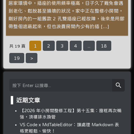
居家環境中，插座的使用頻率極高，日子久了難免會遇
到老化、鬆脫甚至損壞的狀況。家中正在整修小房間，
剛好房內的一組舊款 2 孔雙插座已經故障，後來是用膠
帶整個遮蔽起來，但也浪費房間內少有的插 […]
1
2
3
4
...
18
共 19 頁
19
>
近期文章
【2026 年小房間整修工程】第十五集：窗框再次補
強，頂樓排水換管
VS Code x MdTableEditor：讓處理 Markdown 表
格更輕鬆、愉快！