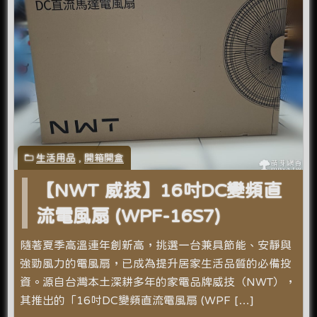
生活用品
,
開箱開盒
【NWT 威技】16吋DC變頻直
流電風扇 (WPF-16S7)
隨著夏季高溫連年創新高，挑選一台兼具節能、安靜與
強勁風力的電風扇，已成為提升居家生活品質的必備投
資。源自台灣本土深耕多年的家電品牌威技（NWT），
其推出的「16吋DC變頻直流電風扇 (WPF […]