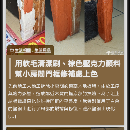
生活相關
,
生活用品
用軟毛清潔刷、棕色壓克力顏料
幫小房間門框修補處上色
先前請工人動工拆除小房間的架高木地板時，由於工序
與施力影響，造成鄰近木質門框底部的損壞。為了阻止
結構繼續惡化並維持門框的平整度，我特別使用了白色
的塑鋼土進行了局部的填補與修復。雖然塑鋼土硬化
[…]