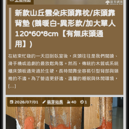
新款山丘雲朵床頭靠枕/床頭靠
背墊 (鵝暖白-異形款/加大單人
120*60*8cm【有無床頭通
用】)
在結束忙碌的一天回到臥室後，床頭往往是我們閱讀、
滑手機或追劇的最放鬆角落。然而，傳統的木質或系統
櫃床頭板通常過於生硬，長時間靠坐容易引型背部與頸
椎的不適。為了營造更舒適、溫馨的睡眠與休閒環境，
[…]
2026/07/01
萌芽站長
40
1