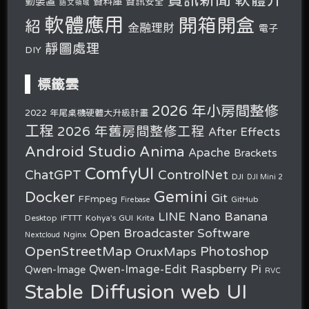
動裝置
資料庫
資訊安全
語文領域
軟體應用
開箱開盒
紹
金融理財
電子
靜圖處理
DIY
標籤雲
2026 年小房間整修
2022 年尾桌機硬體大升級計畫
工程
2026 年舊房間整修工程
After Effects
Android Studio
Anima
Apache
Brackets
ComfyUI
ChatGPT
ControlNet
DJI
DJI Mini 2
Gemini
Docker
Git
FFmpeg
GitHub
Firebase
Nano Banana
LINE
Desktop
IFTTT
Kohya's GUI
Krita
Open Broadcaster Software
Nginx
Nextcloud
OpenStreetMap
OruxMaps
Photoshop
Raspberry Pi
Qwen-Image-Edit
Qwen-Image
RVC
Stable Diffusion web UI