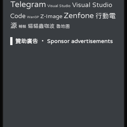
Telegram
Visual Studio
Visual Studio
Zenfone
行動電
Code
Z-Image
WanGP
源
貓貓蟲咖波
魯地圖
補幀
贊助廣告 ‧ Sponsor advertisements