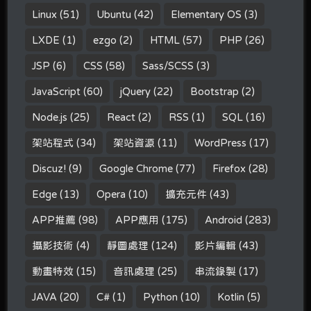
Linux
(51)
Ubuntu
(42)
Elementary OS
(3)
LXDE
(1)
ezgo
(2)
HTML
(57)
PHP
(26)
JSP
(6)
CSS
(58)
Sass/SCSS
(3)
JavaScript
(60)
jQuery
(22)
Bootstrap
(2)
Node.js
(25)
React
(2)
RSS
(1)
SQL
(16)
架站程式
(34)
架站資源
(11)
WordPress
(17)
Discuz!
(9)
Google Chrome
(77)
Firefox
(28)
Edge
(13)
Opera
(10)
擴充元件
(43)
APP推薦
(98)
APP應用
(175)
Android
(283)
攝影技術
(4)
靜圖處理
(124)
影片編輯
(43)
動畫特效
(15)
音訊處理
(25)
串流錄製
(17)
JAVA
(20)
C#
(1)
Python
(10)
Kotlin
(5)