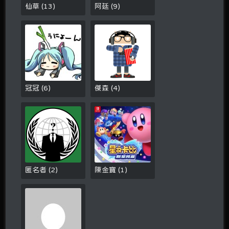
仙草
(
13
)
阿廷
(
9
)
冠冠
(
6
)
傑森
(
4
)
匿名者
(
2
)
陳金寶
(
1
)