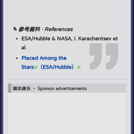
✎ 參考資料 · References
ESA/Hubble & NASA, I. Karachentsev et
al.
Placed Among the
Stars
（ESA/Hubble）
贊助廣告 ‧ Sponsor advertisements