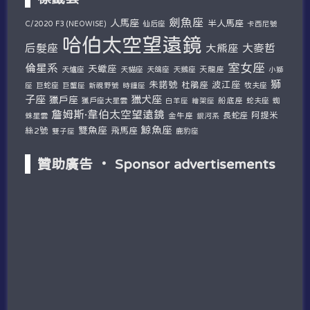
劍魚座
人馬座
半人馬座
仙后座
C/2020 F3 (NEOWISE)
卡西尼號
哈伯太空望遠鏡
后髮座
大麥哲
大熊座
室女座
倫星系
天蠍座
天爐座
天貓座
天鴿座
天鵝座
天龍座
小獅
獅
朱諾號
波江座
杜鵑座
巨蛇座
牧夫座
座
巨蟹座
新視野號
時鐘座
子座
獵犬座
獵戶座
獵戶座大星雲
船底座
蛇夫座
蜘
白羊座
繪架座
詹姆斯·韋伯太空望遠鏡
阿提米
蛛星雲
金牛座
長蛇座
銀河系
鯨魚座
雙魚座
絲2號
飛馬座
鹿豹座
雙子座
贊助廣告 ‧ Sponsor advertisements