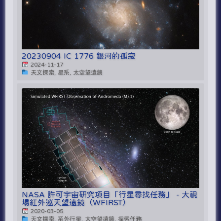
20230904 IC 1776 銀河的孤寂
2024-11-17
天文探索, 星系, 太空望遠鏡
NASA 許可宇宙研究項目「行星尋找任務」 - 大視
場紅外巡天望遠鏡（WFIRST）
2020-03-05
天文探索, 系外行星, 太空望遠鏡, 探索任務