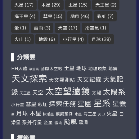
火星
(17)
木星
(29)
土星
(15)
天王星
(2)
海王星
(4)
彗星
(15)
颱風
(46)
彩虹
(7)
暈
(1)
雷雨
(3)
天空
(17)
冷空氣
(1)
火山
(1)
地震
(6)
小行星
(4)
月球
(28)
分類雲
土星
地球
HH天體
地理現象
地震
國際太空站
冷空氣
天文探索
天氣記
天文記錄
天文觀測站
太空望遠鏡
太陽系
錄
天空
太陽
天王星
星系
探索任務
星團
星雲
彗星
彩虹
小行星
木星
月球
火星
白
模擬預測
海王星
棕矮星
水星
暈
火山
颱風
系外行星
矮星
金星
黑洞
雷雨
標籤雲