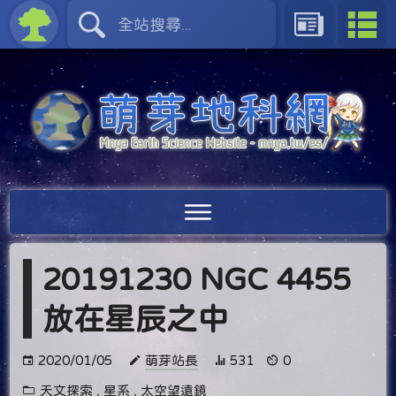
20191230 NGC 4455
放在星辰之中
2020/01/05
萌芽站長
531
0
天文探索
,
星系
,
太空望遠鏡