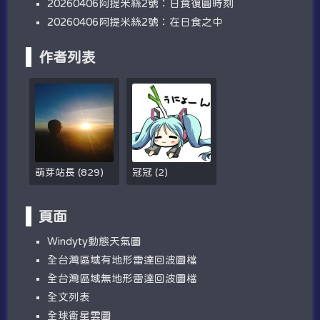
20260406阿提米絲2號：日食復圓時刻
20260406阿提米絲2號：在日食之中
作者列表
萌芽站長
(
829
)
冠冠
(
2
)
頁面
W​​indyty動態天氣圖
全台灣區域有地形雷達回波圖檔
全台灣區域無地形雷達回波圖檔
全文列表
全球衛星雲圖