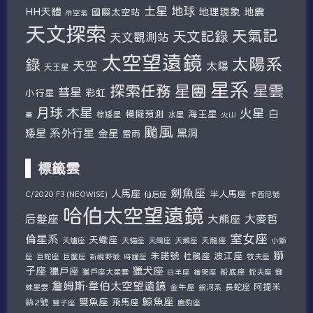
土星
地球
HH天體
地理現象
地震
國際太空站
冷空氣
天文探索
天氣記
天文記錄
天文觀測站
太空望遠鏡
太陽系
錄
天空
太陽
天王星
星系
探索任務
星團
星雲
彗星
彩虹
小行星
木星
月球
火星
白
模擬預測
海王星
棕矮星
水星
暈
火山
颱風
系外行星
矮星
金星
黑洞
雷雨
標籤雲
劍魚座
人馬座
半人馬座
仙后座
C/2020 F3 (NEOWISE)
卡西尼號
哈伯太空望遠鏡
后髮座
大麥哲
大熊座
室女座
倫星系
天蠍座
天爐座
天貓座
天鴿座
天鵝座
天龍座
小獅
獅
朱諾號
波江座
杜鵑座
巨蛇座
牧夫座
座
巨蟹座
新視野號
時鐘座
子座
獵犬座
獵戶座
獵戶座大星雲
船底座
蛇夫座
蜘
白羊座
繪架座
詹姆斯·韋伯太空望遠鏡
阿提米
蛛星雲
金牛座
長蛇座
銀河系
鯨魚座
雙魚座
絲2號
飛馬座
鹿豹座
雙子座