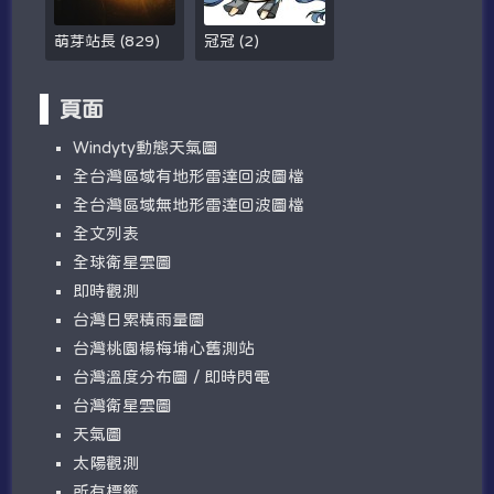
萌芽站長
(
829
)
冠冠
(
2
)
頁面
W​​indyty動態天氣圖
全台灣區域有地形雷達回波圖檔
全台灣區域無地形雷達回波圖檔
全文列表
全球衛星雲圖
即時觀測
台灣日累積雨量圖
台灣桃園楊梅埔心舊測站
台灣溫度分布圖 / 即時閃電
台灣衛星雲圖
天氣圖
太陽觀測
所有標籤