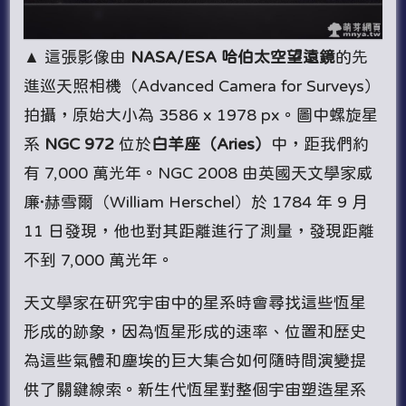
▲ 這張影像由
NASA/ESA 哈伯太空望遠鏡
的先
進巡天照相機（Advanced Camera for Surveys）
拍攝，原始大小為 3586 x 1978 px。圖中螺旋星
系
NGC 972
位於
白羊座（Aries）
中，距我們約
有 7,000 萬光年。NGC 2008 由英國天文學家威
廉·赫雪爾（William Herschel）於 1784 年 9 月
11 日發現，他也對其距離進行了測量，發現距離
不到 7,000 萬光年。
天文學家在研究宇宙中的星系時會尋找這些恆星
形成的跡象，因為恆星形成的速率、位置和歷史
為這些氣體和塵埃的巨大集合如何隨時間演變提
供了關鍵線索。新生代恆星對整個宇宙塑造星系