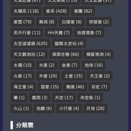
天氣記錄
(67)
天文探索
(713)
天文記錄
(37)
太陽系
(118)
星系
(428)
星團
(82)
星雲
(79)
黑洞
(8)
白矮星
(8)
棕矮星
(2)
系外行星
(11)
HH天體
(7)
地理現象
(7)
太空望遠鏡
(625)
國際太空站
(4)
天文觀測站
(12)
探索任務
(66)
模擬預測
(4)
太陽
(10)
水星
(2)
金星
(7)
地球
(16)
火星
(17)
木星
(29)
土星
(15)
天王星
(2)
海王星
(4)
彗星
(15)
颱風
(46)
彩虹
(7)
暈
(1)
雷雨
(3)
天空
(17)
冷空氣
(1)
火山
(1)
地震
(6)
小行星
(4)
月球
(28)
分類雲