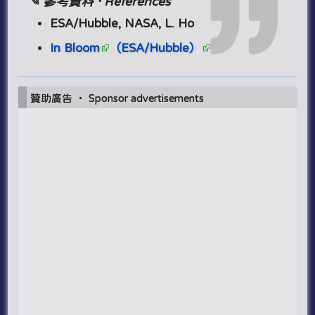
✎ 參考資料 · References
ESA/Hubble, NASA, L. Ho
In Bloom
（ESA/Hubble）
贊助廣告 ‧ Sponsor advertisements