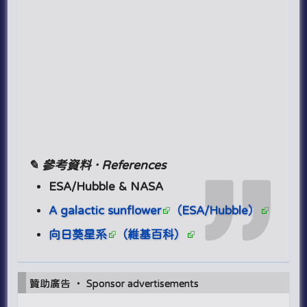
✎ 參考資料 · References
ESA/Hubble & NASA
A galactic sunflower
（ESA/Hubble）
向日葵星系
（維基百科）
贊助廣告 ‧ Sponsor advertisements