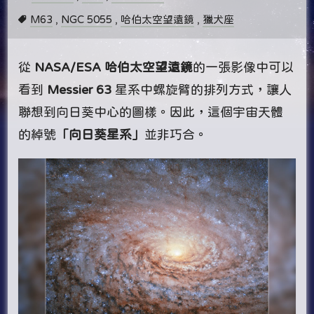
M63
,
NGC 5055
,
哈伯太空望遠鏡
,
獵犬座
從
NASA/ESA 哈伯太空望遠鏡
的一張影像中可以
看到
Messier 63
星系中螺旋臂的排列方式，讓人
聯想到向日葵中心的圖樣。因此，這個宇宙天體
的綽號
「向日葵星系」
並非巧合。