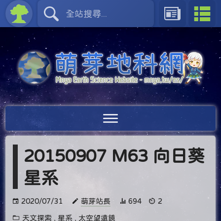
20150907 M63 向日葵
星系
2020/07/31
萌芽站長
694
2
天文探索
,
星系
,
太空望遠鏡