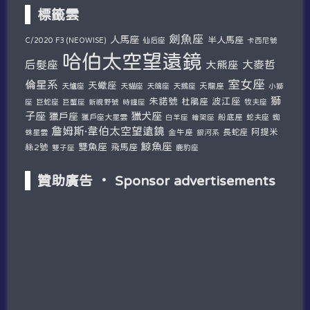
標籤雲
劍魚座
人馬座
半人馬座
仙后座
C/2020 F3 (NEOWISE)
卡西尼號
哈伯太空望遠鏡
后髮座
大麥哲
大熊座
室女座
倫星系
天蠍座
天爐座
天貓座
天鴿座
天鵝座
天龍座
小獅
獅
朱諾號
波江座
杜鵑座
巨蛇座
牧夫座
座
巨蟹座
新視野號
時鐘座
子座
獵犬座
獵戶座
獵戶座大星雲
船底座
蛇夫座
蜘
白羊座
繪架座
詹姆斯·韋伯太空望遠鏡
阿提米
蛛星雲
金牛座
長蛇座
銀河系
鯨魚座
雙魚座
絲2號
飛馬座
鹿豹座
雙子座
贊助廣告 ‧ Sponsor advertisements