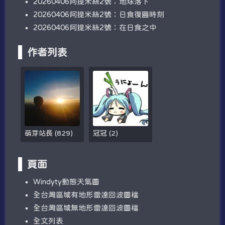
20260406阿提米絲2號：地球落下
20260406阿提米絲2號：日食復圓時刻
20260406阿提米絲2號：在日食之中
作者列表
萌芽站長
(
829
)
冠冠
(
2
)
頁面
W​​indyty動態天氣圖
全台灣區域有地形雷達回波圖檔
全台灣區域無地形雷達回波圖檔
全文列表