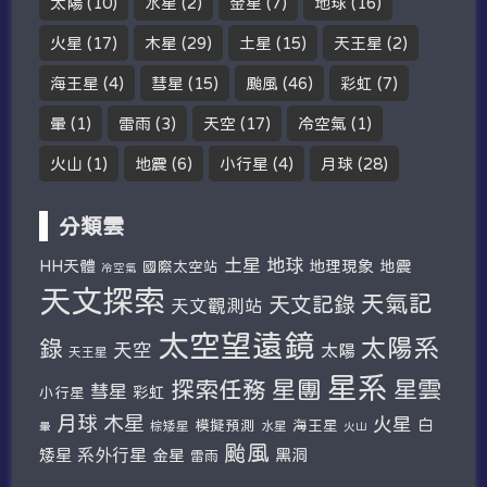
太陽
(10)
水星
(2)
金星
(7)
地球
(16)
火星
(17)
木星
(29)
土星
(15)
天王星
(2)
海王星
(4)
彗星
(15)
颱風
(46)
彩虹
(7)
暈
(1)
雷雨
(3)
天空
(17)
冷空氣
(1)
火山
(1)
地震
(6)
小行星
(4)
月球
(28)
分類雲
土星
地球
HH天體
地理現象
地震
國際太空站
冷空氣
天文探索
天氣記
天文記錄
天文觀測站
太空望遠鏡
太陽系
錄
天空
太陽
天王星
星系
探索任務
星團
星雲
彗星
彩虹
小行星
木星
月球
火星
白
模擬預測
海王星
棕矮星
水星
暈
火山
颱風
系外行星
矮星
金星
黑洞
雷雨