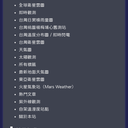
全球衛星雲圖
即時觀測
台灣日累積雨量圖
台灣桃園楊梅埔心舊測站
台灣溫度分布圖 / 即時閃電
台灣衛星雲圖
天氣圖
太陽觀測
所有標籤
最新地面天氣圖
東亞衛星雲圖
火星氣象站（Mars Weather）
熱門文章
紫外線觀測
自架溫溼度站點
關於本站