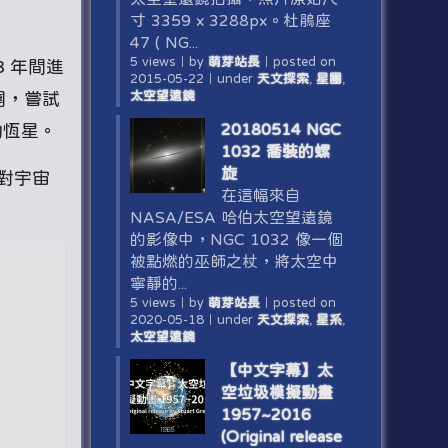
寸 3359 x 3288px。杜鵑座
47 ( NG...
5 views
｜
by
萌芽站長
｜
posted on
3 年間進
2015-05-22
｜
under
天文探索
,
星團
,
太空望遠鏡
團，嘗試
20180514 NGC
的恆星。
1032 喬裝的螺
旋
對宇宙
在這幅來自
NASA/ESA 哈伯太空望遠鏡
的影像中，NGC 1032 像一個
被點燃的巫師之杖，將太空中
寧靜的...
5 views
｜
by
萌芽站長
｜
posted on
2020-05-18
｜
under
天文探索
,
星系
,
太空望遠鏡
【中文字幕】太
空垃圾模擬動畫
1957~2016
(Original release