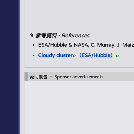
✎ 參考資料 · References
ESA/Hubble & NASA, C. Murray, J. Maíz
Cloudy cluster
（ESA/Hubble）
贊助廣告 ‧ Sponsor advertisements