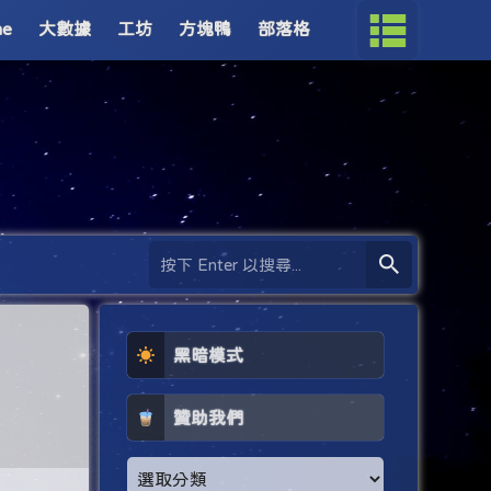
me
大數據
工坊
方塊鴨
部落格
黑暗模式
贊助我們