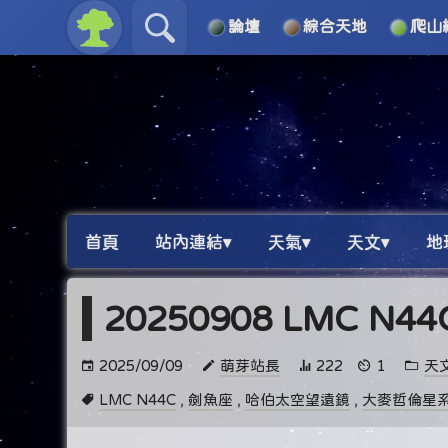
論壇
綜合天地
爬山
關於
導覽
首頁
站內連結▾
天氣▾
天文▾
地
20250908 LMC N
2025/09/09
萌芽站長
222
1
天
LMC N44C
,
劍魚座
,
哈伯太空望遠鏡
,
大麥哲倫星