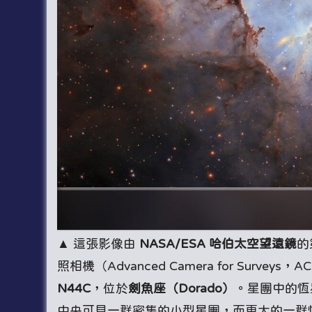
▲ 這張影像由
NASA/ESA 哈伯太空望遠鏡
的
照相機（Advanced Camera for Surve
N44C
，位於
劍魚座（Dorado）
。星團中的恆
中央可見一群密集的小型星團，而更大的一群