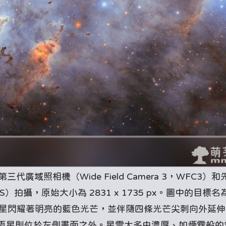
第三代廣域照相機（Wide Field Camera 3，WFC3）
ys，ACS）拍攝，原始大小為 2831 x 1735 px。圖中的目標名
星閃耀著明亮的藍色光芒，並伴隨四條光芒尖刺向外延伸
恆星則位於左側畫面之外。星雲大多由濃厚、如煙霧般的