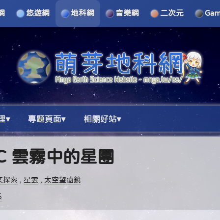
網
悠遊網
地科網
音樂網
二次元
Ga
理▾
專題頁面▾
相關好站▾
44C 雲霧中的星團
文探索
,
星雲
,
太空望遠鏡
系