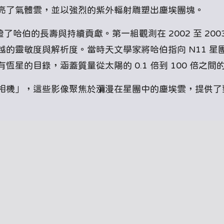
亮了氣體雲，並以強烈的紫外輻射雕塑出塵埃團塊。
了哈伯的長壽與持續貢獻。第一組觀測在 2002 至 200
的靈敏度與解析度。當時天文學家將哈伯指向 N11 星
星的目錄，涵蓋質量從太陽的 0.1 倍到 100 倍之間
相機」，這些影像聚焦於瀰漫在星團中的塵埃雲，提供了