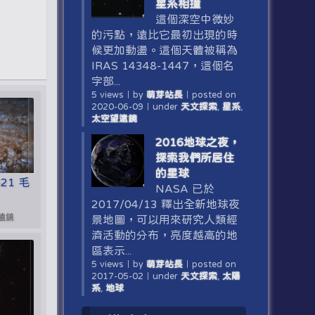
星系相撞
這個深空中微妙
的污點，遠比它最初出現的時
候更加動盪。這個天體被稱為
IRAS 14348-1447，這個名
字部...
5 views
｜
by
萌芽站長
｜
posted on
2020-06-09
｜
under
天文探索
,
星系
,
太空望遠鏡
2016地球之夜，
探索我們所居住
的星球
521 毛
NASA 已於
2017/04/13 釋出全新地球夜
望遠鏡
景地圖，可以用來研究人類經
濟活動的分布，亮度越高的地
區表示...
5 views
｜
by
萌芽站長
｜
posted on
2017-05-02
｜
under
天文探索
,
太陽
系
,
地球