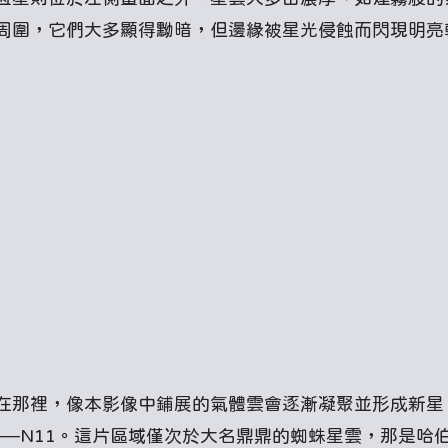
周圍，它們大多顯得黝暗，但邊緣被星光侵蝕而閃現明亮
在那裡，像本影像中鋪展的氣體雲會逐漸凝聚並形成新星
──N11。這片區域僅次於大名鼎鼎的蜘蛛星雲，那是哈