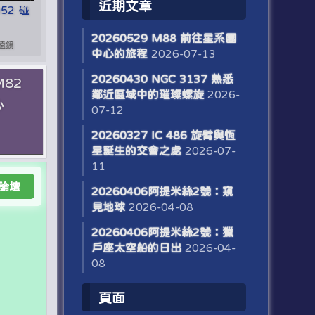
近期文章
052 碰
20260529 M88 前往星系團
望遠鏡
中心的旅程
2026-07-13
20260430 NGC 3137 熟悉
M82
鄰近區域中的璀璨螺旋
2026-
心
07-12
20260327 IC 486 旋臂與恆
星誕生的交會之處
2026-07-
11
論壇
20260406阿提米絲2號：窺
見地球
2026-04-08
20260406阿提米絲2號：獵
戶座太空船的日出
2026-04-
08
頁面