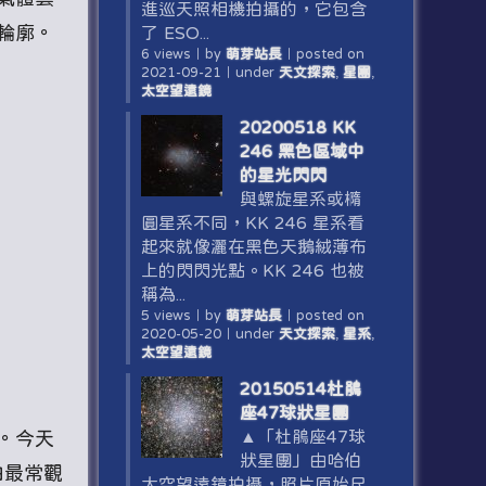
進巡天照相機拍攝的，它包含
輪廓。
了 ESO...
6 views
｜
by
萌芽站長
｜
posted on
2021-09-21
｜
under
天文探索
,
星團
,
太空望遠鏡
20200518 KK
246 黑色區域中
的星光閃閃
與螺旋星系或橢
圓星系不同，KK 246 星系看
起來就像灑在黑色天鵝絨薄布
上的閃閃光點。KK 246 也被
稱為...
5 views
｜
by
萌芽站長
｜
posted on
2020-05-20
｜
under
天文探索
,
星系
,
太空望遠鏡
20150514杜鵑
座47球狀星團
▲「杜鵑座47球
。今天
狀星團」由哈伯
伯最常觀
太空望遠鏡拍攝，照片原始尺