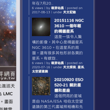
年在7月20...
6 views
｜
by
萌芽站長
｜
posted on
2017-08-13
｜
under
天文記錄
20151116 NGC
3610 一個年輕
的橢圓星系
這是一張令人驚
嘆的影像，其中心是橢圓星系
NGC 3610。在這星系的周
圍，還有很多其他形狀各異的
星系。有螺旋...
6 views
｜
by
萌芽站長
｜
posted on
2020-07-16
｜
under
天文探索
,
星系
,
太空望遠鏡
20210920 ESO
520-21 關於星
和先進巡天
團和星座
為
LMC
這個閃亮的星域
是由 NASA/ESA 哈伯太空望
。畫面
遠鏡的第三代廣域照相機和先
氣體雲