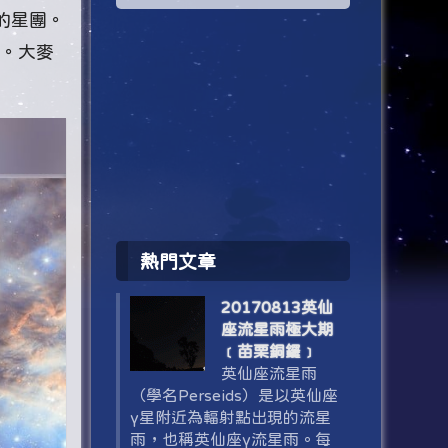
的星團。
間。大麥
熱門文章
20170813英仙
座流星雨極大期
﹝苗栗銅鑼﹞
英仙座流星雨
（學名Perseids）是以英仙座
γ星附近為輻射點出現的流星
雨，也稱英仙座γ流星雨。每