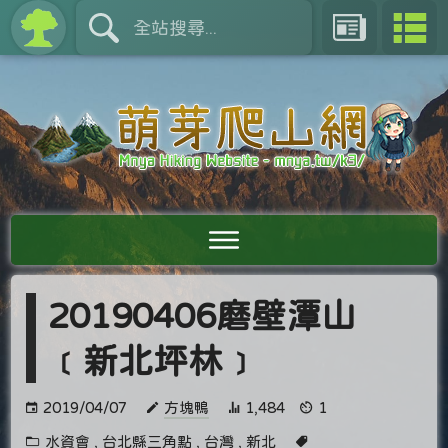
20190406磨壁潭山
﹝新北坪林﹞
2019/04/07
方塊鴨
1,484
1
水資會
,
台北縣三角點
,
台灣
,
新北