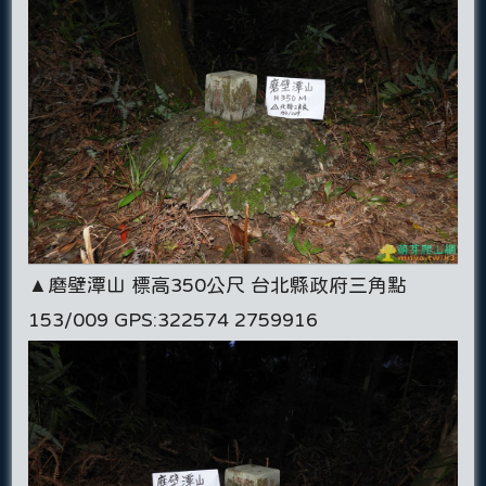
▲磨壁潭山 標高350公尺 台北縣政府三角點
153/009 GPS:322574 2759916