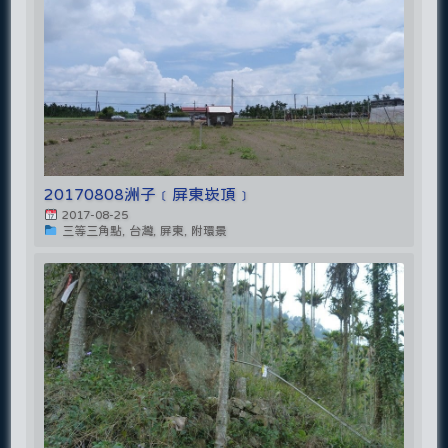
20170808洲子﹝屏東崁頂﹞
2017-08-25
三等三角點, 台灣, 屏東, 附環景