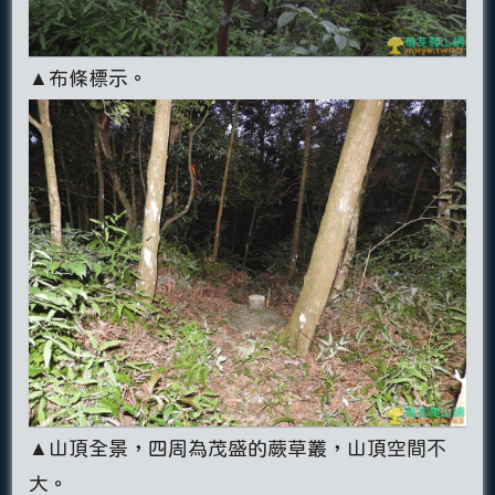
▲布條標示。
▲山頂全景，四周為茂盛的蕨草叢，山頂空間不
大。