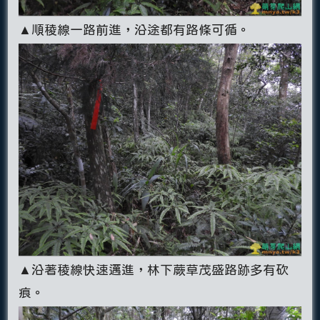
▲順稜線一路前進，沿途都有路條可循。
▲沿著稜線快速邁進，林下蕨草茂盛路跡多有砍
痕。