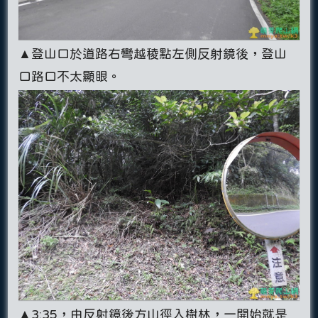
▲登山口於道路右彎越稜點左側反射鏡後，登山
口路口不太顯眼。
▲3:35，由反射鏡後方山徑入樹林，一開始就是