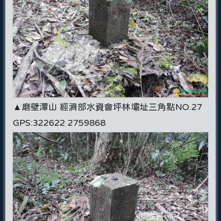
▲磨壁潭山 經濟部水資會坪林壩址三角點NO.27
GPS:322622 2759868