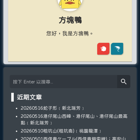
方塊鴨
您好，我是方塊鴨。
近期文章
20260516蛇子形﹝新北瑞芳﹞
20260516港仔尾山西峰、港仔尾山、港仔尾山最高
點﹝新北瑞芳﹞
20260510粗坑山(粗坑崙)﹝桃園龍潭﹞
20260501西信貴ケーブル(西信貴鋼索線)；高安山