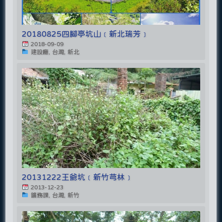
20180825四腳亭坑山﹝新北瑞芳﹞
2018-09-09
建設廳, 台灣, 新北
20131222王爺坑﹝新竹芎林﹞
2013-12-23
鑛務課, 台灣, 新竹