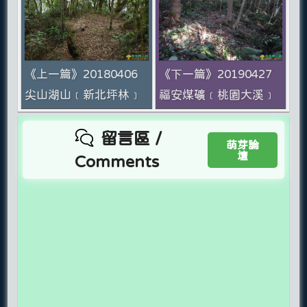
《上一篇》20180406
《下一篇》20190427
尖山湖山﹝新北坪林﹞
福安煤礦﹝桃園大溪﹞
留言區 /
萌芽論
壇
Comments