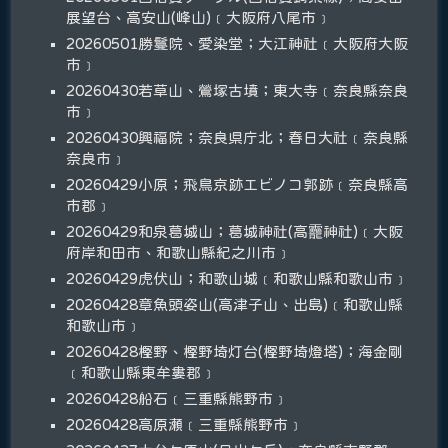
展望台、高安山(峰山)﹝大阪府八尾市﹞
20260501勝鬘院、愛染堂；大江神社﹝大阪府大阪
市﹞
20260430若草山、鶯塚古墳；東大寺﹝奈良縣奈良
市﹞
20260430興福院；奈良県庁北；春日大社﹝奈良縣
奈良市﹞
20260429小原；飛鳥京跡エビノコ郭跡﹝奈良縣高
市郡﹞
20260429和泉葛城山；葛城神社(高龗神社)﹝大阪
府岸和田市、和歌山縣紀之川市﹞
20260429虎伏山；和歌山城﹝和歌山縣和歌山市﹞
20260428章魚頭姿山(高津子山、出島)﹝和歌山縣
和歌山市﹞
20260428樫野、樫野埼灯台(樫野埼燈塔)；海金剛
﹝和歌山縣東牟婁郡﹞
20260428船石﹝三重縣熊野市﹞
20260428高原瀬﹝三重縣熊野市﹞