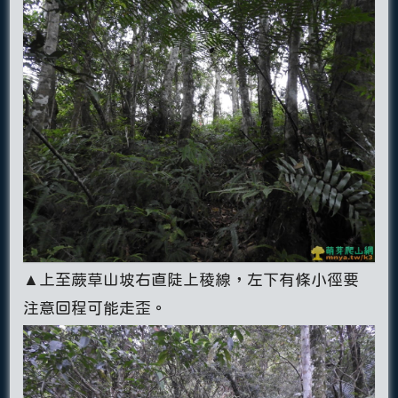
▲上至蕨草山坡右直陡上稜線，左下有條小徑要
注意回程可能走歪。