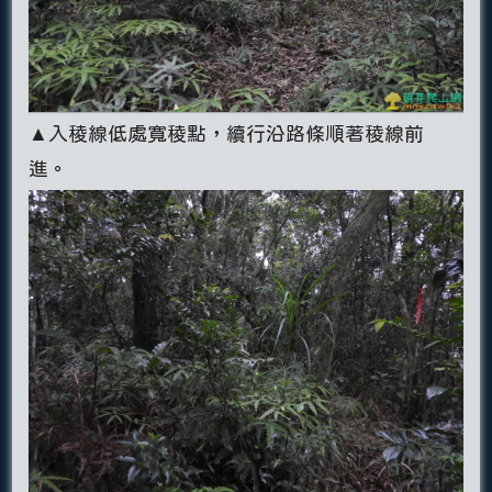
▲入稜線低處寬稜點，續行沿路條順著稜線前
進。