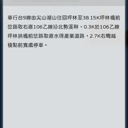
車行台9線由尖山湖山往回坪林至38.15K坪林橋前
岔路取右直106乙線沿北勢溪畔，0.3K於106乙線
坪林拱橋前岔路取直水得產業道路，2.7K右彎越
稜點前寬處停車。