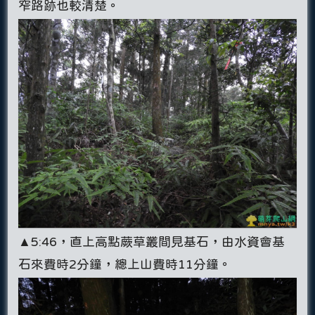
窄路跡也較清楚。
▲5:46，直上高點蕨草叢間見基石，由水資會基
石來費時2分鐘，總上山費時11分鐘。