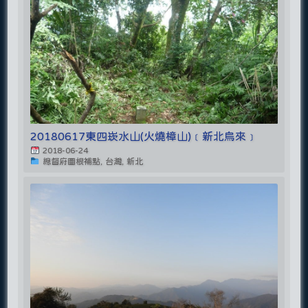
20180617東四崁水山(火燒樟山)﹝新北烏來﹞
2018-06-24
總督府圖根補點, 台灣, 新北