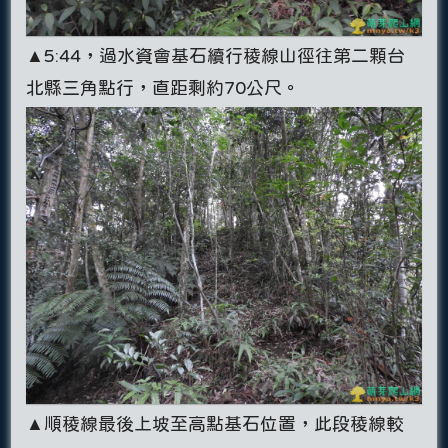
▲5:44，過水資會基石續行稜線山徑往第二顆台
北縣三角點行，直距剩約70公尺。
▲順稜線最後上坡至高點基石位置，此段稜線較