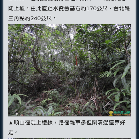
陡上坡，由此直距水資會基石約170公尺、台北縣
三角點約240公尺。
▲順山徑陡上稜線，路徑雜草多但剛清過還算好
走。