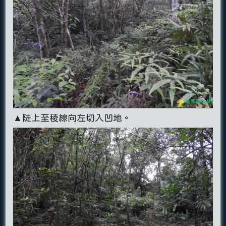
▲陡上至稜線向左切入凹地。