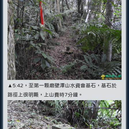
▲5:42，至第一顆磨壁潭山水資會基石，基石於
路徑上很明顯，上山費時7分鐘。