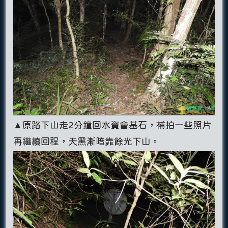
▲原路下山走2分鐘回水資會基石，補拍一些照片
再繼續回程，天黑漸暗靠餘光下山。