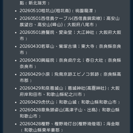
點﹝新北瑞芳﹞
20260510粗坑山(粗坑崙)﹝桃園龍潭﹞
20260501西信貴ケーブル(西信貴鋼索線)；高安山
展望台、高安山(峰山)﹝大阪府八尾市﹞
20260501勝鬘院、愛染堂；大江神社﹝大阪府大阪
市﹞
20260430若草山、鶯塚古墳；東大寺﹝奈良縣奈良
市﹞
20260430興福院；奈良県庁北；春日大社﹝奈良縣
奈良市﹞
20260429小原；飛鳥京跡エビノコ郭跡﹝奈良縣高
市郡﹞
20260429和泉葛城山；葛城神社(高龗神社)﹝大阪
府岸和田市、和歌山縣紀之川市﹞
20260429虎伏山；和歌山城﹝和歌山縣和歌山市﹞
20260428章魚頭姿山(高津子山、出島)﹝和歌山縣
和歌山市﹞
20260428樫野、樫野埼灯台(樫野埼燈塔)；海金剛
﹝和歌山縣東牟婁郡﹞