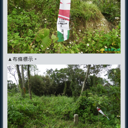
▲布條標示。