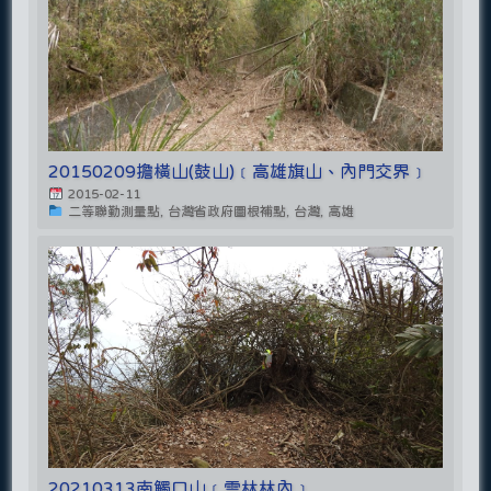
20150209擔橫山(鼓山)﹝高雄旗山、內門交界﹞
2015-02-11
二等聯勤測量點, 台灣省政府圖根補點, 台灣, 高雄
20210313南觸口山﹝雲林林內﹞