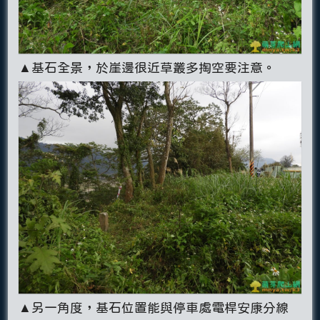
▲基石全景，於崖邊很近草叢多掏空要注意。
▲另一角度，基石位置能與停車處電桿安康分線