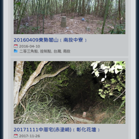
20160409東勢閣山﹝南投中寮﹞
2016-04-10
二等三角點, 控制點, 台灣, 南投
20171111中厝宅(赤塗崎)﹝彰化花壇﹞
2017-11-26