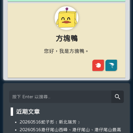
方塊鴨
您好，我是方塊鴨。
近期文章
20260516蛇子形﹝新北瑞芳﹞
20260516港仔尾山西峰、港仔尾山、港仔尾山最高