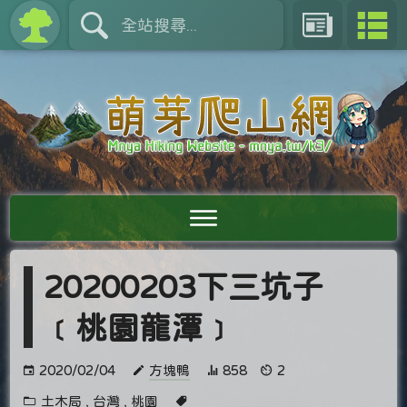
20200203下三坑子
﹝桃園龍潭﹞
2020/02/04
方塊鴨
858
2
土木局
,
台灣
,
桃園