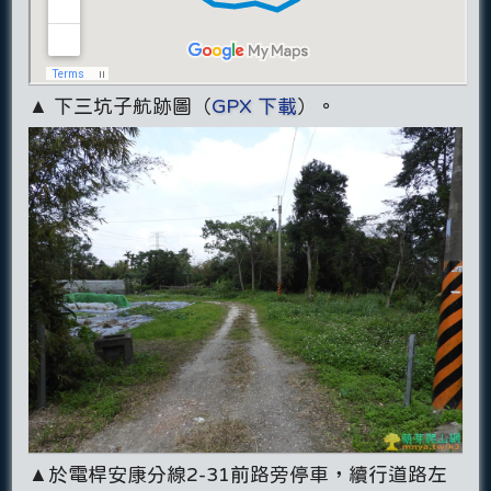
▲ 下三坑子航跡圖（
GPX 下載
）。
▲於電桿安康分線2-31前路旁停車，續行道路左