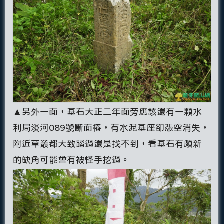
▲另外一面，基石大正二年面旁應該還有一顆水
利局淡河089號斷面樁，有水泥基座卻憑空消失，
附近草叢都大致踏過還是找不到，看基石有頗新
的缺角可能曾有被怪手挖過。