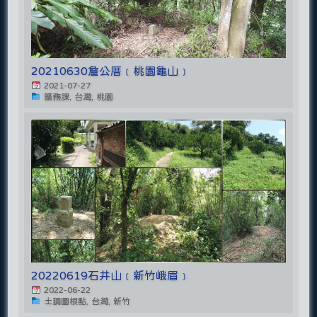
20210630詹公厝﹝桃園龜山﹞
2021-07-27
鑛務課, 台灣, 桃園
20220619石井山﹝新竹峨眉﹞
2022-06-22
土調圖根點, 台灣, 新竹