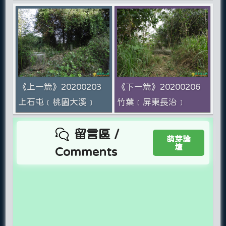
《上一篇》20200203
《下一篇》20200206
上石屯﹝桃園大溪﹞
竹葉﹝屏東長治﹞
留言區 /
萌芽論
壇
Comments