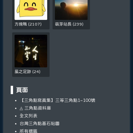
方塊鴨
(
2107
)
萌芽站長
(
239
)
風之足跡
(
24
)
頁面
【三角點寫真集】三等三角點1~100號
◬ 三角點資料庫
全文列表
台灣三角點基石貼圖
所有標籤