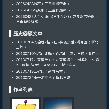
20260428船石﹝三重縣熊野市﹞
20260428高原瀬﹝三重縣熊野市﹞
20260427大台ケ原山(日出ケ岳)﹝奈良縣吉野郡、
三重縣多氣郡﹞
歷史回顧文章
20100704天德巷~拉卡山~東滿步道~滿月圓﹝新北
三峽﹞
20100710竹坑山北峰、竹坑山﹝新北三峽、新店﹞
20100717九寮溪步道、九寮溪瀑布、崙埤池、中嶺
池~礦場路O形﹝宜蘭大同、新北烏來﹞
20100718二確山﹝新竹芎林﹞
20100724第一涼亭格﹝新北三峽﹞
作者列表