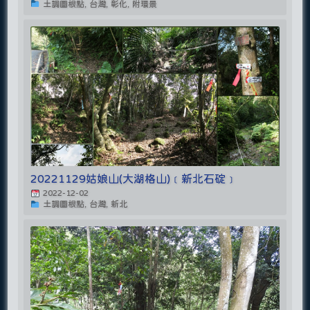
土調圖根點, 台灣, 彰化, 附環景
20221129姑娘山(大湖格山)﹝新北石碇﹞
2022-12-02
土調圖根點, 台灣, 新北