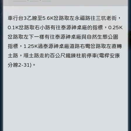
車行台3乙線至5.6K岔路取左永福路往三坑老街，
0.1K岔路取右小路有往泰源神桌廠的指標，0.25K
岔路取左下一樣有往泰源神桌廠與自然生態公園
指標，1.25K過泰源神桌廠道路右彎岔路取左直轉
土路，順土路走約百公尺鐵鍊柱前停車(電桿安康
分線2-31)。