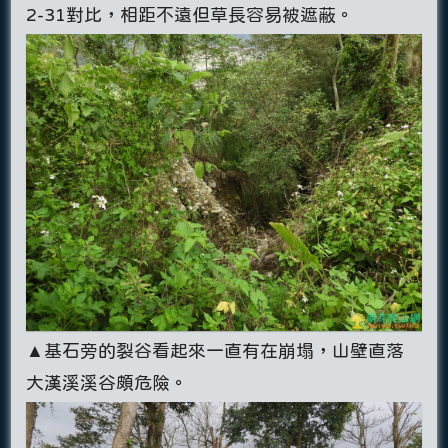
2-31對比，相距不遠但草長容易被遮蔽。
▲基石旁的裂谷看起來一直有在崩塌，山壁直落
大漢溪溪谷頗危險。