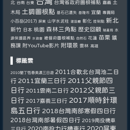
台灣
台灣省政府圖根補點
土
北
嘉義
台南
台東
土調圖根點
木局
宜蘭
基石已遺失
專賣局
基隆市
新北
彰化
小百岳(2017)
山字水泥柱
屏東
控制點
建設廳
森林三角點
新竹
歷史回顧
桃園
日本
水
殖產局
苗栗
鑛
總督府圖根補點
花蓮
源保護區界
自然石
水資會
附環景
務課
附YouTube影片
雲林
高雄
標籤雲
2011合歡北台灣池二日
2010墾丁恆春美濃三日遊
2011父親節四
2011宜蘭三日行
行
日行
2012父親節三
2011雲南二日行
2017順時針環
日行
2017嘉義三日行
島五日行
2018台灣南部寒假四日行
2018台灣南部暑假四日行
2019南投機車
2020屏東
2020南投力行機車行
三日行