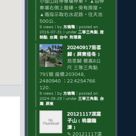
小雪山莊停車場停車。 ▲由停
車場右側上階梯，旁有房屋。
▲循指示取右水泥路，往天池
500公...
9 views
｜
by
方塊鴨
｜
posted on
2016-07-31
｜
under
二等三角點
,
控
制點
,
台灣
,
台中
,
附環景
20240917茄苳
腳﹝屏東佳冬﹞
茄苳腳 標高8公
尺 三等三角點
791號 座標:203048,
2480940 ；22.4254766
120...
9 views
｜
by
方塊鴨
｜
posted on
2024-09-29
｜
under
三等三角點
,
台
灣
,
屏東
20121117深窩
子山﹝桃園龍
潭﹞
✎ 20121117深