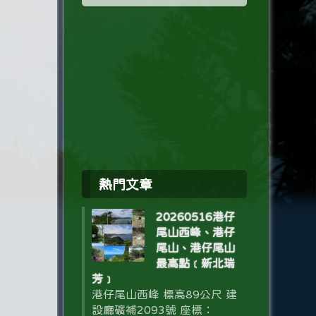
熱門文章
20260516港仔
尾山西峰、港仔
尾山、港仔尾山
最高點﹝新北瑞
芳﹞
港仔尾山西峰 標高89公尺 建
設廳礦補2093號 座標：