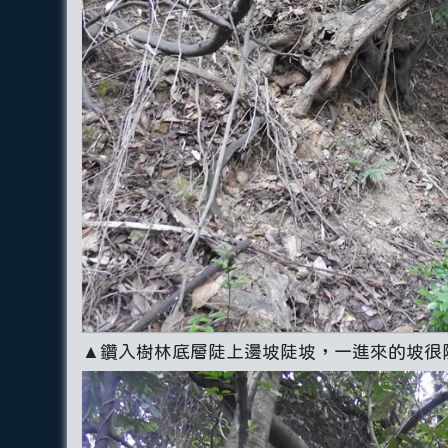
▲鑽入樹林底層陡上邊坡陡坡，一進來的坡很