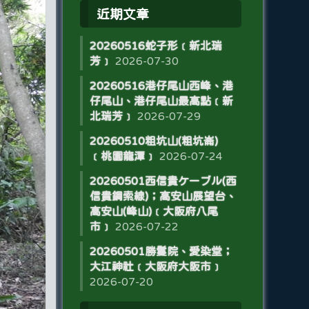
近期文章
20260516蛇子形﹝新北瑞
芳﹞
2026-07-30
20260516港仔尾山西峰、港
仔尾山、港仔尾山最高點﹝新
北瑞芳﹞
2026-07-29
20260510粗坑山(粗坑崙)
﹝桃園龍潭﹞
2026-07-24
20260501西信貴ケーブル(西
信貴鋼索線)；高安山展望台、
高安山(峰山)﹝大阪府八尾
市﹞
2026-07-22
20260501勝鬘院、愛染堂；
大江神社﹝大阪府大阪市﹞
2026-07-20