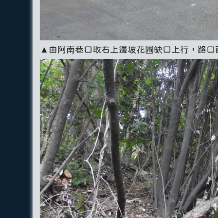
▲由阿南巷口取右上邊坡花圃缺口上行，路口