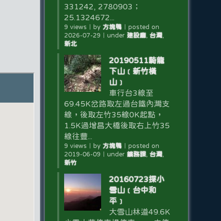
331242, 2780903；
25.1324672...
9 views
｜
by
方塊鴨
｜
posted on
2026-07-29
｜
under
建設廳
,
台灣
,
新北
20190511騎龍
下山﹝新竹橫
山﹞
車行台3線至
69.45K岔路取左過台鐵內灣支
線，後取左竹35線0K起點，
1.5K過增昌大橋後取右上竹35
線往豐...
9 views
｜
by
方塊鴨
｜
posted on
2019-06-09
｜
under
鑛務課
,
台灣
,
新竹
20160723探小
雪山﹝台中和
平﹞
大雪山林道49.6K