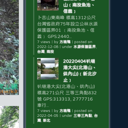
山﹝南投魚池、
信義﹞
卜吉山東南峰 標高1312公尺
台灣省政府75年設立公林水源
保護區界01 ﹝南投魚池、信
義﹞ GPS:2440...
7 views
｜
by
方塊鴨
｜
posted on
2022-12-08
｜
under
水源保護區界
,
台灣
,
南投
20220404叭嗹
港大尖(北港山、
烘內山)﹝新北汐
止﹞
叭嗹港大尖(北港山、烘內山)
標高271公尺 三等三角點832
號 GPS:313313, 2777716
車行...
7 views
｜
by
方塊鴨
｜
posted on
2022-04-05
｜
under
三等三角點
,
台
灣
,
新北