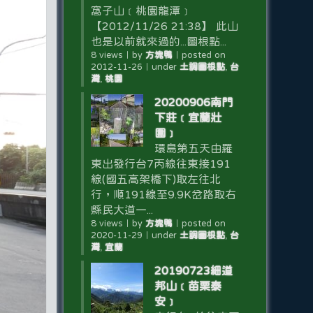
窩子山﹝桃園龍潭﹞
【2012/11/26 21:38】 此山
也是以前就來過的...圖根點...
8 views
｜
by
方塊鴨
｜
posted on
2012-11-26
｜
under
土調圖根點
,
台
灣
,
桃園
20200906南門
下莊﹝宜蘭壯
圍﹞
環島第五天由羅
東出發行台7丙線往東接191
線(國五高架橋下)取左往北
行，順191線至9.9K岔路取右
縣民大道一...
8 views
｜
by
方塊鴨
｜
posted on
2020-11-29
｜
under
土調圖根點
,
台
灣
,
宜蘭
20190723細道
邦山﹝苗栗泰
安﹞