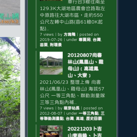
車行台3線往南至
129.3K大湖地區農會岔路取左
中原路往大湖市區，走約550
公尺左轉中山路(苗61線0K起
點)...
7 views
｜
by
方塊鴨
｜
posted on
2019-07-26
｜
under
專賣局
,
台灣
,
苗栗
,
附環景
20120807尚書
林山(鳳凰山、雞
母山)﹝高雄鳳
山、大寮﹞
2021/06/23 整理上傳 尚書
林山(鳳凰山、雞母山) 海拔57
公尺 一等三角點、聯勤測量隊
三等三角點內補...
7 views
｜
by
萌芽站長
｜
posted on
2012-08-07
｜
under
一等三角點
,
三
等聯勤測量點
,
台灣
,
高雄
,
歷史回顧
20221203卜吉
山東南峰、卜吉