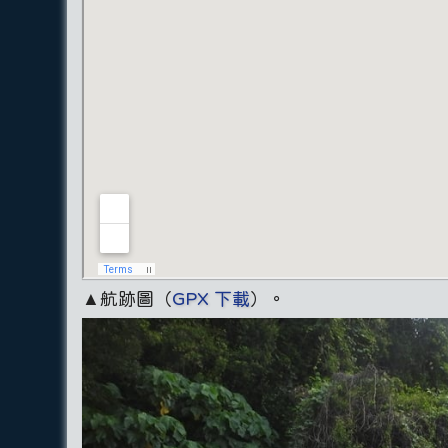
▲航跡圖（
GPX 下載
）。