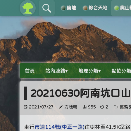
論壇
綜合天地
爬山
關於
導覽
首頁
站內連結▾
地理分類▾
點位分類
20210630阿南坑
2021/07/27
方塊鴨
955
2
鑛務
車行
市道114號(中正一路)
往樹林至41.5K