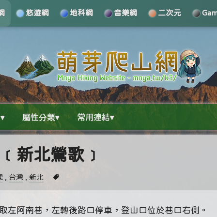
網
悠遊網
地科網
音樂網
二次元
Ga
▾
屬性分類▾
常用連結▾
口山﹝新北鶯歌﹞
課
,
台灣
,
新北
岔路取左阿南巷，左轉後路口停車，登山口位於巷口右側。