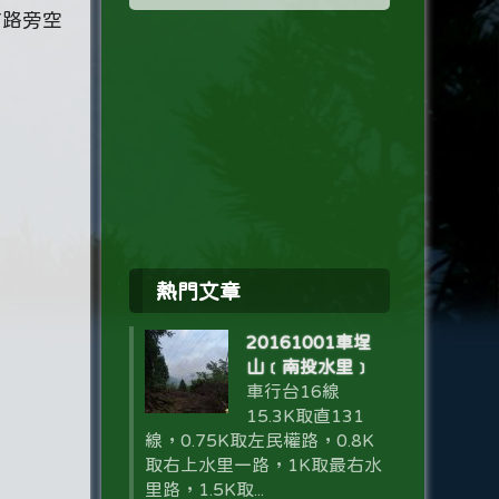
前路旁空
熱門文章
20161001車埕
山﹝南投水里﹞
車行台16線
15.3K取直131
線，0.75K取左民權路，0.8K
取右上水里一路，1K取最右水
里路，1.5K取...