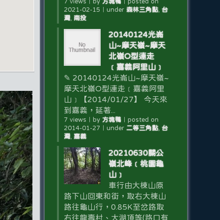
7 views
｜
by
方塊鴨
｜
posted on
2021-02-15
｜
under
森林三角點
,
台
灣
,
南投
20140124光崙
山~摩天嶺~摩天
北嶺O型連走
﹝嘉義阿里山﹞
✎ 20140124光崙山~摩天嶺~
摩天北嶺O型連走﹝嘉義阿里
山﹞【2014/01/27】 今天來
到嘉義，延著...
7 views
｜
by
方塊鴨
｜
posted on
2014-01-27
｜
under
二等三角點
,
台
灣
,
嘉義
20210630關公
嶺北峰﹝桃園龜
山﹞
車行由大棟山原
路下山回東和街，取右大棟山
路往龜山行，0.85K至岔路取
右往龍壽村、大湖頂等(路口有