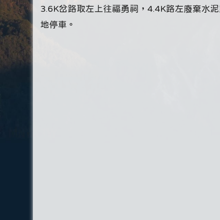
3.6K岔路取左上往福勇祠，4.4K路左廢棄水
地停車。