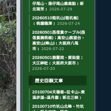
仔尾山、港仔尾山最高點﹝新
北瑞芳﹞
2026-07-29
20260510粗坑山(粗坑崙)
﹝桃園龍潭﹞
2026-07-24
20260501西信貴ケーブル(西
信貴鋼索線)；高安山展望台、
高安山(峰山)﹝大阪府八尾
市﹞
2026-07-22
20260501勝鬘院、愛染堂；
大江神社﹝大阪府大阪市﹞
2026-07-20
歷史回顧文章
20100704天德巷~拉卡山~東
滿步道~滿月圓﹝新北三峽﹞
20100710竹坑山北峰、竹坑