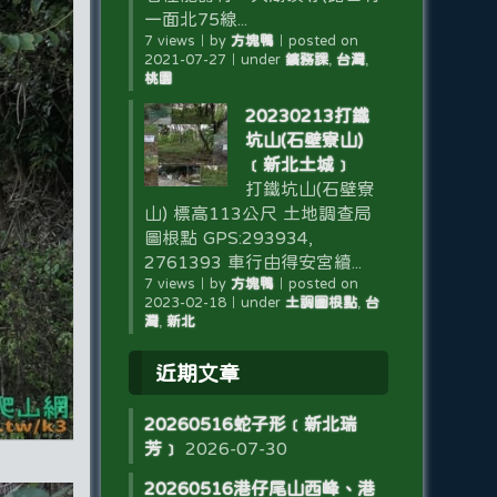
一面北75線...
7 views
｜
by
方塊鴨
｜
posted on
2021-07-27
｜
under
鑛務課
,
台灣
,
桃園
20230213打鐵
坑山(石壁寮山)
﹝新北土城﹞
打鐵坑山(石壁寮
山) 標高113公尺 土地調查局
圖根點 GPS:293934,
2761393 車行由得安宮續...
7 views
｜
by
方塊鴨
｜
posted on
2023-02-18
｜
under
土調圖根點
,
台
灣
,
新北
近期文章
20260516蛇子形﹝新北瑞
芳﹞
2026-07-30
20260516港仔尾山西峰、港