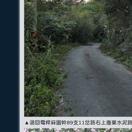
▲退回電桿麻園幹89支11岔路右上廢棄水泥路