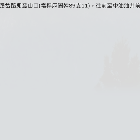
泥路岔路即登山口(電桿麻園幹89支11)，往前至中油油井