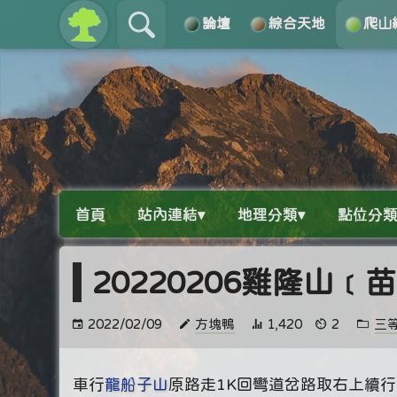
論壇
綜合天地
爬山
關於
導覽
首頁
站內連結▾
地理分類▾
點位分類
20220206雞隆山
2022/02/09
方塊鴨
1,420
2
三
車行
龍船子山
原路走1K回彎道岔路取右上續行【