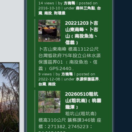
14 views
｜
by
方塊鴨
｜
posted on
2016-10-10
｜
under
森林三角點
,
台
灣
,
南投
,
附環景
20221203卜吉
山東南峰、卜吉
山﹝南投魚池、
信義﹞
卜吉山東南峰 標高1312公尺
台灣省政府75年設立公林水源
保護區界01 ﹝南投魚池、信
義﹞ GPS:2440...
9 views
｜
by
方塊鴨
｜
posted on
2022-12-08
｜
under
水源保護區界
,
台灣
,
南投
20260510粗坑
山(粗坑崙)﹝桃園
龍潭﹞
粗坑山(粗坑崙)
標高310公尺 鑛務課346號 座
標：271382, 2745223；