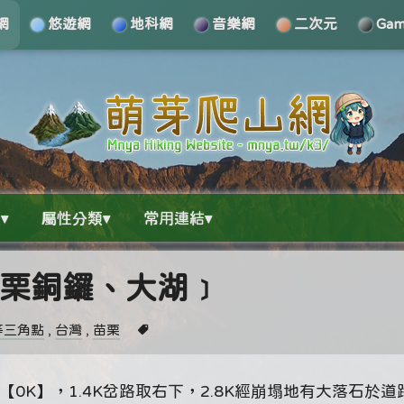
網
悠遊網
地科網
音樂網
二次元
Ga
▾
屬性分類▾
常用連結▾
﹝苗栗銅鑼、大湖﹞
等三角點
,
台灣
,
苗栗
0K】，1.4K岔路取右下，2.8K經崩塌地有大落石於道