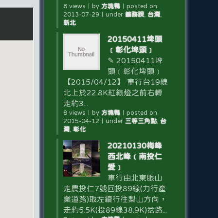
8 views
｜
by
方塊鴨
｜
posted on
2013-07-29
｜
under
鑛務課
,
台灣
,
新北
20150411埤頭
﹝彰化埤頭﹞
✎ 20150411埤
頭﹝彰化埤頭﹞
【2015/04/12】 車行台19線
北上於22.8K紅綠燈之前右轉
走約3...
8 views
｜
by
方塊鴨
｜
posted on
2015-04-12
｜
under
三等三角點
,
台
灣
,
彰化
20210130梅峰
西北峰﹝南投仁
愛﹞
車行由北東眼山
走農投仁7號回投89線(力行產
業道路)取左續行往梨山方向，
走約5.5K(投89線38.9K)岔路...