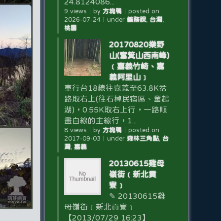
24.8124086...
9 views
｜
by
方塊鴨
｜
posted on
2026-07-24
｜
under
鑛務課
,
台灣
,
桃園
20170820樂野
山(奮箕山西南峰)
﹝嘉義竹崎、嘉
義阿里山﹞
車行台18線往嘉義至63.8K岔
路取右上(往石棹民宿區、奮起
湖)，0.55K取右上行，一路順
畫白線的主線行，1...
8 views
｜
by
方塊鴨
｜
posted on
2017-09-03
｜
under
森林三角點
,
台
灣
,
嘉義
20130615雞母
嶺街﹝新北貢
寮﹞
✎ 20130615雞
母嶺街﹝新北貢寮﹞
【2013/07/29 16:23】