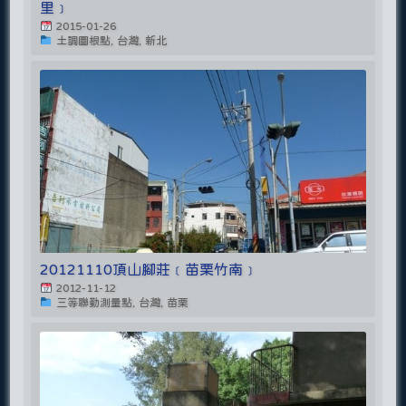
里﹞
2015-01-26
土調圖根點, 台灣, 新北
20121110頂山腳莊﹝苗栗竹南﹞
2012-11-12
三等聯勤測量點, 台灣, 苗栗