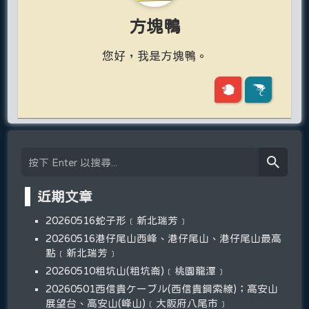
方塊鴨
您好，我是方塊鴨。
近期文章
20260516蛇子形﹝新北瑞芳﹞
20260516港仔尾山西峰、港仔尾山、港仔尾山最高
點﹝新北瑞芳﹞
20260510粗坑山(粗坑崙)﹝桃園龍潭﹞
20260501西信貴ケーブル(西信貴鋼索線)；高安山
展望台、高安山(峰山)﹝大阪府八尾市﹞