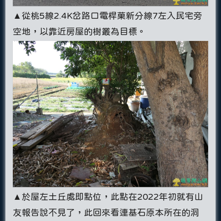
▲從桃5線2.4K岔路口電桿菓新分線7左入民宅旁
空地，以靠近房屋的樹叢為目標。
▲於屋左土丘處即點位，此點在2022年初就有山
友報告說不見了，此回來看連基石原本所在的洞