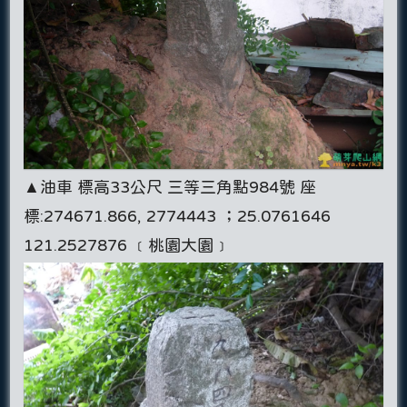
▲油車 標高33公尺 三等三角點984號 座
標:274671.866, 2774443 ；25.0761646
121.2527876 ﹝桃園大園﹞