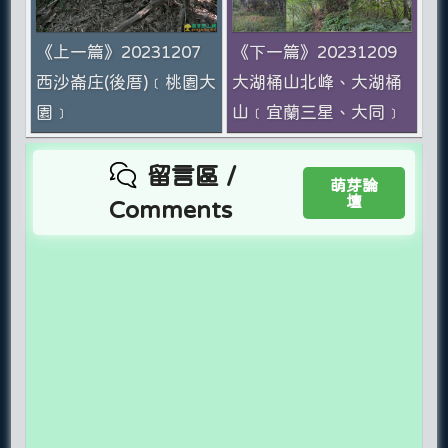
《上一篇》20231207
《下一篇》20231209
西沙崙庄(後厝)﹝桃園大
大湖桶山北峰、大湖桶
園﹞
山﹝宜蘭三星、大同﹞
留言區 /
萌芽論
壇
Comments