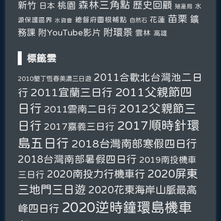
森林三角點
新竹
歷史回顧
桃園
日本
水
殖產局
苗栗
鑛
總督府圖根補點
花蓮
源保護區界
自然石
水資會
附環景
務課
附YouTube影片
雲林
高雄
標籤雲
2011合歡北台灣池二日
2010墾丁恆春美濃三日遊
2011父親節四
2011宜蘭三日行
行
日行
2012父親節三
2011雲南二日行
2017順時針環
日行
2017嘉義三日行
島五日行
2018台灣南部寒假四日行
2018台灣南部暑假四日行
2019南投機車
2020屏東
2020南投力行機車行
三日行
三地門三日遊
2020花東海岸山脈最高
2020逆時鐘環島機車
峰四日行