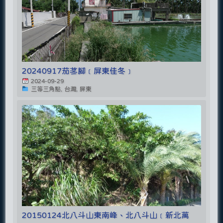
20240917茄苳腳﹝屏東佳冬﹞
2024-09-29
三等三角點, 台灣, 屏東
20150124北八斗山東南峰、北八斗山﹝新北萬