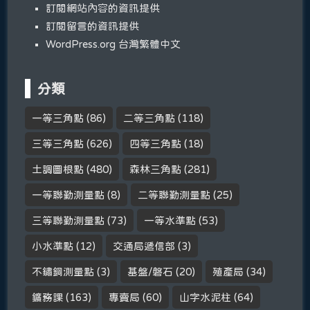
訂閱網站內容的資訊提供
訂閱留言的資訊提供
WordPress.org 台灣繁體中文
分類
一等三角點
(86)
二等三角點
(118)
三等三角點
(626)
四等三角點
(18)
土調圖根點
(480)
森林三角點
(281)
一等聯勤測量點
(8)
二等聯勤測量點
(25)
三等聯勤測量點
(73)
一等水準點
(53)
小水準點
(12)
交通局遞信部
(3)
不鏽鋼測量點
(3)
基盤/磐石
(20)
殖產局
(34)
鑛務課
(163)
專賣局
(60)
山字水泥柱
(64)