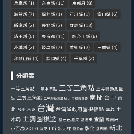
兵庫縣
(1)
奈良縣
(11)
京都府
(8)
滋賀縣
(7)
福井縣
(1)
石川縣
(1)
富山縣
(6)
新潟縣
(2)
長野縣
(2)
群馬縣
(13)
埼玉縣
(5)
東京都
(11)
神奈川縣
(6)
茨城縣
(2)
岐阜縣
(7)
愛知縣
(2)
三重縣
(4)
和歌山縣
(4)
靜岡縣
(4)
千葉縣
(2)
分類雲
三等三角點
一等三角點
三等聯勤測量
一等水準點
南投
台中
二等三角點
台
點
二等聯勤測量點
北市都市計畫
台灣
台灣省政府圖根補點
土
北
嘉義
台南
台東
土調圖根點
木局
宜蘭
基石已遺失
專賣局
基隆市
新北
彰化
小百岳(2017)
山字水泥柱
屏東
控制點
建設廳