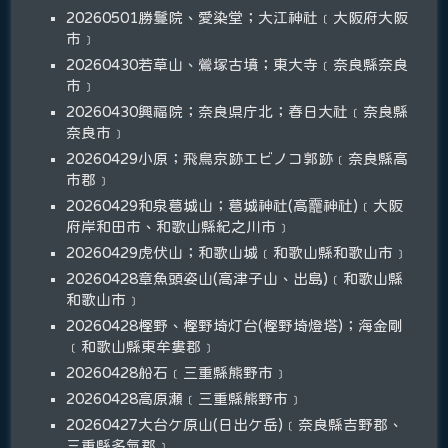
20260501勝鬘院、愛染堂；大江神社﹝大阪府大阪
市﹞
20260430若草山、鶯塚古墳；東大寺﹝奈良縣奈良
市﹞
20260430興福院；奈良県庁北；春日大社﹝奈良縣
奈良市﹞
20260429小原；飛鳥京跡エビノコ郭跡﹝奈良縣高
市郡﹞
20260429和泉葛城山；葛城神社(高龗神社)﹝大阪
府岸和田市、和歌山縣紀之川市﹞
20260429虎伏山；和歌山城﹝和歌山縣和歌山市﹞
20260428章魚頭姿山(高津子山、出島)﹝和歌山縣
和歌山市﹞
20260428樫野、樫野埼灯台(樫野埼燈塔)；海金剛
﹝和歌山縣東牟婁郡﹞
20260428船石﹝三重縣熊野市﹞
20260428高原瀬﹝三重縣熊野市﹞
20260427大台ケ原山(日出ケ岳)﹝奈良縣吉野郡、
三重縣多氣郡﹞