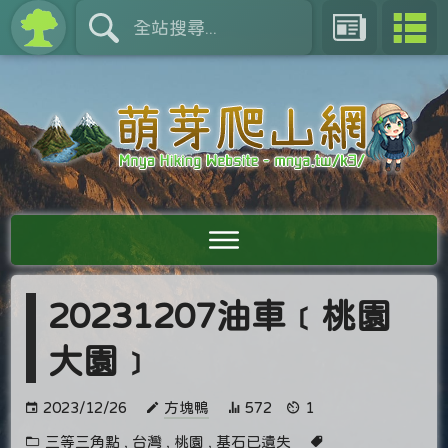
20231207油車﹝桃園
大園﹞
2023/12/26
方塊鴨
572
1
三等三角點
,
台灣
,
桃園
,
基石已遺失