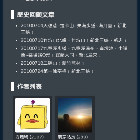
歷史回顧文章
20100704天德巷~拉卡山~東滿步道~滿月圓﹝新北
三峽﹞
20100710竹坑山北峰、竹坑山﹝新北三峽、新店﹞
20100717九寮溪步道、九寮溪瀑布、崙埤池、中嶺
池~礦場路O形﹝宜蘭大同、新北烏來﹞
20100718二確山﹝新竹芎林﹞
20100724第一涼亭格﹝新北三峽﹞
作者列表
方塊鴨
(
2107
)
萌芽站長
(
239
)