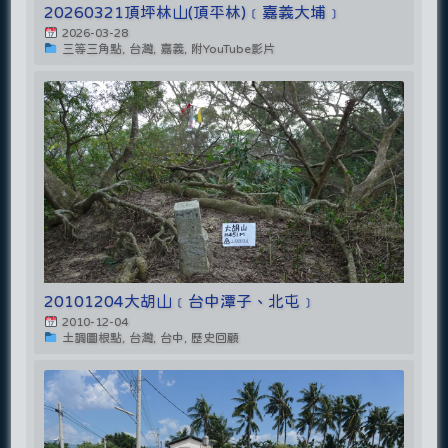
20260321頂坪林山(頂平林)﹝嘉義大埔﹞
2026-03-28
三等三角點, 台灣, 嘉義, 附YouTube影片
20101204大胡山﹝台中潭子、北屯﹞
2010-12-04
土調圖根點, 台灣, 台中, 歷史回顧