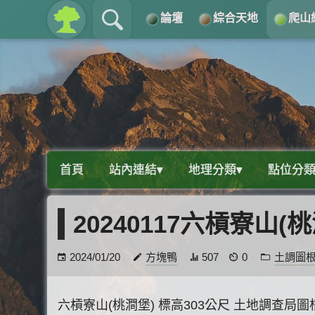
論壇
綜合天地
爬山
關於
導覽
首頁
站內連結▾
地理分類▾
點位分類
20240117六槓寮山
2024/01/20
方塊鴨
507
0
土調圖
六槓寮山(桃澗堡) 標高303公尺 土地調查局圖根點 座標:2