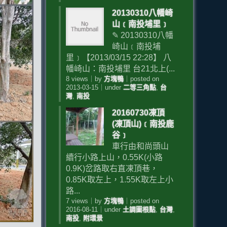
20130310八幡崎
山﹝南投埔里﹞
✎ 20130310八幡
崎山﹝南投埔
里﹞【2013/03/15 22:28】 八
幡崎山：南投埔里 台21北上(...
8 views
｜
by
方塊鴨
｜
posted on
2013-03-15
｜
under
二等三角點
,
台
灣
,
南投
20160730凍頂
(凍頂山)﹝南投鹿
谷﹞
車行由和尚頭山
續行小路上山，0.55K(小路
0.9K)岔路取右直凍頂巷，
0.85K取左上，1.55K取左上小
路...
7 views
｜
by
方塊鴨
｜
posted on
2016-08-11
｜
under
土調圖根點
,
台灣
,
南投
,
附環景