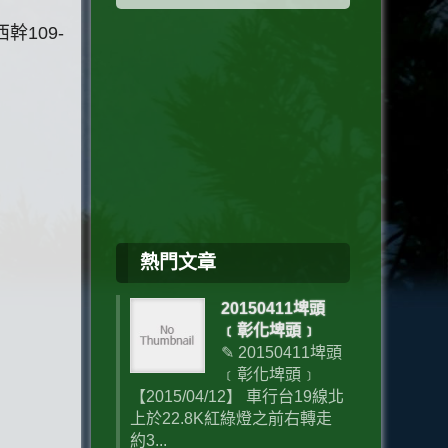
幹109-
熱門文章
20150411埤頭
﹝彰化埤頭﹞
✎ 20150411埤頭
﹝彰化埤頭﹞
【2015/04/12】 車行台19線北
上於22.8K紅綠燈之前右轉走
約3...