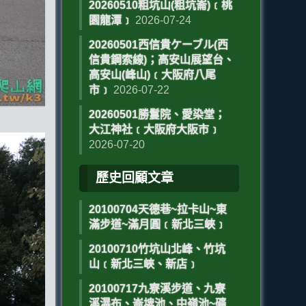
20260510粗坑山(粗坑崙)﹝桃
園龍潭﹞
2026-07-24
20260501西信貴ケーブル(西
信貴鋼索線)；高安山展望台、
高安山(峰山)﹝大阪府八尾
市﹞
2026-07-22
20260501勝鬘院、愛染堂；
大江神社﹝大阪府大阪市﹞
2026-07-20
歷史回顧文章
20100704天德巷~拉卡山~東
滿步道~滿月圓﹝新北三峽﹞
20100710竹坑山北峰、竹坑
山﹝新北三峽、新店﹞
20100717九寮溪步道、九寮
溪瀑布、崙埤池、中嶺池~礦