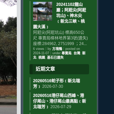
20241102龍山
巖；阿屘尖(阿屘
坑山)、神木尖
﹝新北三峽、桃
園大溪﹞
阿屘尖(阿屘坑山) 標高650公
尺 專賣局樟林地界第3號(遺失)
座標:284962, 2751999 ；24...
6 views
｜
by
方塊鴨
｜
posted on
2024-11-07
｜
under
專賣局
,
台灣
,
新
北
,
桃園
,
基石已遺失
近期文章
20260516蛇子形﹝新北瑞
芳﹞
2026-07-30
20260516港仔尾山西峰、港
仔尾山、港仔尾山最高點﹝新
北瑞芳﹞
2026-07-29