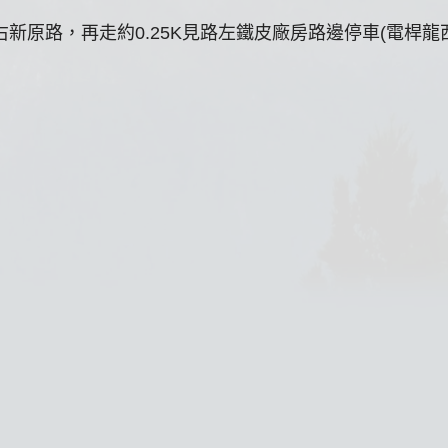
右新原路，再走約0.25K見路左鐵皮廠房路邊停車(電桿龍西