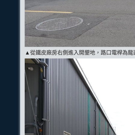
▲從鐵皮廠房右側進入開墾地，路口電桿為龍西幹