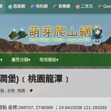
網
悠遊網
地科網
音樂網
二次元
Ga
▾
屬性分類▾
常用連結▾
(桃澗堡)﹝桃園龍潭﹞
根點
,
台灣
,
桃園
68707, 2748389 ；24.8410236 121.193292