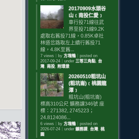
20170909水頭谷
山﹝南投仁愛﹞
車行投71線往武
界至投71線9.2K
處取右舊投71線，0.85K卓社
林道岔路取左上續行舊投71
線，4.8K至舊...
7 views
｜
by
方塊鴨
｜
posted on
2017-09-24
｜
under
三等三角點
,
台
灣
,
南投
,
附環景
20260510粗坑山
(粗坑崙)﹝桃園龍
潭﹞
粗坑山(粗坑崙)
標高310公尺 鑛務課346號 座
標：271382, 2745223；
24.8124086...
6 views
｜
by
方塊鴨
｜
posted on
2026-07-24
｜
under
鑛務課
,
台灣
,
桃
園