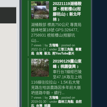
20221119湖桶鞍
部、梳粧樓山(柑
腳坑山)﹝新北坪
林﹞
湖桶鞍部 標高750公尺 專賣局
造林地第18號 GPS:326477,
2758931 梳粧樓山(柑腳坑
山)...
7 views
｜
by
方塊鴨
｜
posted on
2022-11-27
｜
under
三等三角點
,
專賣
局
,
台灣
,
新北
,
附YouTube影片
20190129鷹山東
峰﹝桃園復興﹞
車行台7線經巴陵
至47.1K取左上桃
116線往拉拉山，1.5K右大彎
見路左哈該農路因多年前大崩
坍道路中斷，續行...
7 views
｜
by
方塊鴨
｜
posted on
2019-01-30
｜
under
森林三角點
,
自然
石
,
台灣
,
桃園