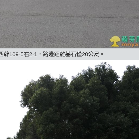
109-5右2-1，路邊距離基石僅20公尺。