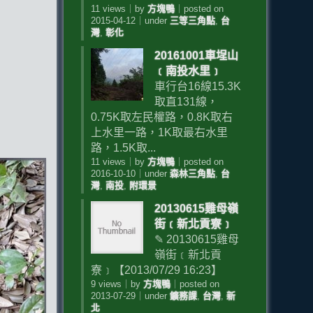
11 views
｜
by
方塊鴨
｜
posted on
2015-04-12
｜
under
三等三角點
,
台
灣
,
彰化
20161001車埕山
﹝南投水里﹞
車行台16線15.3K
取直131線，
0.75K取左民權路，0.8K取右
上水里一路，1K取最右水里
路，1.5K取...
11 views
｜
by
方塊鴨
｜
posted on
2016-10-10
｜
under
森林三角點
,
台
灣
,
南投
,
附環景
20130615雞母嶺
街﹝新北貢寮﹞
✎ 20130615雞母
嶺街﹝新北貢
寮﹞【2013/07/29 16:23】
9 views
｜
by
方塊鴨
｜
posted on
2013-07-29
｜
under
鑛務課
,
台灣
,
新
北