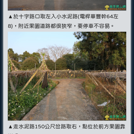
▲於十字路口取左入小水泥路(電桿華豐幹64左
8)，附近果園道路都很狹窄，要停車不容易。
▲走水泥路150公尺岔路取右，點位於前方果園靠