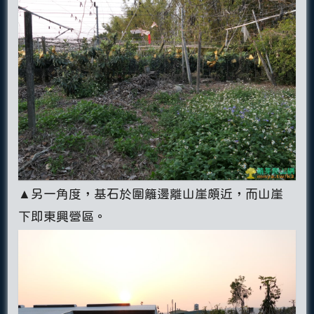
▲另一角度，基石於圍籬邊離山崖頗近，而山崖
下即東興營區。