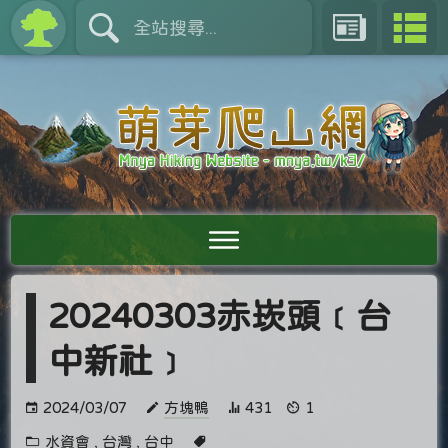
20240303赤崁頭﹝台
中新社﹞
2024/03/07
方塊鴨
431
1
水資會
,
台灣
,
台中