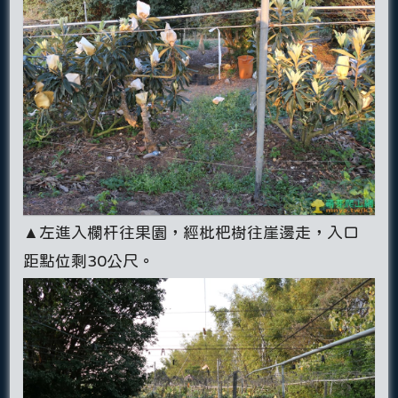
▲左進入欄杆往果園，經枇杷樹往崖邊走，入口
距點位剩30公尺。