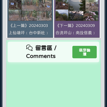
《上一篇》20240303
《下一篇》20240309
上仙塘坪﹝台中新社﹞
合流坪山﹝南投信義﹞
留言區 /
萌芽論
壇
Comments