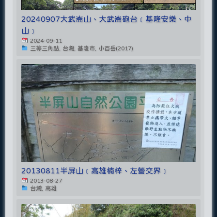
20240907大武崙山、大武崙砲台﹝基隆安樂、中
山﹞
2024-09-11
三等三角點, 台灣, 基隆市, 小百岳(2017)
20130811半屏山﹝高雄楠梓、左營交界﹞
2013-08-27
台灣, 高雄