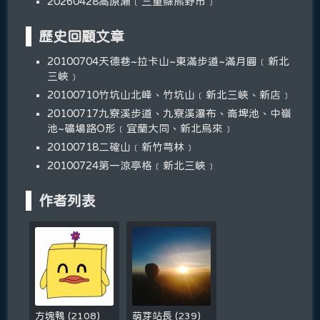
20260428高原瀬﹝三重縣熊野市﹞
歷史回顧文章
20100704天德巷~拉卡山~東滿步道~滿月圓﹝新北
三峽﹞
20100710竹坑山北峰、竹坑山﹝新北三峽、新店﹞
20100717九寮溪步道、九寮溪瀑布、崙埤池、中嶺
池~礦場路O形﹝宜蘭大同、新北烏來﹞
20100718二確山﹝新竹芎林﹞
20100724第一涼亭格﹝新北三峽﹞
作者列表
方塊鴨
(
2108
)
萌芽站長
(
239
)