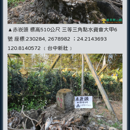
▲赤崁頭 標高510公尺 三等三角點水資會大甲6
號 座標:230284, 2678982 ；24.2143693
120.8140572 ﹝台中新社﹞