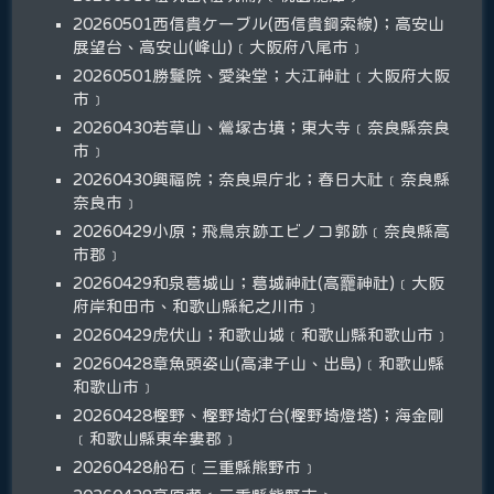
20260501西信貴ケーブル(西信貴鋼索線)；高安山
展望台、高安山(峰山)﹝大阪府八尾市﹞
20260501勝鬘院、愛染堂；大江神社﹝大阪府大阪
市﹞
20260430若草山、鶯塚古墳；東大寺﹝奈良縣奈良
市﹞
20260430興福院；奈良県庁北；春日大社﹝奈良縣
奈良市﹞
20260429小原；飛鳥京跡エビノコ郭跡﹝奈良縣高
市郡﹞
20260429和泉葛城山；葛城神社(高龗神社)﹝大阪
府岸和田市、和歌山縣紀之川市﹞
20260429虎伏山；和歌山城﹝和歌山縣和歌山市﹞
20260428章魚頭姿山(高津子山、出島)﹝和歌山縣
和歌山市﹞
20260428樫野、樫野埼灯台(樫野埼燈塔)；海金剛
﹝和歌山縣東牟婁郡﹞
20260428船石﹝三重縣熊野市﹞