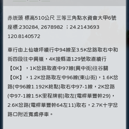
赤崁頭 標高510公尺 三等三角點水資會大甲6號
座標:230284, 2678982 ；24.2143693
120.8140572
車行由上仙塘坪續行中94線至3.5K岔路取右中和
街四段往中興嶺，4K接縣道129號取直續行
【0K】，1K岔路取直中97線(興中街)往谷關
【0K】，1.2K岔路取左中96線(東山街)，1.6K岔
路(中96線1.192K終點)取右中97-1線，2K岔路
(中97-1線1.5K里程牌前)取左(電桿華豐幹29)，
2.6K岔路(電桿華豐幹64左11)取右，2.7K十字岔
路口附近寬處停車。