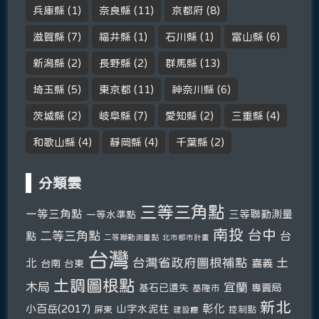
兵庫縣
(1)
奈良縣
(11)
京都府
(8)
滋賀縣
(7)
福井縣
(1)
石川縣
(1)
富山縣
(6)
新潟縣
(2)
長野縣
(2)
群馬縣
(13)
埼玉縣
(5)
東京都
(11)
神奈川縣
(6)
茨城縣
(2)
岐阜縣
(7)
愛知縣
(2)
三重縣
(4)
和歌山縣
(4)
靜岡縣
(4)
千葉縣
(2)
分類雲
三等三角點
一等三角點
三等聯勤測量
一等水準點
南投
台中
二等三角點
台
點
二等聯勤測量點
北市都市計畫
台灣
台灣省政府圖根補點
土
北
嘉義
台南
台東
土調圖根點
木局
宜蘭
基石已遺失
專賣局
基隆市
新北
彰化
小百岳(2017)
山字水泥柱
屏東
控制點
建設廳