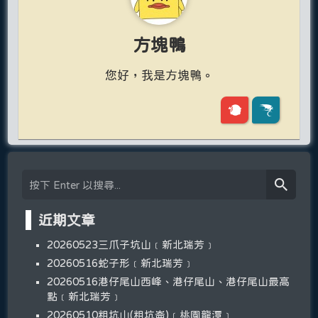
方塊鴨
您好，我是方塊鴨。
近期文章
20260523三爪子坑山﹝新北瑞芳﹞
20260516蛇子形﹝新北瑞芳﹞
20260516港仔尾山西峰、港仔尾山、港仔尾山最高
點﹝新北瑞芳﹞
20260510粗坑山(粗坑崙)﹝桃園龍潭﹞