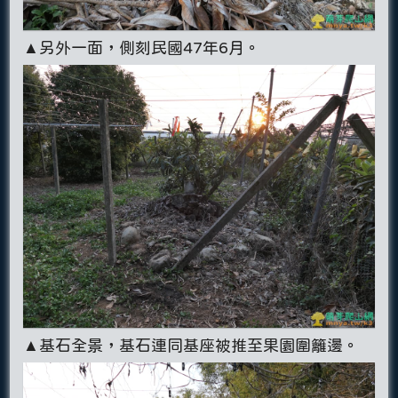
▲另外一面，側刻民國47年6月。
▲基石全景，基石連同基座被推至果園圍籬邊。