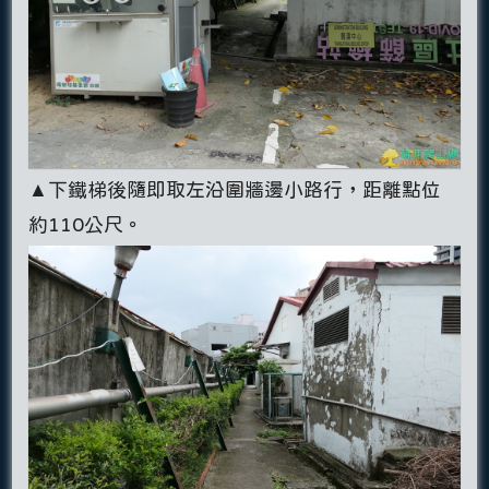
▲下鐵梯後隨即取左沿圍牆邊小路行，距離點位
約110公尺。