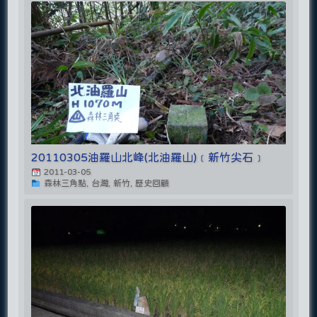
20110305油羅山北峰(北油羅山)﹝新竹尖石﹞
2011-03-05
森林三角點, 台灣, 新竹, 歷史回顧