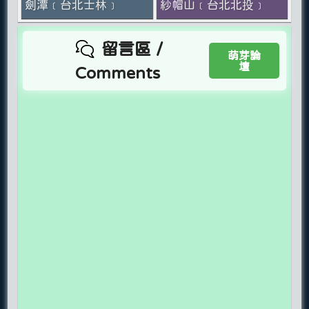
劍潭﹝台北士林﹞
紗帽山﹝台北北投﹞
留言區 /
萌芽論
壇
Comments