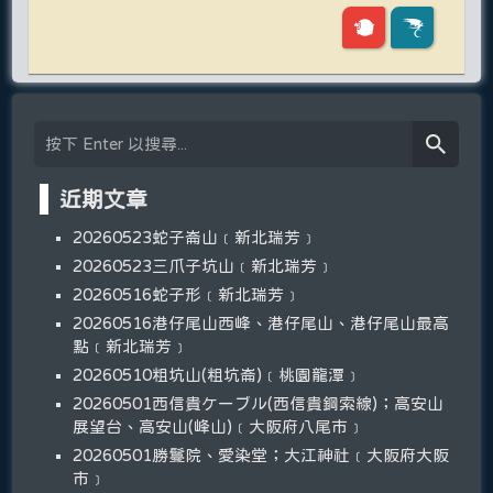
近期文章
20260523蛇子崙山﹝新北瑞芳﹞
20260523三爪子坑山﹝新北瑞芳﹞
20260516蛇子形﹝新北瑞芳﹞
20260516港仔尾山西峰、港仔尾山、港仔尾山最高
點﹝新北瑞芳﹞
20260510粗坑山(粗坑崙)﹝桃園龍潭﹞
20260501西信貴ケーブル(西信貴鋼索線)；高安山
展望台、高安山(峰山)﹝大阪府八尾市﹞
20260501勝鬘院、愛染堂；大江神社﹝大阪府大阪
市﹞