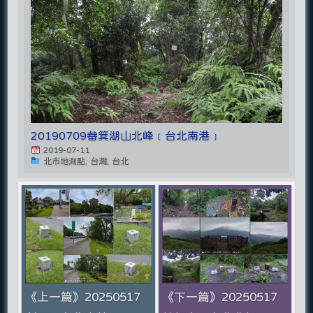
20190709畚箕湖山北峰﹝台北南港﹞
2019-07-11
北市地測點, 台灣, 台北
《上一篇》20250517
《下一篇》20250517