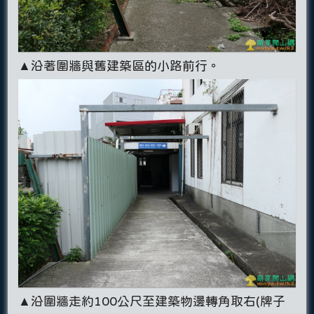
▲沿著圍牆與舊建築區的小路前行。
▲沿圍牆走約100公尺至建築物邊轉角取右(牌子