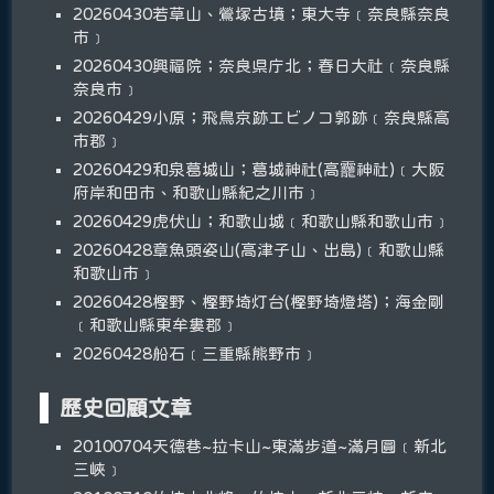
20260430若草山、鶯塚古墳；東大寺﹝奈良縣奈良
市﹞
20260430興福院；奈良県庁北；春日大社﹝奈良縣
奈良市﹞
20260429小原；飛鳥京跡エビノコ郭跡﹝奈良縣高
市郡﹞
20260429和泉葛城山；葛城神社(高龗神社)﹝大阪
府岸和田市、和歌山縣紀之川市﹞
20260429虎伏山；和歌山城﹝和歌山縣和歌山市﹞
20260428章魚頭姿山(高津子山、出島)﹝和歌山縣
和歌山市﹞
20260428樫野、樫野埼灯台(樫野埼燈塔)；海金剛
﹝和歌山縣東牟婁郡﹞
20260428船石﹝三重縣熊野市﹞
歷史回顧文章
20100704天德巷~拉卡山~東滿步道~滿月圓﹝新北
三峽﹞