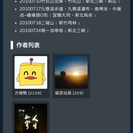
20100710竹坑山北峰、竹坑山﹝新北三峽、新店﹞
20100717九寮溪步道、九寮溪瀑布、崙埤池、中嶺
池~礦場路O形﹝宜蘭大同、新北烏來﹞
20100718二確山﹝新竹芎林﹞
20100724第一涼亭格﹝新北三峽﹞
作者列表
方塊鴨
(
2109
)
萌芽站長
(
239
)