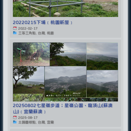
20220215下埔﹝桃園新屋﹞
2022-02-17
三等三角點, 台灣, 桃園
20250802七星嶺步道；星嶺公園、龍頂山(蘇澳
山)﹝宜蘭蘇澳﹞
2025-08-17
土調圖根點, 台灣, 宜蘭