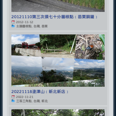
20121110第三次摸七十分圖根點﹝苗栗銅鑼﹞
2012-11-12
土調圖根點, 台灣, 苗栗
20221118塗潭山﹝新北新店﹞
2022-11-21
三等三角點, 台灣, 新北