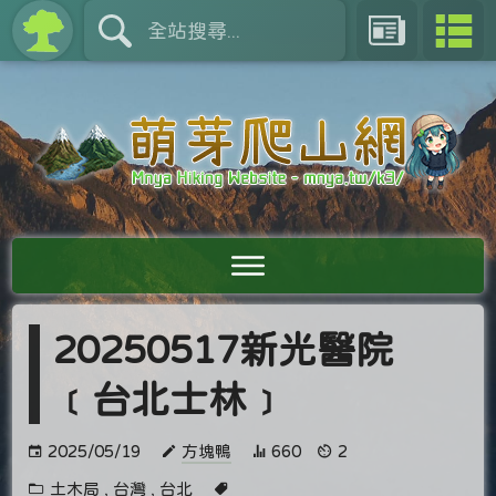
20250517新光醫院
﹝台北士林﹞
2025/05/19
方塊鴨
660
2
土木局
,
台灣
,
台北