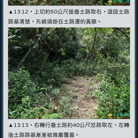
▲13:12，上切約50公尺接廢土路取右，這段土路
路基清楚，先繞過掛在土路邊的黃藤。
▲13:13，右轉行廢土路約40公尺岔路取左，左轉
後土路路基漸漸被雜叢覆蓋。