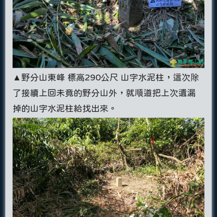
▲野分山東峰 標高290公尺 山字水泥柱，這次除
了接續上回未竟的野分山外，就順道把上次遺漏
掉的山字水泥柱給找出來。