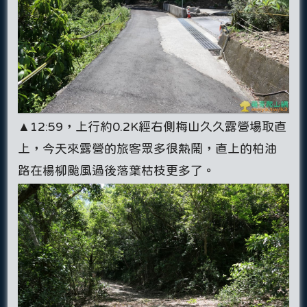
▲12:59，上行約0.2K經右側梅山久久露營場取直
上，今天來露營的旅客眾多很熱鬧，直上的柏油
路在楊柳颱風過後落葉枯枝更多了。