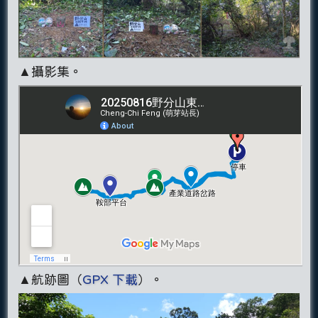
▲攝影集。
▲航跡圖（
GPX 下載
）。