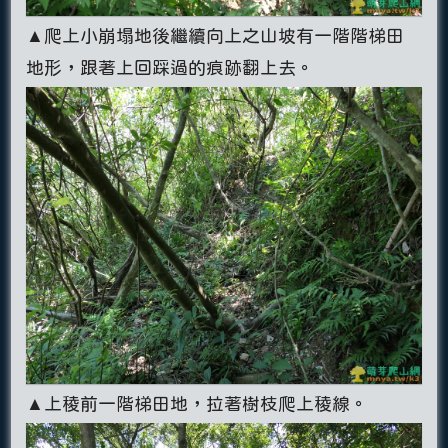
▲爬上小崩塌地後繼續向上之山坡有一階階梯田
地形，跟著上回踩過的痕跡翻上去。
▲上稜前一階梯田地，拉著樹枝爬上稜線。