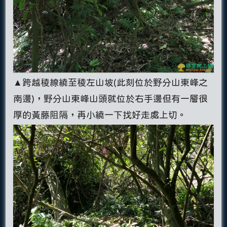
▲跨越稜線繞至稜左山坡(此刻位於野分山東峰之
南邊)，野分山東峰山頭就位於右手邊但有一層很
厚的黃藤阻隔，再小繞一下找好走處上切。