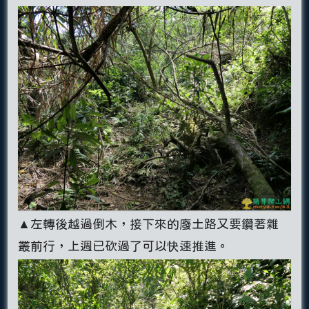
▲左轉後越過倒木，接下來的廢土路又要鑽著雜
叢前行，上週已砍過了可以快速推進。