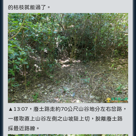
的枯枝就能過了。
▲13:07，廢土路走約70公尺山谷地分左右岔路，
一樣取直上山谷左側之山坡陡上切，脫離廢土路
採最近路線。