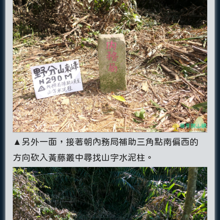
▲另外一面，接著朝內務局補助三角點南偏西的
方向砍入黃藤叢中尋找山字水泥柱。