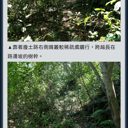
▲靠著廢土路右側雜叢較稀疏處鑽行，跨越長在
路邊坡的樹幹。