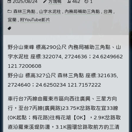
2025/08/24
方塊鴨
462
1
森林三角點
,
山字水泥柱
,
內務局補助三角點
,
台灣
,
宜蘭
,
附YouTube影片
野分山東峰 標高290公尺 內務局補助三角點、山
字水泥柱 座標:322074, 2724636；24.6249662
121.7200608
野分山 標高327公尺 森林三角點 座標:321635,
2724640；24.6250234 121.7157222
車行台7丙線由羅東市區向西往廣興、三星方向
行，至台7丙線(廣興路)23.75K岔路取左宜33線
(0K起點；梅花路)往梅花湖【0K】，2.9K岔路取
直沿羅東溪堤防邊，3.1K圓環岔路取前方的三清