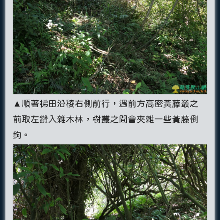
▲順著梯田沿稜右側前行，遇前方高密黃藤叢之
前取左鑽入雜木林，樹叢之間會夾雜一些黃藤倒
鉤。