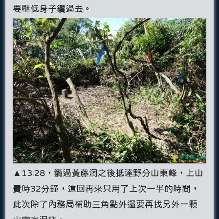
要壓低身子鑽過去。
▲13:28，鑽過黃藤洞之後抵達野分山東峰，上山
費時32分鐘，這回再來只用了上次一半的時間，
此次除了內務局補助三角點外還要再找另外一顆