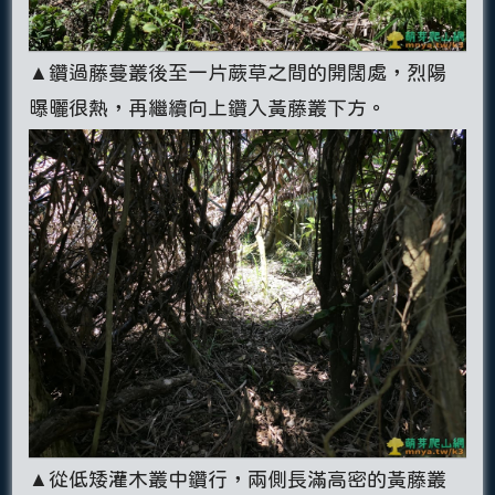
▲鑽過藤蔓叢後至一片蕨草之間的開闊處，烈陽
曝曬很熱，再繼續向上鑽入黃藤叢下方。
▲從低矮灌木叢中鑽行，兩側長滿高密的黃藤叢