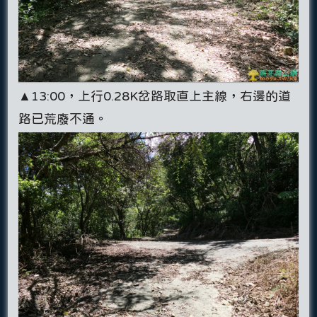
▲13:00，上行0.28K岔路取直上主線，右邊的道
路已荒廢不通。