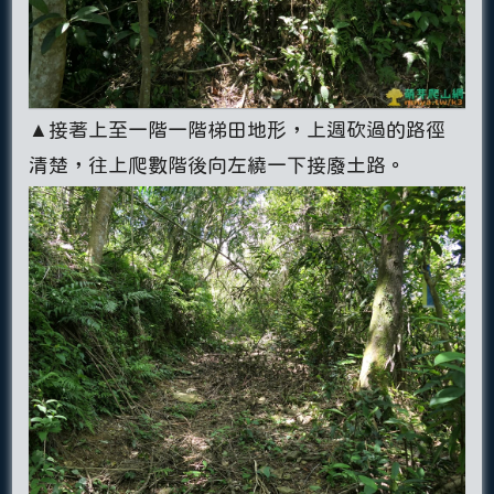
▲接著上至一階一階梯田地形，上週砍過的路徑
清楚，往上爬數階後向左繞一下接廢土路。