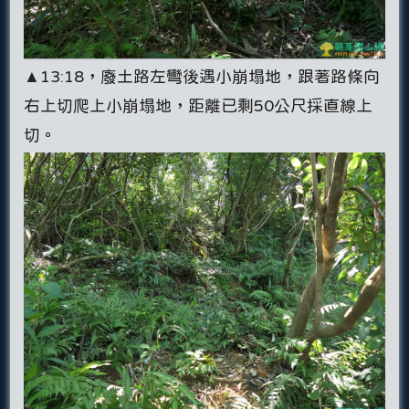
▲13:18，廢土路左彎後遇小崩塌地，跟著路條向
右上切爬上小崩塌地，距離已剩50公尺採直線上
切。