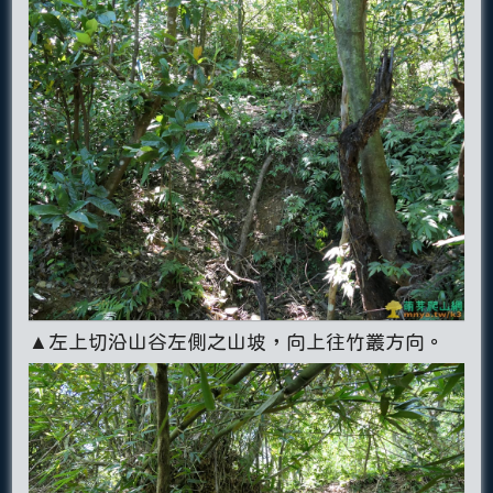
▲左上切沿山谷左側之山坡，向上往竹叢方向。