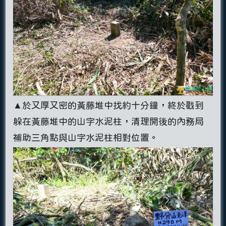
▲於又厚又密的黃藤堆中找約十分鐘，終於戳到
躲在黃藤堆中的山字水泥柱，清理開後的內務局
補助三角點與山字水泥柱相對位置。