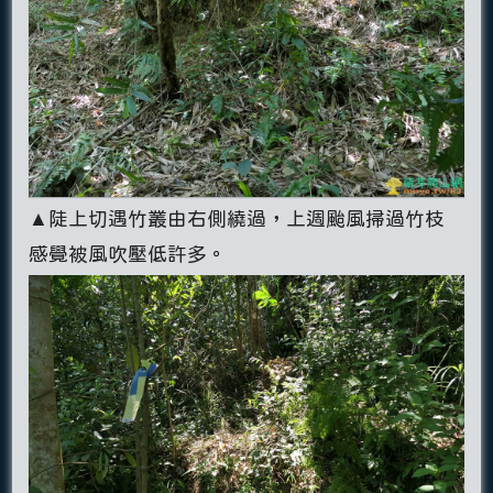
▲陡上切遇竹叢由右側繞過，上週颱風掃過竹枝
感覺被風吹壓低許多。