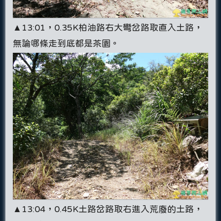
▲13:01，0.35K柏油路右大彎岔路取直入土路，
無論哪條走到底都是茶園。
▲13:04，0.45K土路岔路取右進入荒廢的土路，