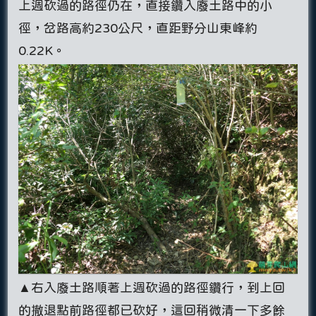
上週砍過的路徑仍在，直接鑽入廢土路中的小
徑，岔路高約230公尺，直距野分山東峰約
0.22K。
▲右入廢土路順著上週砍過的路徑鑽行，到上回
的撤退點前路徑都已砍好，這回稍微清一下多餘