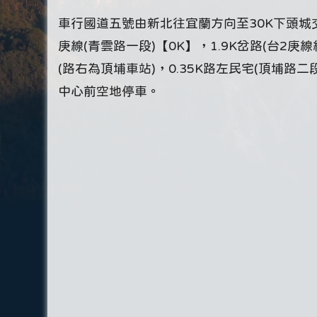
車行國道五號由新北往宜蘭方向至30K下頭城交
庚線(青雲路一段)【0K】，1.9K岔路(台2庚
(路右為頂埔車站)，0.35K路左民宅(頂埔
中心前空地停車。