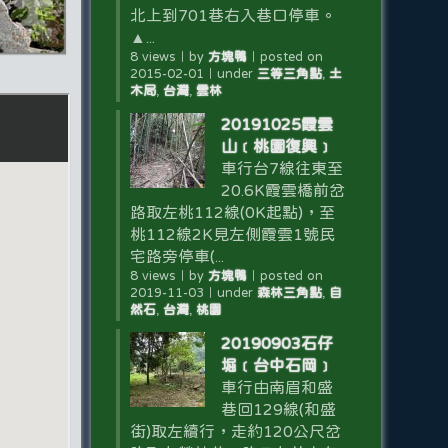
北上到701巷右入巷口停車。
▲...
8 views
｜
by
方塊鴨
｜
posted on
2015-02-01
｜
under
三等三角點
,
土
木局
,
台灣
,
雲林
20191025霞雲
山﹝桃園復興﹞
車行台7線往東至
20.6K霞雲橋前岔
路取左桃112線(0K起點)，至
桃112線2K見左側霞雲1號民
宅路旁停車(...
8 views
｜
by
方塊鴨
｜
posted on
2019-11-03
｜
under
森林三角點
,
自
然石
,
台灣
,
桃園
20190903石仔
堀﹝台中石岡﹞
車行由南眉和盛
巷回129線(和盛
街)取左續行，走約120公尺岔