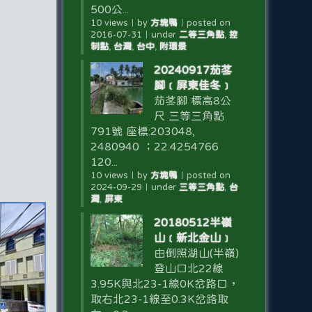
500公...
10 views
｜
by
方塊鴨
｜
posted on
2016-07-31
｜
under
二等三角點
,
控
制點
,
台灣
,
台中
,
附環景
20240917茄苳
腳﹝屏東佳冬﹞
茄苳腳 標高8公
尺 三等三角點
791號 座標:203048,
2480940 ；22.4254766
120...
10 views
｜
by
方塊鴨
｜
posted on
2024-09-29
｜
under
三等三角點
,
台
灣
,
屏東
20180512半嶺
山﹝新北金山﹞
由倒照湖山(半嶺)
登山口北22線
3.95K與北23-1線0K岔路口，
取右北23-1線至0.3K岔路取