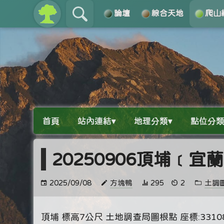
論壇
綜合天地
爬山
關於
導覽
首頁
站內連結▾
地理分類▾
點位分類
20250906頂埔﹝宜
2025/09/08
方塊鴨
295
2
土調
頂埔 標高7公尺 土地調查局圖根點 座標:331084, 2