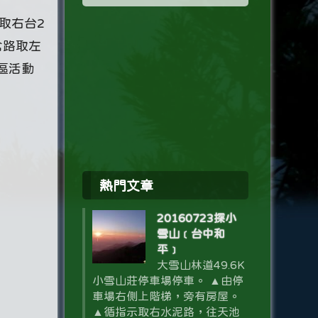
取右台2
岔路取左
社區活動
熱門文章
20160723探小
雪山﹝台中和
平﹞
大雪山林道49.6K
小雪山莊停車場停車。 ▲由停
車場右側上階梯，旁有房屋。
▲循指示取右水泥路，往天池