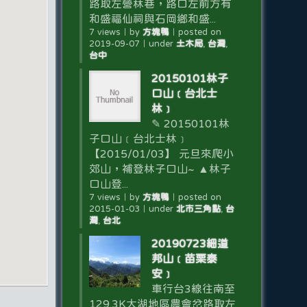
路取左營林巷，路口左前方有
和盛福仙祠與石岡鄉和盛...
7 views
｜
by
方塊鴨
｜
posted on
2019-09-07
｜
under
土木局
,
台灣
,
台中
20150101林子
口山﹝台北士
林﹞
✎ 20150101林
子口山﹝台北士林﹞
【2015/01/03】 元旦來爬小
郊山，補登林子口山~ ▲林子
口山登...
7 views
｜
by
方塊鴨
｜
posted on
2015-01-03
｜
under
北市三角點
,
台
灣
,
台北
20190723細道
邦山﹝苗栗泰
安﹞
車行台3線往南至
129.3K大湖地區農會岔路取左