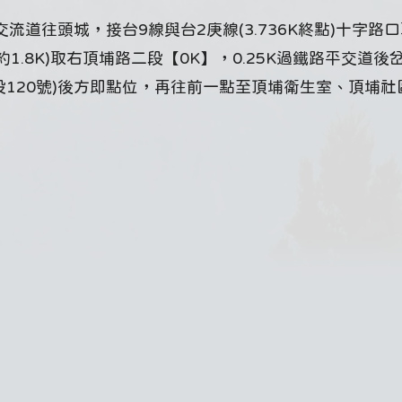
流道往頭城，接台9線與台2庚線(3.736K終點)十字路口
線約1.8K)取右頂埔路二段【0K】，0.25K過鐵路平交道後
路二段120號)後方即點位，再往前一點至頂埔衛生室、頂埔