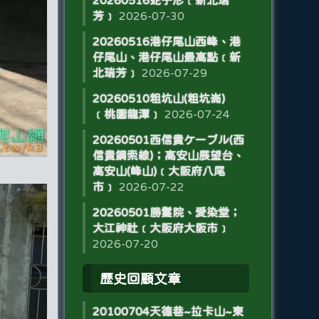
20260516蛇子形﹝新北瑞
芳﹞
2026-07-30
20260516港仔尾山西峰、港
仔尾山、港仔尾山最高點﹝新
北瑞芳﹞
2026-07-29
20260510粗坑山(粗坑崙)
﹝桃園龍潭﹞
2026-07-24
20260501西信貴ケーブル(西
信貴鋼索線)；高安山展望台、
高安山(峰山)﹝大阪府八尾
市﹞
2026-07-22
20260501勝鬘院、愛染堂；
大江神社﹝大阪府大阪市﹞
2026-07-20
歷史回顧文章
20100704天德巷~拉卡山~東