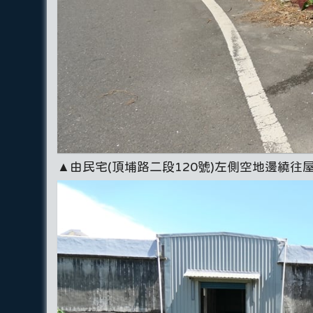
▲由民宅(頂埔路二段120號)左側空地邊繞往屋