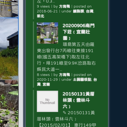
左，0.3...
9 views
｜
by
方塊鴨
｜
posted on
2018-06-21
｜
under
鑛務課
,
台灣
,
新北
20200906南門
下莊﹝宜蘭壯
圍﹞
環島第五天由羅
東出發行台7丙線往東接191
線(國五高架橋下)取左往北
行，順191線至9.9K岔路取右
縣民大道一...
8 views
｜
by
方塊鴨
｜
posted on
2020-11-29
｜
under
土調圖根點
,
台
灣
,
宜蘭
20150131黃厝
林頭﹝雲林斗
六﹞
✎ 20150131黃
厝林頭﹝雲林斗六﹞
【2015/02/01】 車行149甲