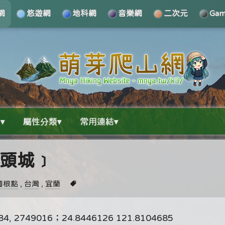
網
悠遊網
地科網
音樂網
二次元
Ga
▾
屬性分類▾
常用連結▾
蘭頭城﹞
圖根點
,
台灣
,
宜蘭
749016；24.8446126 121.8104685