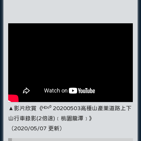
▲影片欣賞《ᴴᴰ⁶⁰ 20200503高種山產業道路上下
山行車錄影(2倍速)﹝桃園龍潭﹞》
（2020/05/07 更新）