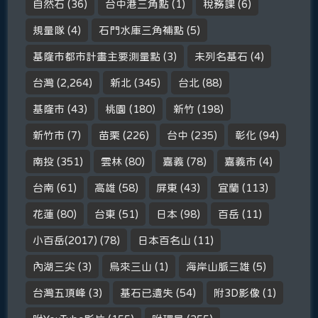
自然石
(36)
台中港三角點
(1)
稅務課
(6)
規量隊
(4)
石門水庫三角補點
(5)
基隆市都市計畫主要測量點
(3)
未列名基石
(4)
台灣
(2,264)
新北
(345)
台北
(88)
基隆市
(43)
桃園
(180)
新竹
(198)
新竹市
(7)
苗栗
(226)
台中
(235)
彰化
(94)
南投
(351)
雲林
(80)
嘉義
(78)
嘉義市
(4)
台南
(61)
高雄
(58)
屏東
(43)
宜蘭
(113)
花蓮
(80)
台東
(51)
日本
(98)
百岳
(11)
小百岳(2017)
(78)
日本百名山
(11)
內湖三尖
(3)
烏來三山
(1)
海岸山脈三雄
(5)
台灣五頂峰
(3)
基石已遺失
(54)
附3D影像
(1)