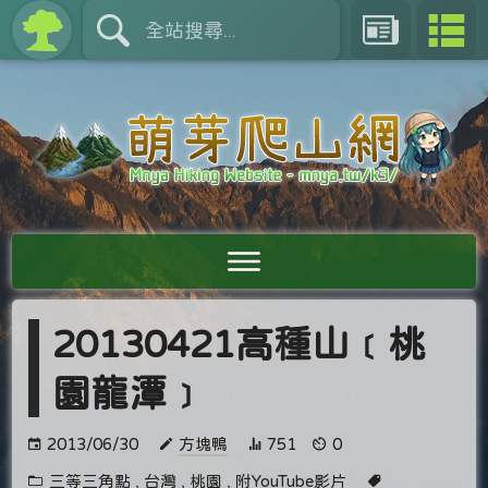
20130421高種山﹝桃
園龍潭﹞
2013/06/30
方塊鴨
751
0
三等三角點
,
台灣
,
桃園
,
附YouTube影片