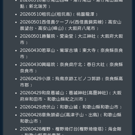
點﹝新北瑞芳﹞
20260510粗坑山(粗坑崙)﹝桃園龍潭﹞
20260501西信貴ケーブル(西信貴鋼索線)；高安山
展望台、高安山(峰山)﹝大阪府八尾市﹞
20260501勝鬘院、愛染堂；大江神社﹝大阪府大阪
市﹞
20260430若草山、鶯塚古墳；東大寺﹝奈良縣奈良
市﹞
20260430興福院；奈良県庁北；春日大社﹝奈良縣
奈良市﹞
20260429小原；飛鳥京跡エビノコ郭跡﹝奈良縣高
市郡﹞
20260429和泉葛城山；葛城神社(高龗神社)﹝大阪
府岸和田市、和歌山縣紀之川市﹞
20260429虎伏山；和歌山城﹝和歌山縣和歌山市﹞
20260428章魚頭姿山(高津子山、出島)﹝和歌山縣
和歌山市﹞
20260428樫野、樫野埼灯台(樫野埼燈塔)；海金剛