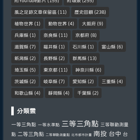
附YouTube影片
(155)
附環景
(255)
風之足跡文章保留區
(11)
歷史回顧
(238)
植物世界
(1)
動物世界
(4)
大阪府
(9)
兵庫縣
(1)
奈良縣
(11)
京都府
(8)
滋賀縣
(7)
福井縣
(1)
石川縣
(1)
富山縣
(6)
新潟縣
(2)
長野縣
(2)
群馬縣
(13)
埼玉縣
(5)
東京都
(11)
神奈川縣
(6)
茨城縣
(2)
岐阜縣
(7)
愛知縣
(2)
三重縣
(4)
和歌山縣
(4)
靜岡縣
(4)
千葉縣
(2)
分類雲
三等三角點
一等三角點
三等聯勤測量
一等水準點
南投
台中
二等三角點
台
點
二等聯勤測量點
北市都市計畫