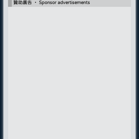
贊助廣告 ‧ Sponsor advertisements