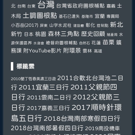
台灣
台灣省政府圖根補點
土
北
嘉義
台南
台東
土調圖根點
木局
宜蘭
基石已遺失
專賣局
基隆市
新北
彰化
小百岳(2017)
山字水泥柱
屏東
控制點
建設廳
森林三角點
新竹
歷史回顧
桃園
日本
水
殖產局
苗栗
鑛
總督府圖根補點
花蓮
源保護區界
自然石
水資會
附環景
務課
附YouTube影片
雲林
高雄
標籤雲
2011合歡北台灣池二日
2010墾丁恆春美濃三日遊
2011父親節四
2011宜蘭三日行
行
日行
2012父親節三
2011雲南二日行
2017順時針環
日行
2017嘉義三日行
島五日行
2018台灣南部寒假四日行
2018台灣南部暑假四日行
2019南投機車