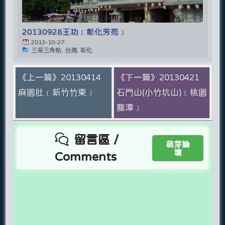
20130928王功﹝彰化芳苑﹞
2013-10-27
三等三角點, 台灣, 彰化
《上一篇》20130414
《下一篇》20130421
麻園肚﹝新竹竹東﹞
石門山(小竹坑山)﹝桃園
龍潭﹞
留言區 /
萌芽論
壇
Comments