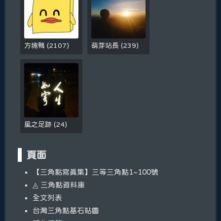
方塊鴨
(
2107
)
萌芽站長
(
239
)
風之足跡
(
24
)
頁面
【三角點寫真集】三等三角點1~100號
◬ 三角點資料庫
全文列表
台灣三角點基石貼圖