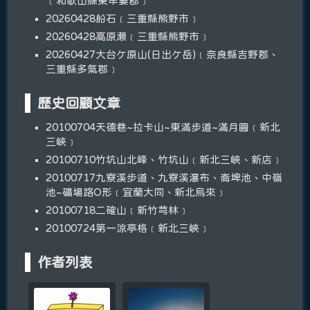
﹝和歌山縣東牟婁郡﹞
20260428船石﹝三重縣熊野市﹞
20260428高原瀬﹝三重縣熊野市﹞
20260427大台ケ原山(日出ケ岳)﹝奈良縣吉野郡、
三重縣多氣郡﹞
歷史回顧文章
20100704天德巷~拉卡山~東滿步道~滿月圓﹝新北
三峽﹞
20100710竹坑山北峰、竹坑山﹝新北三峽、新店﹞
20100717九寮溪步道、九寮溪瀑布、崙埤池、中嶺
池~礦場路O形﹝宜蘭大同、新北烏來﹞
20100718二確山﹝新竹芎林﹞
20100724第一涼亭格﹝新北三峽﹞
作者列表