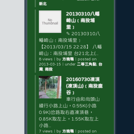
新北
20130310八幡
崎山﹝南投埔
里﹞
✎ 20130310八
幡崎山﹝南投埔里﹞
【2013/03/15 22:28】 八幡
崎山：南投埔里 台21北上(...
8 views
｜
by
方塊鴨
｜
posted on
2013-03-15
｜
under
二等三角點
,
台
灣
,
南投
20160730凍頂
(凍頂山)﹝南投鹿
谷﹞
車行由和尚頭山
續行小路上山，0.55K(小路
0.9K)岔路取右直凍頂巷，
0.85K取左上，1.55K取左上
小路...
7 views
｜
by
方塊鴨
｜
posted on