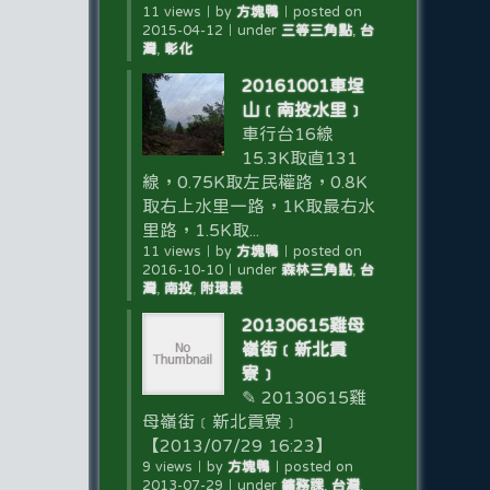
11 views
｜
by
方塊鴨
｜
posted on
2015-04-12
｜
under
三等三角點
,
台
灣
,
彰化
20161001車埕
山﹝南投水里﹞
車行台16線
15.3K取直131
線，0.75K取左民權路，0.8K
取右上水里一路，1K取最右水
里路，1.5K取...
11 views
｜
by
方塊鴨
｜
posted on
2016-10-10
｜
under
森林三角點
,
台
灣
,
南投
,
附環景
20130615雞母
嶺街﹝新北貢
寮﹞
✎ 20130615雞
母嶺街﹝新北貢寮﹞
【2013/07/29 16:23】
9 views
｜
by
方塊鴨
｜
posted on
2013-07-29
｜
under
鑛務課
,
台灣
,