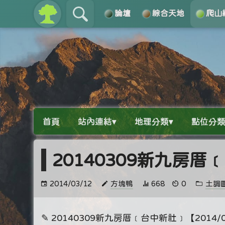
論壇
綜合天地
爬山
關於
導覽
首頁
站內連結▾
地理分類▾
點位分類
20140309新九房
2014/03/12
方塊鴨
668
0
土調
✎ 20140309新九房厝﹝台中新社﹞【2014/0