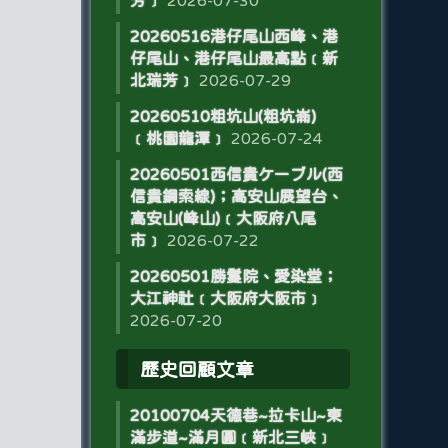
芳﹞
2026-07-30
20260516港仔尾山西峰、港
仔尾山、港仔尾山最高點﹝新
北瑞芳﹞
2026-07-29
20260510粗坑山(粗坑崙)
﹝桃園龍潭﹞
2026-07-24
20260501西信貴ケーブル(西
信貴鋼索線)；高安山展望台、
高安山(峰山)﹝大阪府八尾
市﹞
2026-07-22
20260501勝鬘院、愛染堂；
大江神社﹝大阪府大阪市﹞
2026-07-20
歷史回顧文章
20100704天德巷~拉卡山~東
滿步道~滿月圓﹝新北三峽﹞