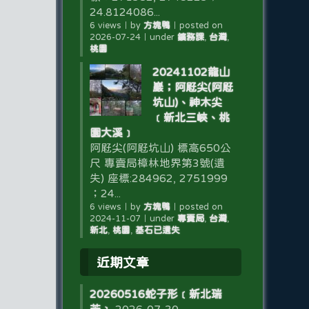
24.8124086...
6 views
｜
by
方塊鴨
｜
posted on
2026-07-24
｜
under
鑛務課
,
台灣
,
桃園
20241102龍山
巖；阿屘尖(阿屘
坑山)、神木尖
﹝新北三峽、桃
園大溪﹞
阿屘尖(阿屘坑山) 標高650公
尺 專賣局樟林地界第3號(遺
失) 座標:284962, 2751999
；24...
6 views
｜
by
方塊鴨
｜
posted on
2024-11-07
｜
under
專賣局
,
台灣
,
新北
,
桃園
,
基石已遺失
近期文章
20260516蛇子形﹝新北瑞