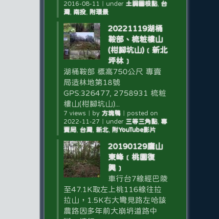
2016-08-11
｜
under
土調圖根點
,
台
灣
,
南投
,
附環景
20221119湖桶
鞍部、梳粧樓山
(柑腳坑山)﹝新北
坪林﹞
湖桶鞍部 標高750公尺 專賣
局造林地第18號
GPS:326477, 2758931 梳粧
樓山(柑腳坑山)...
7 views
｜
by
方塊鴨
｜
posted on
2022-11-27
｜
under
三等三角點
,
專
賣局
,
台灣
,
新北
,
附YouTube影片
20190129鷹山
東峰﹝桃園復
興﹞
車行台7線經巴陵
至47.1K取左上桃116線往拉
拉山，1.5K右大彎見路左哈該
農路因多年前大崩坍道路中