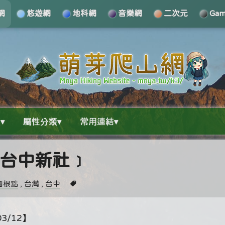
網
悠遊網
地科網
音樂網
二次元
Ga
▾
屬性分類▾
常用連結▾
厝﹝台中新社﹞
圖根點
,
台灣
,
台中
3/12】