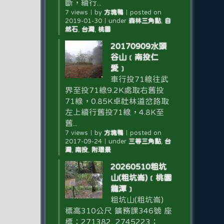
斷，續行...
7 views
｜
by
方塊鴨
｜
posted on
2019-01-30
｜
under
森林三角點
,
自
然石
,
台灣
,
桃園
20170909水頭
谷山﹝南投仁
愛﹞
車行投71線往武
界至投71線9.2K處取右舊投
71線，0.85K卓社林道岔路取
左上續行舊投71線，4.8K至
舊...
7 views
｜
by
方塊鴨
｜
posted on
2017-09-24
｜
under
三等三角點
,
台
灣
,
南投
,
附環景
20260510粗坑
山(粗坑崙)﹝桃園
龍潭﹞
粗坑山(粗坑崙)
標高310公尺 鑛務課346號 座
標：271382, 2745223；