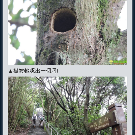
▲樹被牠啄出一個洞!