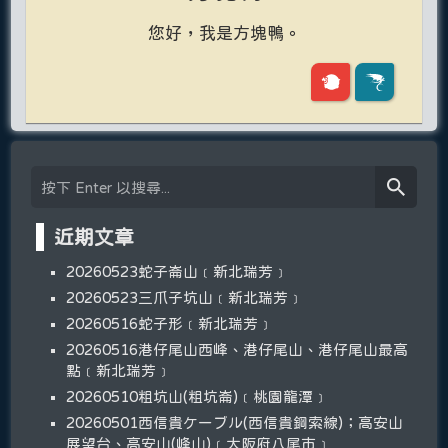
您好，我是方塊鴨。
近期文章
20260523蛇子崙山﹝新北瑞芳﹞
20260523三爪子坑山﹝新北瑞芳﹞
20260516蛇子形﹝新北瑞芳﹞
20260516港仔尾山西峰、港仔尾山、港仔尾山最高
點﹝新北瑞芳﹞
20260510粗坑山(粗坑崙)﹝桃園龍潭﹞
20260501西信貴ケーブル(西信貴鋼索線)；高安山
展望台、高安山(峰山)﹝大阪府八尾市﹞