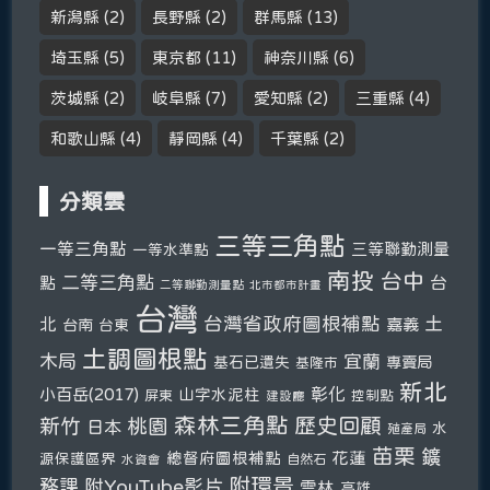
新潟縣
(2)
長野縣
(2)
群馬縣
(13)
埼玉縣
(5)
東京都
(11)
神奈川縣
(6)
茨城縣
(2)
岐阜縣
(7)
愛知縣
(2)
三重縣
(4)
和歌山縣
(4)
靜岡縣
(4)
千葉縣
(2)
分類雲
三等三角點
一等三角點
三等聯勤測量
一等水準點
南投
台中
二等三角點
台
點
二等聯勤測量點
北市都市計畫
台灣
台灣省政府圖根補點
土
北
嘉義
台南
台東
土調圖根點
木局
宜蘭
基石已遺失
專賣局
基隆市
新北
彰化
小百岳(2017)
山字水泥柱
屏東
控制點
建設廳
森林三角點
新竹
歷史回顧
桃園
日本
水
殖產局
苗栗
鑛
總督府圖根補點
花蓮
源保護區界
自然石
水資會
附環景
務課
附YouTube影片
雲林
高雄