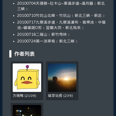
20100704天德巷~拉卡山~東滿步道~滿月圓﹝新北
三峽﹞
20100710竹坑山北峰、竹坑山﹝新北三峽、新店﹞
20100717九寮溪步道、九寮溪瀑布、崙埤池、中嶺
池~礦場路O形﹝宜蘭大同、新北烏來﹞
20100718二確山﹝新竹芎林﹞
20100724第一涼亭格﹝新北三峽﹞
作者列表
方塊鴨
(
2109
)
萌芽站長
(
239
)