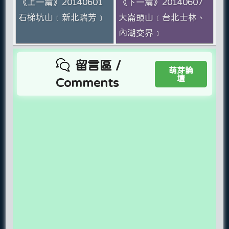
《上一篇》20140601
《下一篇》20140607
石梯坑山﹝新北瑞芳﹞
大崙頭山﹝台北士林、
內湖交界﹞
留言區 /
萌芽論
壇
Comments