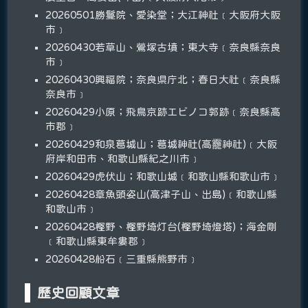
20260501勝鬘院、愛染堂；大江神社﹝大阪府大阪
市﹞
20260430若草山、鶯塚古墳；東大寺﹝奈良縣奈良
市﹞
20260430興福院；奈良県庁北；春日大社﹝奈良縣
奈良市﹞
20260429小原；飛鳥京跡エビノコ郭跡﹝奈良縣高
市郡﹞
20260429和泉葛城山；葛城神社(高龗神社)﹝大阪
府岸和田市、和歌山縣紀之川市﹞
20260429虎伏山；和歌山城﹝和歌山縣和歌山市﹞
20260428章魚頭姿山(高津子山、出島)﹝和歌山縣
和歌山市﹞
20260428樫野、樫野埼灯台(樫野埼燈塔)；海金剛
﹝和歌山縣東牟婁郡﹞
20260428船石﹝三重縣熊野市﹞
歷史回顧文章