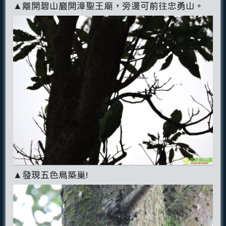
▲離開碧山巖開漳聖王廟，旁邊可前往忠勇山。
▲發現五色鳥築巢!