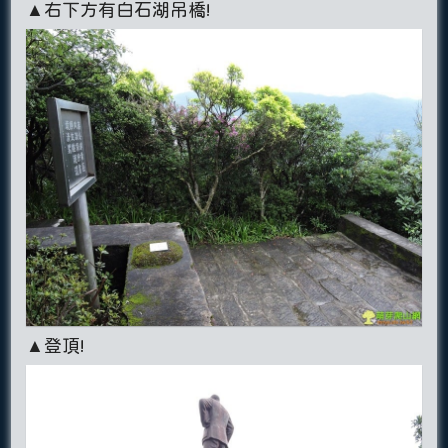
▲右下方有白石湖吊橋!
▲登頂!