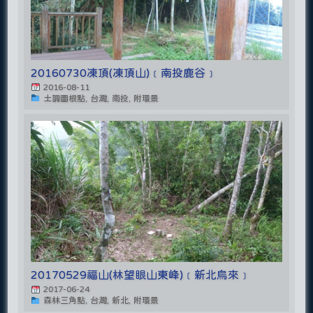
20160730凍頂(凍頂山)﹝南投鹿谷﹞
2016-08-11
土調圖根點, 台灣, 南投, 附環景
20170529福山(林望眼山東峰)﹝新北烏來﹞
2017-06-24
森林三角點, 台灣, 新北, 附環景