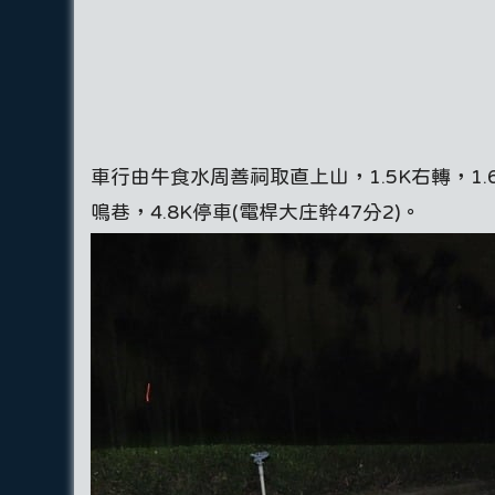
車行由牛食水周善祠取直上山，1.5K右轉，1.6K
鳴巷，4.8K停車(電桿大庄幹47分2)。