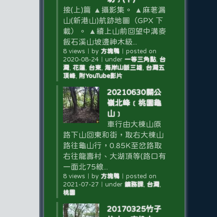
接(上)篇 ▲攝影集。 ▲麻荖漏
山(新港山)航跡地圖（GPX 下
載）。 ▲續上山前回望中溝麥
飯石溪山坡邊神木級...
8 views
｜
by
方塊鴨
｜
posted on
2020-08-24
｜
under
一等三角點
,
台
灣
,
花蓮
,
台東
,
海岸山脈三雄
,
台灣五
頂峰
,
附YouTube影片
20210630關公
嶺北峰﹝桃園龜
山﹞
車行由大棟山原
路下山回東和街，取右大棟山
路往龜山行，0.85K至岔路取
右往龍壽村、大湖頂等(路口有
一面北75線...
8 views
｜
by
方塊鴨
｜
posted on
2021-07-27
｜
under
鑛務課
,
台灣
,
桃園
20170325竹子