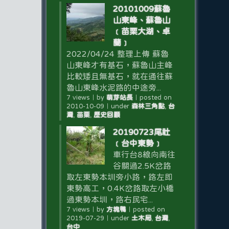
20101009蘇魯
山東峰、蘇魯山
﹝苗栗大湖、卓
蘭﹞
2022/04/24 整理上傳 蘇魯
山東峰才有基石，蘇魯山主峰
比較矮且無基石，就在通往蘇
魯山東峰水泥路的中途旁...
7 views
｜
by
萌芽站長
｜
posted on
2010-10-09
｜
under
森林三角點
,
台
灣
,
苗栗
,
歷史回顧
20190723尾社
﹝台中東勢﹞
車行台8線向南往
谷關過2.5K岔路
取左東勢本圳旁小路，路左即
東勢高工，0.4K岔路取左小橋
過東勢本圳，路右民宅...
7 views
｜
by
方塊鴨
｜
posted on
2019-07-29
｜
under
土木局
,
台灣
,
台中