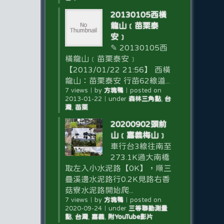
20130105西橫
龍山﹝苗栗泰
安﹞
✎ 20130105西
橫龍山﹝苗栗泰安﹞
【2013/01/22 21:56】 西橫
龍山：苗栗泰安 行苗62線道...
7 views
｜
by
方塊鴨
｜
posted on
2013-01-22
｜
under
森林三角點
,
台
灣
,
苗栗
20200902頭前
山﹝嘉義梅山﹞
車行台3線往南至
273.1K過大南橋
取左入小水泥路【0K】，順三
疊溪邊水泥路行0.2K見路右香
菇寮水泥路開始爬...
7 views
｜
by
方塊鴨
｜
posted on
2020-09-24
｜
under
三等聯勤測量
點
,
台灣
,
嘉義
,
附YouTube影片