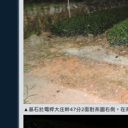
▲基石於電桿大庄幹47分2面對茶園右側，