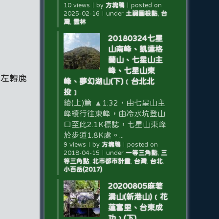
10 views
｜
by
方塊鴨
｜
posted on
2025-02-16
｜
under
土調圖根點
,
台
灣
,
雲林
20180324七星
山南峰、凱達格
蘭山、七星山主
峰、七星山東
K左轉鹿
峰、夢幻湖山(下)﹝台北北
投﹞
續(上)篇 ▲1:32，由七星山主
峰續行往東峰，由冷水坑登山
口至此2.1K標誌，七星山東峰
於步道1.8K處。...
9 views
｜
by
方塊鴨
｜
posted on
2018-04-15
｜
under
一等三角點
,
三
等三角點
,
北市都市計畫
,
台灣
,
台北
,
小百岳(2017)
20200805麻荖
漏山(新港山)﹝花
蓮富里、台東成
功﹞(下)