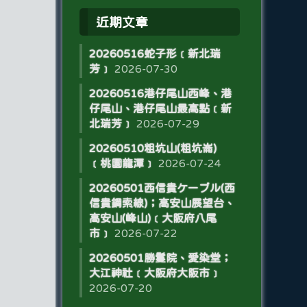
近期文章
20260516蛇子形﹝新北瑞
芳﹞
2026-07-30
20260516港仔尾山西峰、港
仔尾山、港仔尾山最高點﹝新
北瑞芳﹞
2026-07-29
20260510粗坑山(粗坑崙)
﹝桃園龍潭﹞
2026-07-24
20260501西信貴ケーブル(西
信貴鋼索線)；高安山展望台、
高安山(峰山)﹝大阪府八尾
市﹞
2026-07-22
20260501勝鬘院、愛染堂；
大江神社﹝大阪府大阪市﹞
2026-07-20