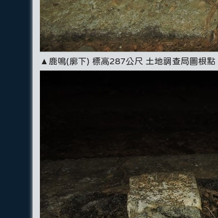
▲鹿鳴(廓下) 標高287公尺 土地調查局圖根點 GPS