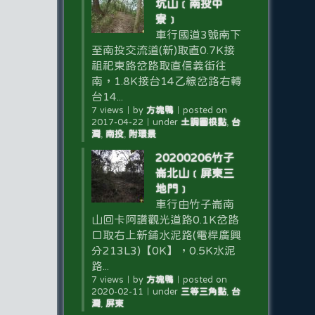
坑山﹝南投中
寮﹞
車行國道3號南下
至南投交流道(新)取直0.7K接
祖祀東路岔路取直信義街往
南，1.8K接台14乙線岔路右轉
台14...
7 views
｜
by
方塊鴨
｜
posted on
2017-04-22
｜
under
土調圖根點
,
台
灣
,
南投
,
附環景
20200206竹子
崙北山﹝屏東三
地門﹞
車行由竹子崙南
山回卡阿讚觀光道路0.1K岔路
口取右上新鋪水泥路(電桿廣興
分213L3)【0K】，0.5K水泥
路...
7 views
｜
by
方塊鴨
｜
posted on
2020-02-11
｜
under
三等三角點
,
台
灣
,
屏東