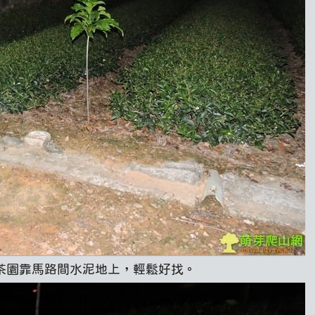
在茶園靠馬路間水泥地上，輕鬆好找。