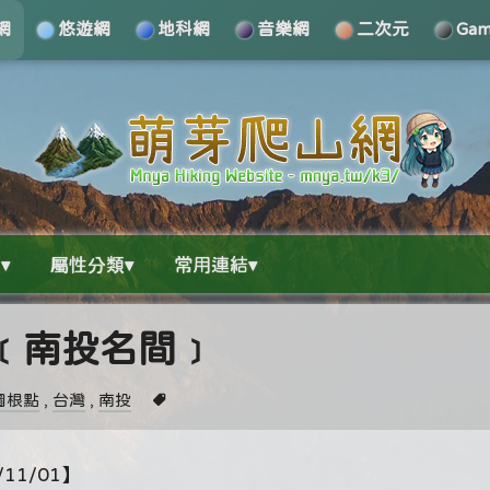
網
悠遊網
地科網
音樂網
二次元
Ga
▾
屬性分類▾
常用連結▾
下)﹝南投名間﹞
圖根點
,
台灣
,
南投
11/01】