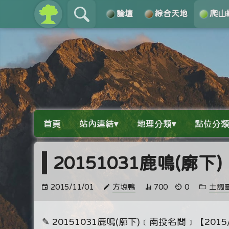
論壇
綜合天地
爬山
關於
導覽
首頁
站內連結▾
地理分類▾
點位分類
20151031鹿鳴(廓
2015/11/01
方塊鴨
700
0
土調
✎ 20151031鹿鳴(廓下)﹝南投名間﹞【2015/