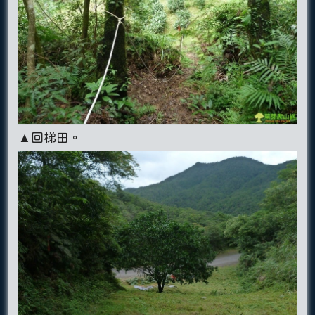
▲回梯田。