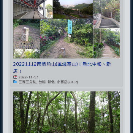
20221112南勢角山(風爐塞山)﹝新北中和、新
店﹞
2022-11-17
三等三角點, 台灣, 新北, 小百岳(2017)