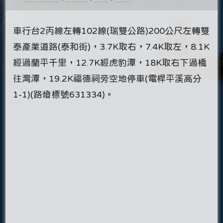
車行台2丙線左轉102線(瑞雙公路)200公尺左轉雙
泰產業道路(泰和街)，3.7K取右，7.4K取左，8.1K
經過蘭平千里，12.7K經虎豹潭，18K取右下過橋
往灣潭，19.2K福德祠旁空地停車(電桿平溪高分
1-1)(路燈標號631334)。