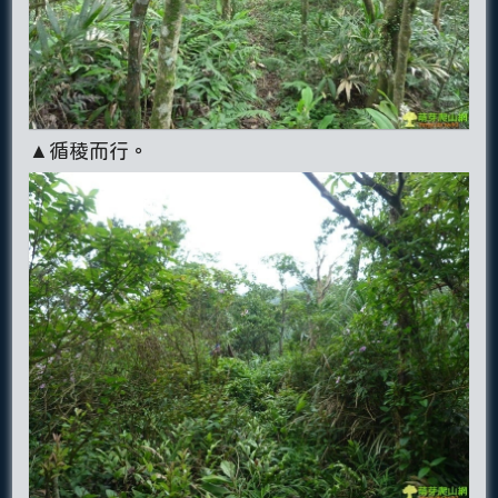
▲循稜而行。