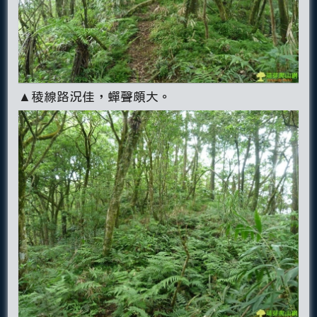
▲稜線路況佳，蟬聲頗大。