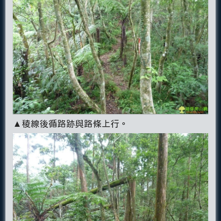
▲稜線後循路跡與路條上行。