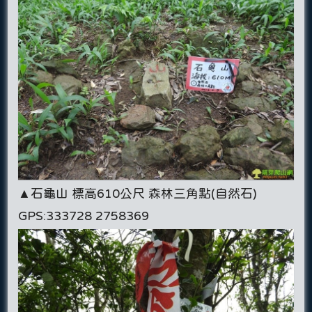
▲石龜山 標高610公尺 森林三角點(自然石)
GPS:333728 2758369