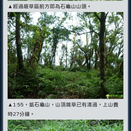
▲經過蕨草區前方即為石龜山山頭。
▲1:55，抵石龜山，山頂雜草已有清過，上山費
時27分鐘。