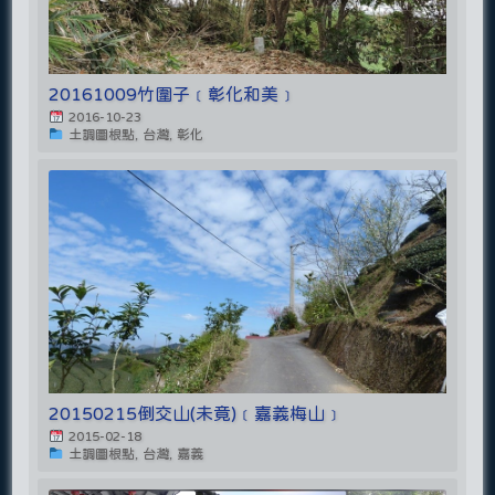
20161009竹圍子﹝彰化和美﹞
2016-10-23
土調圖根點, 台灣, 彰化
20150215倒交山(未竟)﹝嘉義梅山﹞
2015-02-18
土調圖根點, 台灣, 嘉義