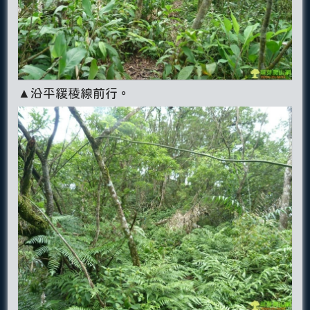
▲沿平緩稜線前行。