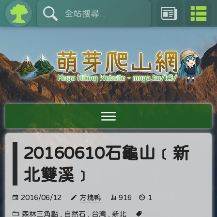
20160610石龜山﹝新
北雙溪﹞
2016/06/12
方塊鴨
916
1
森林三角點
,
自然石
,
台灣
,
新北