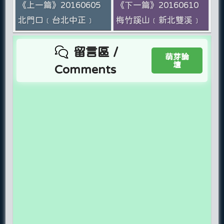
《上一篇》20160605
《下一篇》20160610
北門口﹝台北中正﹞
梅竹蹊山﹝新北雙溪﹞
留言區 /
萌芽論
壇
Comments