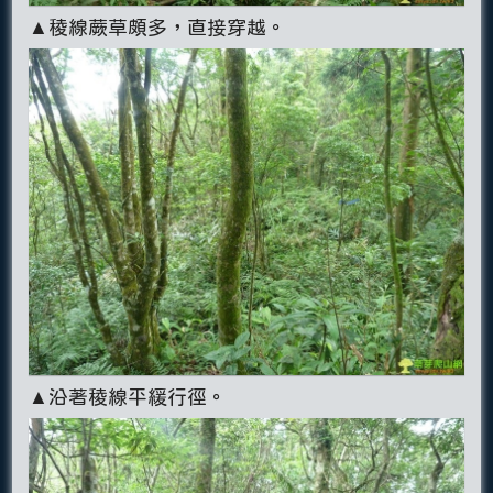
▲稜線蕨草頗多，直接穿越。
▲沿著稜線平緩行徑。