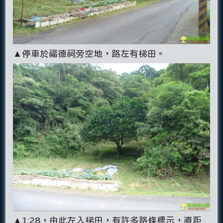
▲停車於福德祠旁空地，路左有梯田。
▲1:28，由此左入梯田，有許多路條標示，直距