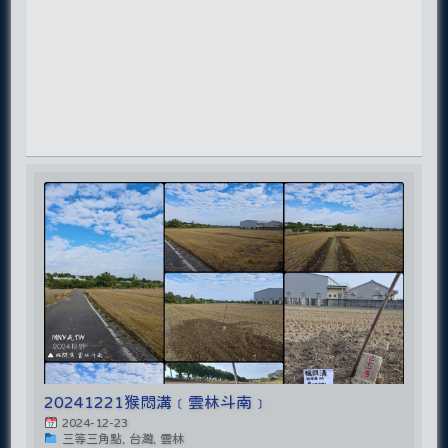
20241221猴悶溝﹝雲林斗南﹞
2024-12-23
三等三角點, 台灣, 雲林