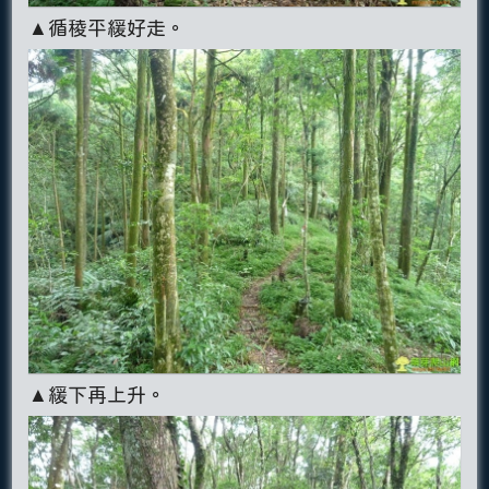
▲循稜平緩好走。
▲緩下再上升。