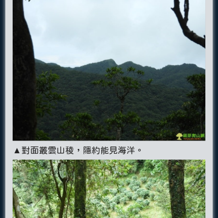
▲對面叢雲山稜，隱約能見海洋。