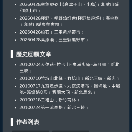
20260428章魚頭姿山(高津子山、出島)﹝和歌山縣
和歌山市﹞
20260428樫野、樫野埼灯台(樫野埼燈塔)；海金剛
﹝和歌山縣東牟婁郡﹞
20260428船石﹝三重縣熊野市﹞
20260428高原瀬﹝三重縣熊野市﹞
歷史回顧文章
20100704天德巷~拉卡山~東滿步道~滿月圓﹝新北
三峽﹞
20100710竹坑山北峰、竹坑山﹝新北三峽、新店﹞
20100717九寮溪步道、九寮溪瀑布、崙埤池、中嶺
池~礦場路O形﹝宜蘭大同、新北烏來﹞
20100718二確山﹝新竹芎林﹞
20100724第一涼亭格﹝新北三峽﹞
作者列表