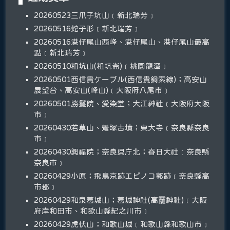
20260523三爪子坑山﹝新北瑞芳﹞
20260516蛇子形﹝新北瑞芳﹞
20260516港仔尾山西峰、港仔尾山、港仔尾山最高
點﹝新北瑞芳﹞
20260510粗坑山(粗坑崙)﹝桃園龍潭﹞
20260501西信貴ケーブル(西信貴鋼索線)；高安山
展望台、高安山(峰山)﹝大阪府八尾市﹞
20260501勝鬘院、愛染堂；大江神社﹝大阪府大阪
市﹞
20260430若草山、鶯塚古墳；東大寺﹝奈良縣奈良
市﹞
20260430興福院；奈良県庁北；春日大社﹝奈良縣
奈良市﹞
20260429小原；飛鳥京跡エビノコ郭跡﹝奈良縣高
市郡﹞
20260429和泉葛城山；葛城神社(高龗神社)﹝大阪
府岸和田市、和歌山縣紀之川市﹞
20260429虎伏山；和歌山城﹝和歌山縣和歌山市﹞