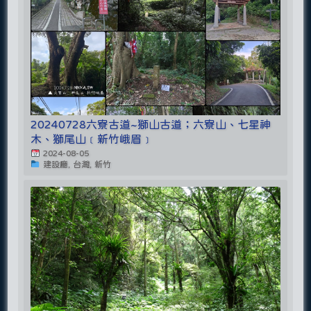
20240728六寮古道~獅山古道；六寮山、七星神
木、獅尾山﹝新竹峨眉﹞
2024-08-05
建設廳, 台灣, 新竹