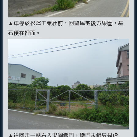
▲車停於松暉工業社前，回望民宅後方果園，基
石便在裡面。
▲往回走一點右入果園鐵門，鐵門未鎖只是虛