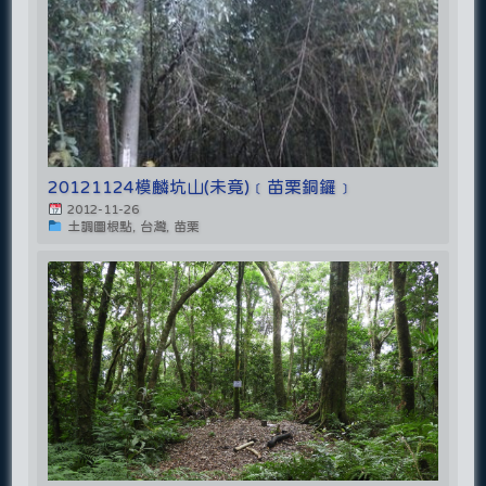
20121124模麟坑山(未竟)﹝苗栗銅鑼﹞
2012-11-26
土調圖根點, 台灣, 苗栗