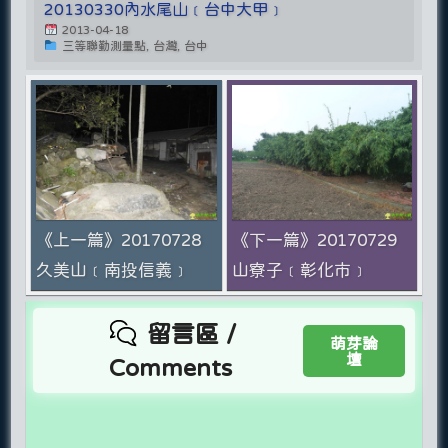
20130330內水尾山﹝台中大甲﹞
2013-04-18
三等聯勤測量點, 台灣, 台中
《上一篇》20170728
《下一篇》20170729
久美山﹝南投信義﹞
山寮子﹝彰化市﹞
留言區 /
萌芽論
壇
Comments