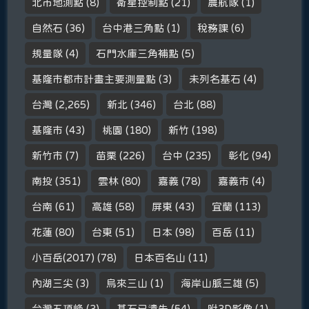
北市地測點
(8)
衛星控制點
(21)
農航隊
(1)
自然石
(36)
台中港三角點
(1)
稅務課
(6)
規量隊
(4)
石門水庫三角補點
(5)
基隆市都市計畫主要測量點
(3)
未列名基石
(4)
台灣
(2,265)
新北
(346)
台北
(88)
基隆市
(43)
桃園
(180)
新竹
(198)
新竹市
(7)
苗栗
(226)
台中
(235)
彰化
(94)
南投
(351)
雲林
(80)
嘉義
(78)
嘉義市
(4)
台南
(61)
高雄
(58)
屏東
(43)
宜蘭
(113)
花蓮
(80)
台東
(51)
日本
(98)
百岳
(11)
小百岳(2017)
(78)
日本百名山
(11)
內湖三尖
(3)
烏來三山
(1)
海岸山脈三雄
(5)
台灣五頂峰
(3)
基石已遺失
(54)
附3D影像
(1)