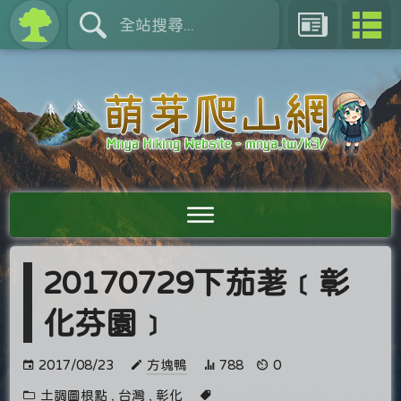
20170729下茄荖﹝彰
化芬園﹞
2017/08/23
方塊鴨
788
0
土調圖根點
,
台灣
,
彰化