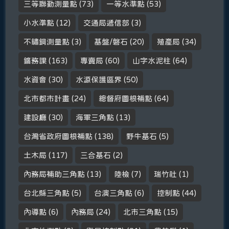
三等聯勤測量點
(73)
一等水準點
(53)
小水準點
(12)
交通局遞信部
(3)
不鏽鋼測量點
(3)
基盤/磐石
(20)
殖產局
(34)
鑛務課
(163)
專賣局
(60)
山字水泥柱
(64)
水資會
(30)
水源保護區界
(50)
北市都市計畫
(24)
總督府圖根補點
(64)
建設廳
(30)
海軍三角點
(13)
台灣省政府圖根補點
(138)
野牛基石
(5)
土木局
(117)
三合基石
(2)
內務局補助三角點
(13)
陸檢
(7)
瑞竹社
(1)
台北縣三角點
(5)
台演三角點
(6)
控制點
(44)
內導點
(6)
內務局
(24)
北市三角點
(15)