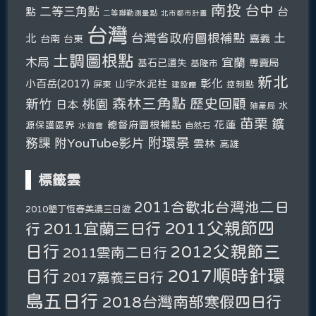
南投
台中
二等三角點
台
點
二等聯勤測量點
北市都市計畫
台灣
台灣省政府圖根補點
土
北
嘉義
台南
台東
土調圖根點
木局
宜蘭
基石已遺失
專賣局
基隆市
新北
彰化
小百岳(2017)
山字水泥柱
屏東
控制點
建設廳
森林三角點
新竹
歷史回顧
桃園
日本
水
殖產局
苗栗
鑛
總督府圖根補點
花蓮
源保護區界
自然石
水資會
附環景
務課
附YouTube影片
雲林
高雄
標籤雲
2011合歡北台灣池二日
2010墾丁恆春美濃三日遊
2011父親節四
2011宜蘭三日行
行
日行
2012父親節三
2011雲南二日行
2017順時針環
日行
2017嘉義三日行
島五日行
2018台灣南部寒假四日行