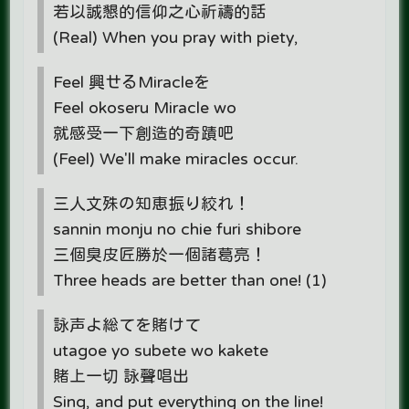
若以誠懇的信仰之心祈禱的話
(Real) When you pray with piety,
Feel 興せるMiracleを
Feel okoseru Miracle wo
就感受一下創造的奇蹟吧
(Feel) We'll make miracles occur.
三人文殊の知恵振り絞れ！
sannin monju no chie furi shibore
三個臭皮匠勝於一個諸葛亮！
Three heads are better than one! (1)
詠声よ総てを賭けて
utagoe yo subete wo kakete
賭上一切 詠聲唱出
Sing, and put everything on the line!