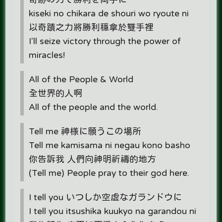
kiseki no chikara de shouri wo ryoute ni
以奇蹟之力將勝利穩拿於雙手裡
I'll seize victory through the power of
miracles!
All of the People & World
全世界的人啊
All of the people and the world.
Tell me 神様に願うこの場所
Tell me kamisama ni negau kono basho
你告訴我 人們向神明祈禱的地方
(Tell me) People pray to their god here.
I tell you いつしか空虚なガランドウに
I tell you itsushika kuukyo na garandou ni