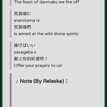
The feast of danmaku we fire off
荒御魂に
aramitama ni
荒御魂們
Is aimed at the wild divine spirits.
捧げばいい
sasageba ii
獻上你的祈望吧！
Offer your prayers to us!
♪ Note (By Releska)：