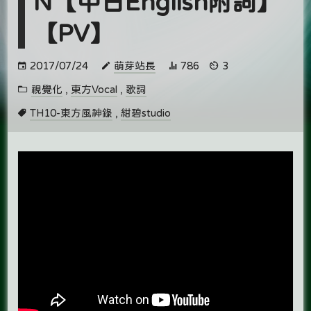
N【中日English附詞】
【PV】
2017/07/24
萌芽站長
786
3
視覺化
,
東方Vocal
,
歌詞
TH10-東方風神錄
,
紺碧studio