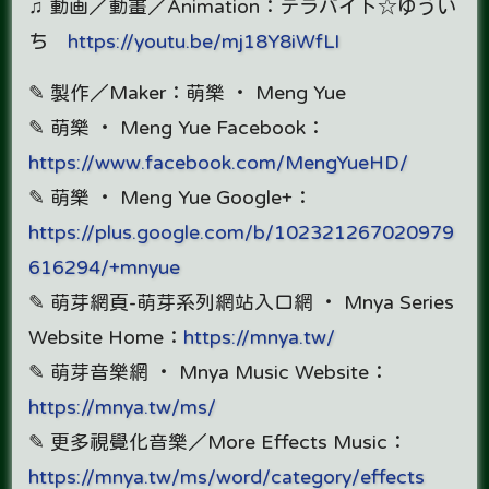
♫ 動画／動畫／Animation：テラバイト☆ゆうい
ち
https://youtu.be/mj18Y8iWfLI
✎ 製作／Maker：萌樂 ‧ Meng Yue
✎ 萌樂 ‧ Meng Yue Facebook：
https://www.facebook.com/MengYueHD/
✎ 萌樂 ‧ Meng Yue Google+：
https://plus.google.com/b/102321267020979
616294/+mnyue
✎ 萌芽網頁-萌芽系列網站入口網 ‧ Mnya Series
Website Home：
https://mnya.tw/
✎ 萌芽音樂網 ‧ Mnya Music Website：
https://mnya.tw/ms/
✎ 更多視覺化音樂／More Effects Music：
https://mnya.tw/ms/word/category/effects