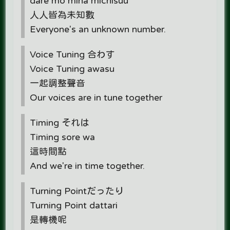
dare mo mina michisuu
人人皆為未知數
Everyone's an unknown number.
Voice Tuning 合わす
Voice Tuning awasu
一起調整聲音
Our voices are in tune together
Timing それは
Timing sore wa
這時間點
And we're in time together.
Turning Pointだったり
Turning Point dattari
是轉機呢