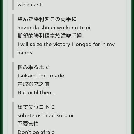
were cast.
望んだ勝利をこの両手に
nozonda shouri wo kono te ni
期望的勝利穩拿於這雙手裡
I will seize the victory I longed for in my
hands.
掴み取るまで
tsukami toru made
在取得它之前
But until then…
総て失うコトに
subete ushinau koto ni
不要害怕
Don't be afraid