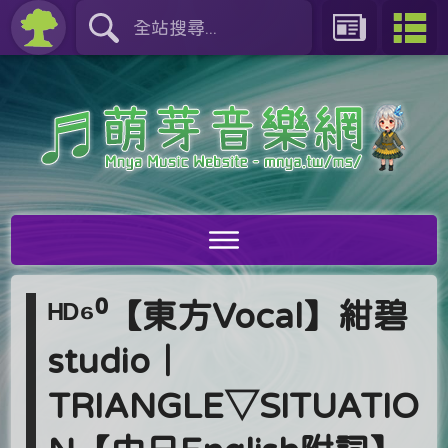
ᴴᴰ⁶⁰【東方Vocal】紺碧
studio｜
TRIANGLE▽SITUATIO