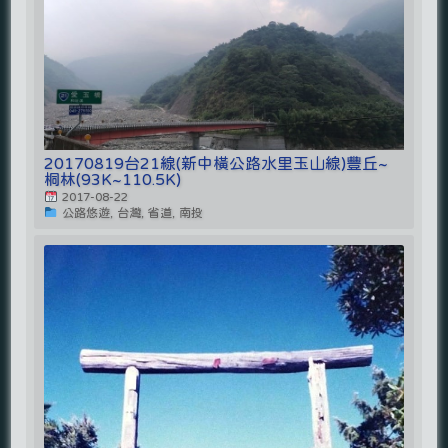
20170819台21線(新中橫公路水里玉山線)豐丘~
桐林(93K~110.5K)
2017-08-22
公路悠遊, 台灣, 省道, 南投