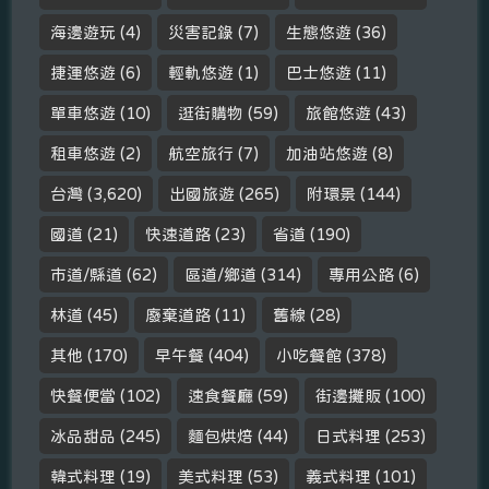
海邊遊玩
(4)
災害記錄
(7)
生態悠遊
(36)
捷運悠遊
(6)
輕軌悠遊
(1)
巴士悠遊
(11)
單車悠遊
(10)
逛街購物
(59)
旅館悠遊
(43)
租車悠遊
(2)
航空旅行
(7)
加油站悠遊
(8)
台灣
(3,620)
出國旅遊
(265)
附環景
(144)
國道
(21)
快速道路
(23)
省道
(190)
市道/縣道
(62)
區道/鄉道
(314)
專用公路
(6)
林道
(45)
廢棄道路
(11)
舊線
(28)
其他
(170)
早午餐
(404)
小吃餐館
(378)
快餐便當
(102)
速食餐廳
(59)
街邊攤販
(100)
冰品甜品
(245)
麵包烘焙
(44)
日式料理
(253)
韓式料理
(19)
美式料理
(53)
義式料理
(101)