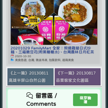
20201029 FamilyMart 全家：照燒雞腿日式炒
麵、三福嫩豆花(附黑糖糖水)、台灣農林日月紅茶
2020-10-30
美食悠遊, 台灣, 微波冷凍, 包裝飲料, 超商美食
《上一篇》20130811
《下一篇》20130817
高雄半屏山自然公園
苗栗客家文化園區
留言區 /
萌芽論
壇
Comments