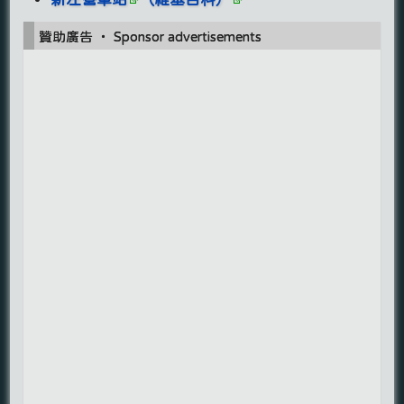
贊助廣告 ‧ Sponsor advertisements