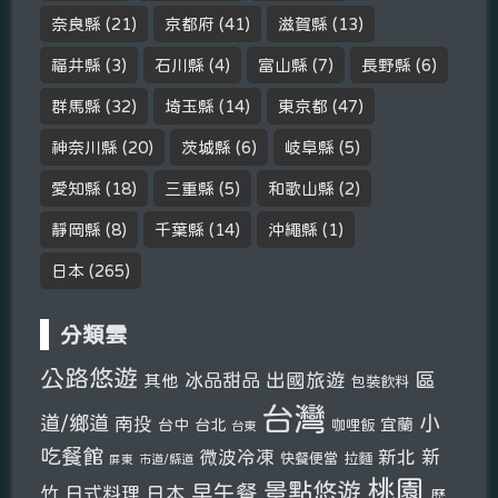
奈良縣
(21)
京都府
(41)
滋賀縣
(13)
福井縣
(3)
石川縣
(4)
富山縣
(7)
長野縣
(6)
群馬縣
(32)
埼玉縣
(14)
東京都
(47)
神奈川縣
(20)
茨城縣
(6)
岐阜縣
(5)
愛知縣
(18)
三重縣
(5)
和歌山縣
(2)
靜岡縣
(8)
千葉縣
(14)
沖繩縣
(1)
日本
(265)
分類雲
公路悠遊
區
冰品甜品
出國旅遊
其他
包裝飲料
台灣
小
道/鄉道
南投
宜蘭
台中
台北
咖哩飯
台東
吃餐館
新北
新
微波冷凍
快餐便當
拉麵
市道/縣道
屏東
桃園
景點悠遊
早午餐
竹
日式料理
日本
歷