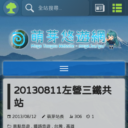
20130811左營三鐵共
站
2013/08/12
萌芽站長
306
1
景點悠遊
,
鐵路悠遊
,
台灣
,
高雄