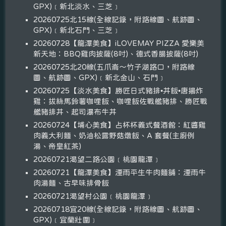
GPX)﹝新北淡水、三芝﹞
20260725北15線(全線記錄，附路線圖、航跡圖、
GPX)﹝新北石門、三芝﹞
20260728【龍潭美食】iLOVEMAY PIZZA 愛樂美
新天地：BBQ雞肉披薩(8吋)、德式香腸披薩(8吋)
20260725北20線(五爪崙～竹子湖路口，附路線
圖、航跡圖、GPX)﹝新北金山、石門﹞
20260725【淡水美食】勝匠日式豬排•丼飯•唐揚炸
雞：拔絲馬鈴薯咖哩飯、咖哩飯佐戰艦豬排、勝匠戰
艦豬排丼、起司瀑布牛丼
20260724【埔心美食】占杯杯義式餐酒館：紅醬雞
肉義大利麵、奶油松露野菇燉飯、A 套餐(主廚例
湯、帝皇紅茶)
20260721渴望二路公園﹝桃園龍潭﹞
20260721【龍潭美食】湮雨平生牛肉麵舖：湮雨牛
肉湯麵、古早味排骨飯
20260721渴望村公園﹝桃園龍潭﹞
20260718宜20線(全線記錄，附路線圖、航跡圖、
GPX)﹝宜蘭壯圍﹞