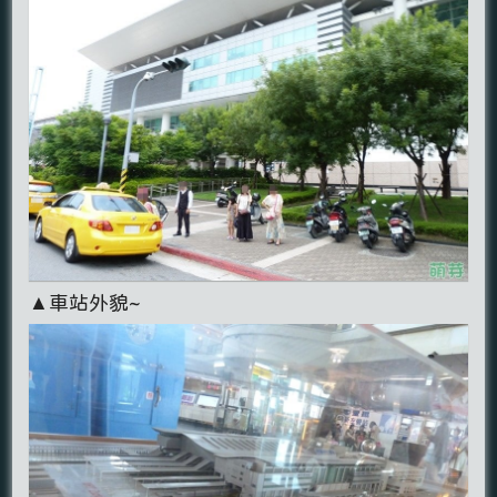
▲車站外貌~