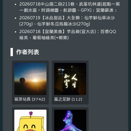
20260718中山路二段211巷、武荖坑林道(起點～第
一戲水區，附路線圖、航跡圖、GPX)﹝宜蘭蘇澳﹞
20260719【冰品甜品】大全聯：仙芋鮮仙草冰沙
(270g)、仙芋鮮冬瓜烏龍冰沙(270g)
20260718【宜蘭美食】芋品殿(宜大店)：百香QQ
綠茶、葡萄柚綠茶(+椰果)
作者列表
萌芽站長
(
3742
)
風之足跡
(
112
)