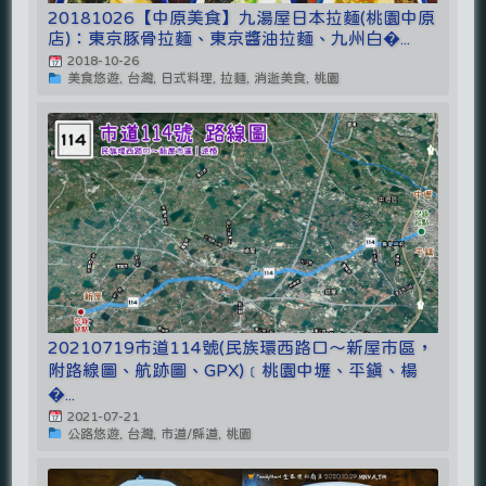
20181026【中原美食】九湯屋日本拉麵(桃園中原
店)：東京豚骨拉麵、東京醬油拉麵、九州白�...
2018-10-26
美食悠遊, 台灣, 日式料理, 拉麵, 消逝美食, 桃園
20210719市道114號(民族環西路口～新屋市區，
附路線圖、航跡圖、GPX)﹝桃園中壢、平鎮、楊
�...
2021-07-21
公路悠遊, 台灣, 市道/縣道, 桃園