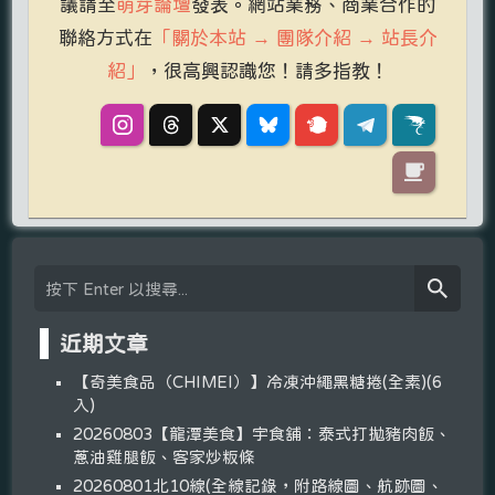
議請至
萌芽論壇
發表。網站業務、商業合作的
聯絡方式在
「關於本站 → 團隊介紹 → 站長介
紹」
，很高興認識您！請多指教！
近期文章
【奇美食品（CHIMEI）】冷凍沖繩黑糖捲(全素)(6
入)
20260803【龍潭美食】宇食舖：泰式打拋豬肉飯、
蔥油雞腿飯、客家炒粄條
20260801北10線(全線記錄，附路線圖、航跡圖、