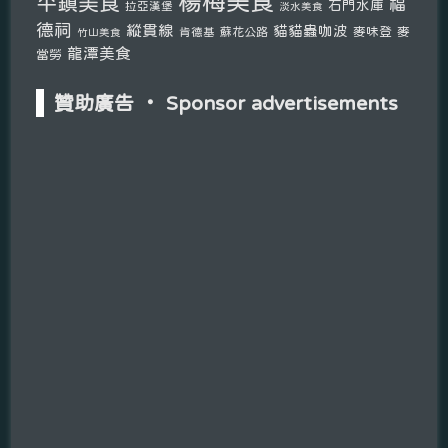
楊梅美食
平鎮美食
福
石門水庫
拉亞漢堡
淡水美食
德祠
縱貫線
貓貓蟲咖波
麥味登
麥
肯德基
蘇花公路
竹山美食
龍潭美食
當勞
贊助廣告 ‧ Sponsor advertisements