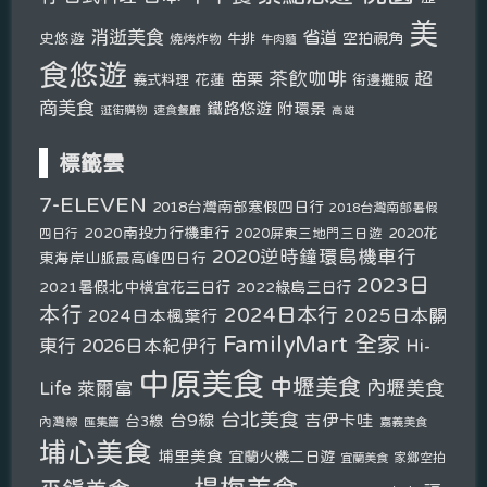
美
消逝美食
省道
史悠遊
空拍視角
燒烤炸物
牛排
牛肉麵
食悠遊
茶飲咖啡
超
苗栗
義式料理
花蓮
街邊攤販
商美食
鐵路悠遊
附環景
逛街購物
速食餐廳
高雄
標籤雲
7-ELEVEN
2018台灣南部寒假四日行
2018台灣南部暑假
2020南投力行機車行
2020花
2020屏東三地門三日遊
四日行
2020逆時鐘環島機車行
東海岸山脈最高峰四日行
2023日
2021暑假北中橫宜花三日行
2022綠島三日行
本行
2024日本行
2025日本關
2024日本楓葉行
FamilyMart 全家
東行
2026日本紀伊行
Hi-
中原美食
中壢美食
內壢美食
Life 萊爾富
台北美食
台9線
吉伊卡哇
台3線
內灣線
匯集篇
嘉義美食
埔心美食
埔里美食
宜蘭火機二日遊
宜蘭美食
家鄉空拍