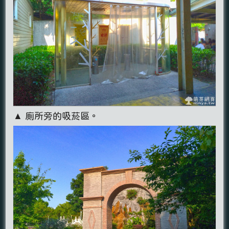
▲ 廁所旁的吸菸區。