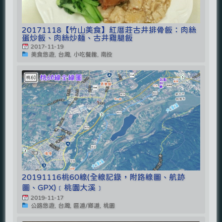
20171118【竹山美食】紅厝莊古井排骨飯：肉絲
蛋炒飯、肉絲炒麵、古井雞腿飯
2017-11-19
美食悠遊, 台灣, 小吃餐館, 南投
20191116桃60線(全線記錄，附路線圖、航跡
圖、GPX)﹝桃園大溪﹞
2019-11-17
公路悠遊, 台灣, 區道/鄉道, 桃園