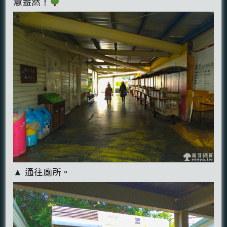
意盎然！
▲ 通往廁所。