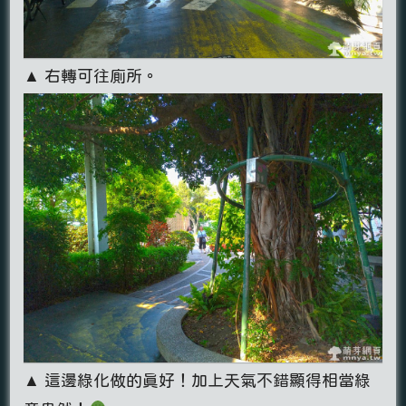
▲ 右轉可往廁所。
▲ 這邊綠化做的真好！加上天氣不錯顯得相當綠