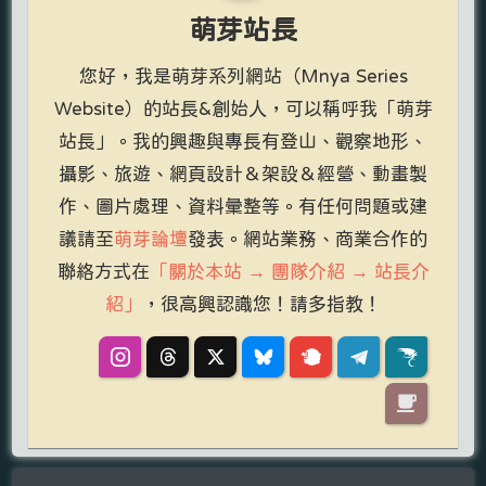
萌芽站長
您好，我是萌芽系列網站（Mnya Series
Website）的站長&創始人，可以稱呼我「萌芽
站長」。我的興趣與專長有登山、觀察地形、
攝影、旅遊、網頁設計＆架設＆經營、動畫製
作、圖片處理、資料彙整等。有任何問題或建
議請至
萌芽論壇
發表。網站業務、商業合作的
聯絡方式在
「關於本站 → 團隊介紹 → 站長介
紹」
，很高興認識您！請多指教！