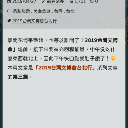
2019/04/27
萌芽站長
1,701
0
景點悠遊
,
美食悠遊
,
台灣
,
台北
2019台灣文博會台北行
離開花博爭艷館，也等於離開了
「2019台灣文博
會」
場館，接下來要補充回程能量，中午沒吃什
麼東西就北上，因此下午快四點就肚子餓了！
本篇文章是
「2019台灣文博會台北行」
系列文章
的
第三篇
。