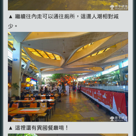
▲ 繼續往內走可以通往廁所，這邊人潮相對減
少。
▲ 這裡還有異國餐廳唷！