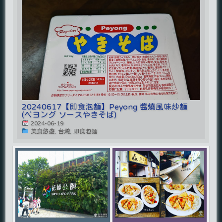
20240617【即食泡麵】Peyong 醬燒風味炒麵
(ペヨング ソースやきそば)
2024-06-19
美食悠遊, 台灣, 即食泡麵