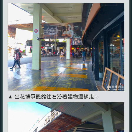
▲ 出花博爭艷館往右沿著建物邊緣走。