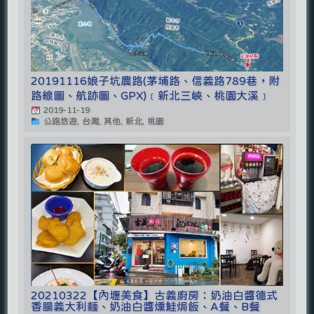
20191116娘子坑農路(茅埔路、信義路789巷，附
路線圖、航跡圖、GPX)﹝新北三峽、桃園大溪﹞
2019-11-19
公路悠遊, 台灣, 其他, 新北, 桃園
20210322【內壢美食】古義廚房：奶油白醬德式
香腸義大利麵、奶油白醬燻鮭焗飯、A餐、B餐