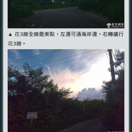
▲ 花3線全線最東點，左邊可通海岸邊，右轉續行
花3線。