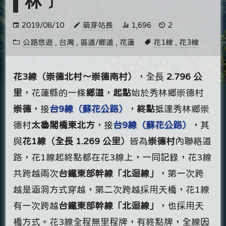
林﹞
2019/08/10
萌芽站長
1,696
2
公路悠遊
,
台灣
,
區道/鄉道
,
花蓮
花1線
,
花3線
花3線（崇德北村～崇德南村）
，全長
2.796 公
里
，花蓮縣的一條
鄉道
，
起點
始於秀林鄉崇德村
崇德
，接
台9線（蘇花公路）
，
終點
抵達秀林鄉崇
德村
太魯閣橋東北方
，接
台9線（蘇花公路）
，其
與
花1線（全長 1.269 公里）
皆為
崇德村
內聯絡道
路，花1線起終點都在花3線上，一同記錄，花3線
共跨越兩次
台鐵東部幹線「北迴線」
，第一次跨
越是涵洞方式穿越，第二次跨越採用天橋，花1線
有一次跨越
台鐵東部幹線「北迴線」
，也採用天
橋方式。花3線全程無里程牌，有終點牌，全線因