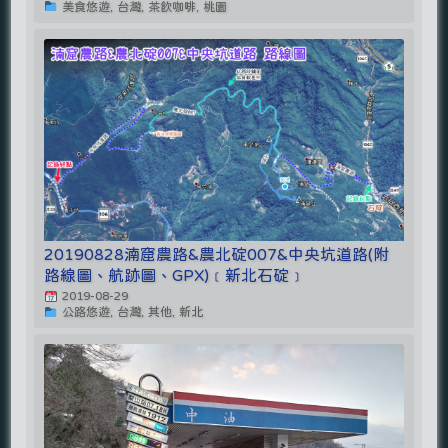
美食悠遊, 台灣, 茶飲咖啡, 桃園
20190828湳窟農路&農北碇007&中央坑道路(附
路線圖、航跡圖、GPX)﹝新北石碇﹞
2019-08-29
公路悠遊, 台灣, 其他, 新北