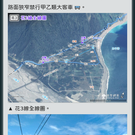
路面狹窄禁行甲乙類大客車
。
▲ 花3線全線圖。