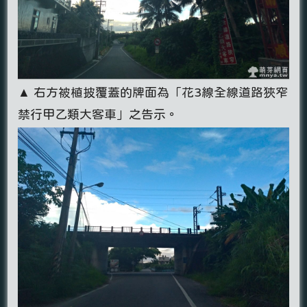
▲ 右方被植披覆蓋的牌面為「花3線全線道路狹窄
禁行甲乙類大客車」之告示。