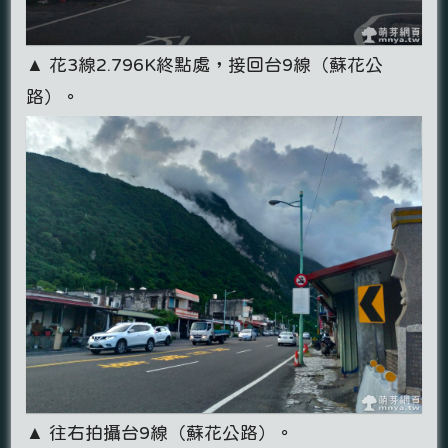
▲ 花3線2.796K終點處，接回台9線（蘇花公
路）。
▲ 往右拍攝台9線（蘇花公路）。