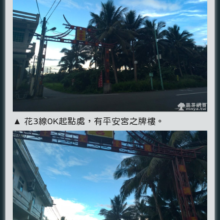
▲ 花3線0K起點處，有平安宮之牌樓。