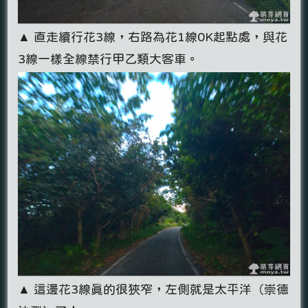
▲ 直走續行花3線，右路為花1線0K起點處，與花
3線一樣全線禁行甲乙類大客車。
▲ 這邊花3線真的很狹窄，左側就是太平洋（崇德