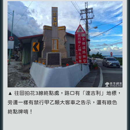
▲ 往回拍花3線終點處，路口有「達吉利」地標，
旁邊一樣有禁行甲乙類大客車之告示，還有綠色
終點牌唷！