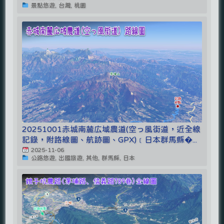
景點悠遊, 台灣, 桃園
20251001赤城南麓広域農道(空っ風街道，近全線
記錄，附路線圖、航跡圖、GPX)﹝日本群馬縣�...
2025-11-06
公路悠遊, 出國旅遊, 其他, 群馬縣, 日本