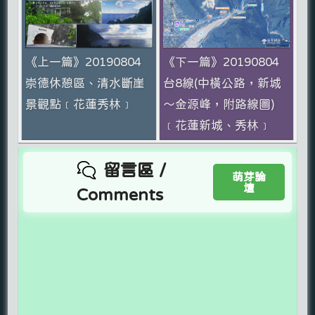
《上一篇》20190804
《下一篇》20190804
崇德休憩區、清水斷崖
台8線(中橫公路，新城
景觀點﹝花蓮秀林﹞
～金源峰，附路線圖)
﹝花蓮新城、秀林﹞
留言區 /
萌芽論
壇
Comments