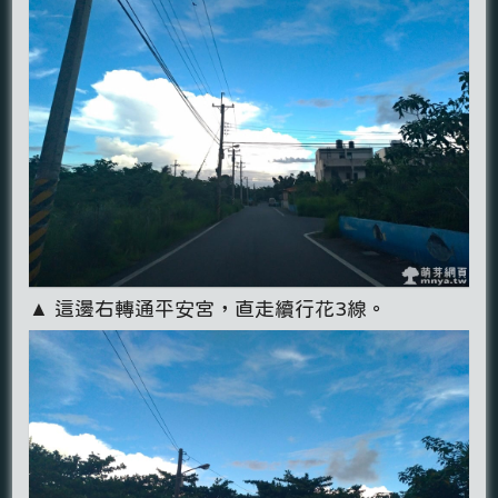
▲ 這邊右轉通平安宮，直走續行花3線。