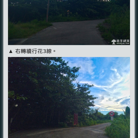
▲ 右轉續行花3線。