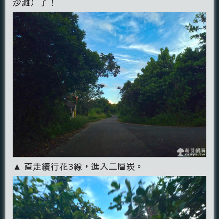
沙灘）了！
▲ 直走續行花3線，進入二層崁。