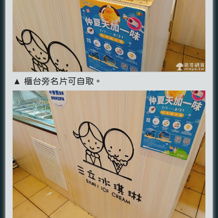
▲ 櫃台旁名片可自取。