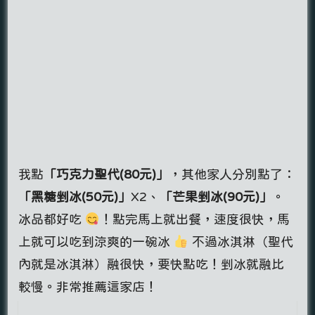
我點
「巧克力聖代(80元)」
，其他家人分別點了：
「黑糖剉冰(50元)
」
X2、
「芒果剉冰(90元)」
。
冰品都好吃
！點完馬上就出餐，速度很快，馬
上就可以吃到涼爽的一碗冰
不過冰淇淋（聖代
內就是冰淇淋）融很快，要快點吃！剉冰就融比
較慢。非常推薦這家店！