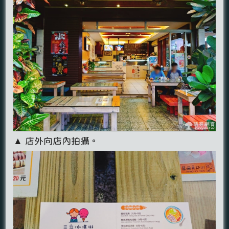
▲ 店外向店內拍攝。