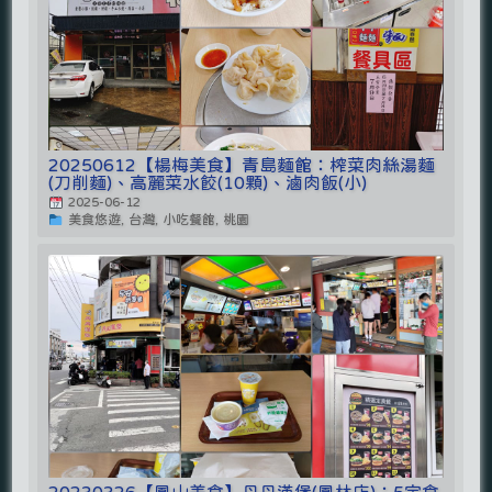
20250612【楊梅美食】青島麵館：榨菜肉絲湯麵
(刀削麵)、高麗菜水餃(10顆)、滷肉飯(小)
2025-06-12
美食悠遊, 台灣, 小吃餐館, 桃園
20230326【鳳山美食】丹丹漢堡(鳳林店)：5定食