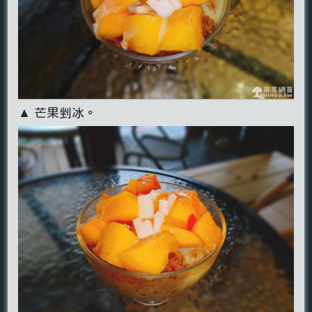
▲ 芒果剉冰。