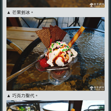
▲ 芒果剉冰。
▲ 巧克力聖代。