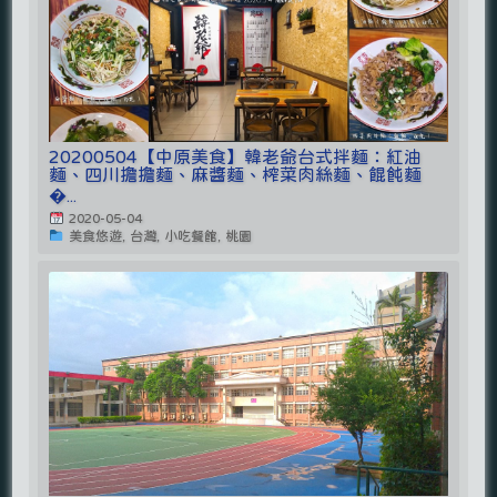
20200504【中原美食】韓老爺台式拌麵：紅油
麵、四川擔擔麵、麻醬麵、榨菜肉絲麵、餛飩麵
�...
2020-05-04
美食悠遊, 台灣, 小吃餐館, 桃園