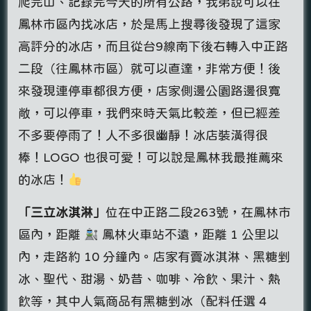
爬完山、記錄完今天的所有公路，我弟說可以在
鳳林市區內找冰店，於是馬上搜尋後發現了這家
高評分的冰店，而且從台9線南下後右轉入中正路
二段（往鳳林市區）就可以直達，非常方便！後
來發現連停車都很方便，店家側邊公園路邊很寬
敞，可以停車，我們來時天氣比較差，但已經差
不多要停雨了！人不多很幽靜！冰店裝潢得很
棒！LOGO 也很可愛！可以說是鳳林我最推薦來
的冰店！
「三立冰淇淋」
位在中正路二段263號，在鳳林市
區內，距離
鳳林火車站不遠，距離 1 公里以
內，走路約 10 分鐘內。店家有賣冰淇淋、黑糖剉
冰、聖代、甜湯、奶昔、咖啡、冷飲、果汁、熱
飲等，其中人氣商品有黑糖剉冰（配料任選 4