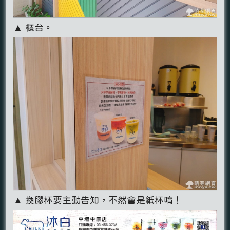
▲ 櫃台。
▲ 換膠杯要主動告知，不然會是紙杯唷！