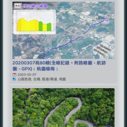
20200307桃80線(全線記錄，附路線圖、航跡
圖、GPX)﹝桃園楊梅﹞
2020-03-07
公路悠遊, 台灣, 區道/鄉道, 桃園