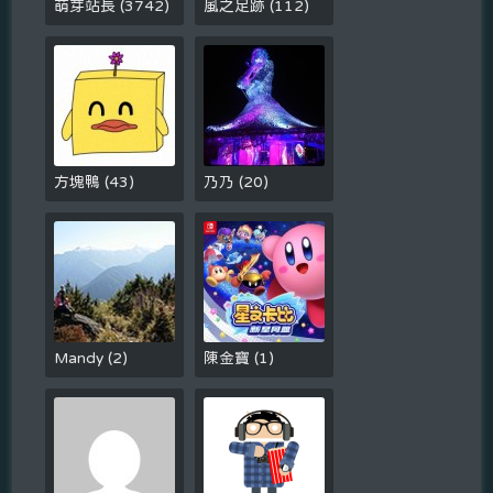
萌芽站長
(
3742
)
風之足跡
(
112
)
方塊鴨
(
43
)
乃乃
(
20
)
Mandy
(
2
)
陳金寶
(
1
)