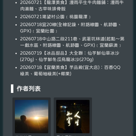
20260721【龍潭美食】湮雨平生牛肉麵舖：湮雨牛
肉湯麵、古早味排骨飯
20260721渴望村公園﹝桃園龍潭﹞
20260718宜20線(全線記錄，附路線圖、航跡圖、
GPX)﹝宜蘭壯圍﹞
20260718中山路二段211巷、武荖坑林道(起點～第
一戲水區，附路線圖、航跡圖、GPX)﹝宜蘭蘇澳﹞
20260719【冰品甜品】大全聯：仙芋鮮仙草冰沙
(270g)、仙芋鮮冬瓜烏龍冰沙(270g)
20260718【宜蘭美食】芋品殿(宜大店)：百香QQ
綠茶、葡萄柚綠茶(+椰果)
作者列表