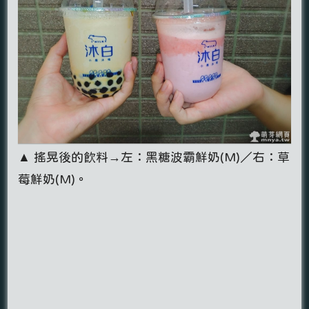
▲ 搖晃後的飲料→左：黑糖波霸鮮奶(M)／右：草
莓鮮奶(M)。