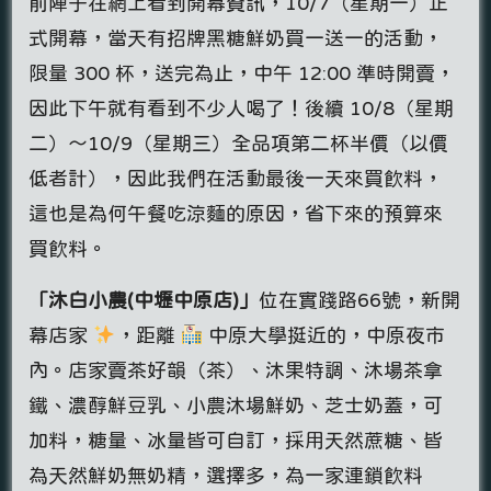
前陣子在網上看到開幕資訊，10/7（星期一）正
式開幕，當天有招牌黑糖鮮奶買一送一的活動，
限量 300 杯，送完為止，中午 12:00 準時開賣，
因此下午就有看到不少人喝了！後續 10/8（星期
二）～10/9（星期三）全品項第二杯半價（以價
低者計），因此我們在活動最後一天來買飲料，
這也是為何午餐吃涼麵的原因，省下來的預算來
買飲料。
「沐白小農(中壢中原店)」
位在實踐路66號，新開
幕店家
，距離
中原大學挺近的，中原夜市
內。店家賣茶好韻（茶）、沐果特調、沐場茶拿
鐵、濃醇鮮豆乳、小農沐場鮮奶、芝士奶蓋，可
加料，糖量、冰量皆可自訂，採用天然蔗糖、皆
為天然鮮奶無奶精，選擇多，為一家連鎖飲料