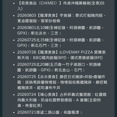
【奇美食品（CHIMEI）】冷凍沖繩黑糖捲(全素)(6
入)
20260803【龍潭美食】宇食舖：泰式打拋豬肉飯、
蔥油雞腿飯、客家炒粄條
20260801北10線(全線記錄，附路線圖、航跡圖、
GPX)﹝新北淡水、三芝﹞
20260725北15線(全線記錄，附路線圖、航跡圖、
GPX)﹝新北石門、三芝﹞
20260728【龍潭美食】iLOVEMAY PIZZA 愛樂美
新天地：BBQ雞肉披薩(8吋)、德式香腸披薩(8吋)
20260725北20線(五爪崙～竹子湖路口，附路線
圖、航跡圖、GPX)﹝新北金山、石門﹞
20260725【淡水美食】勝匠日式豬排•丼飯•唐揚炸
雞：拔絲馬鈴薯咖哩飯、咖哩飯佐戰艦豬排、勝匠戰
艦豬排丼、起司瀑布牛丼
20260724【埔心美食】占杯杯義式餐酒館：紅醬雞
肉義大利麵、奶油松露野菇燉飯、A 套餐(主廚例
湯、帝皇紅茶)
20260721渴望二路公園﹝桃園龍潭﹞