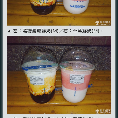
▲ 左：黑糖波霸鮮奶(M)／右：草莓鮮奶(M)。