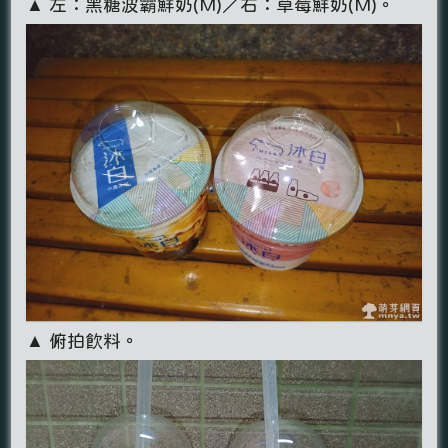
▲ 左：黑糖波霸鮮奶(M)／右：草莓鮮奶(M)。
▲ 俯拍飲料。