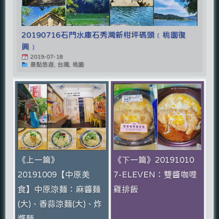
20190716石門水庫石秀灣新柑坪碼頭﹝桃園復
興﹞
2019-07-18
景點悠遊, 台灣, 桃園
《上一篇》
《下一篇》20191010
20191009【中原美
7-ELEVEN：雙醬咖哩
食】中原涼麵：麻醬麵
雞排飯
(大)、香蒜涼麵(大)、炸
醬麵