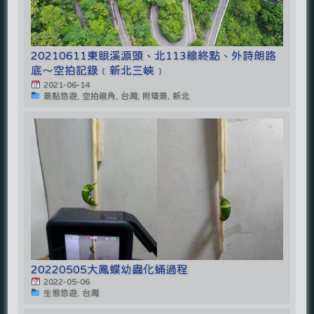
20210611東眼溪源頭、北113線終點、外詩朗路
底～空拍記錄﹝新北三峽﹞
2021-06-14
景點悠遊, 空拍視角, 台灣, 附環景, 新北
20220505大鳳蝶幼蟲化蛹過程
2022-05-06
生態悠遊, 台灣