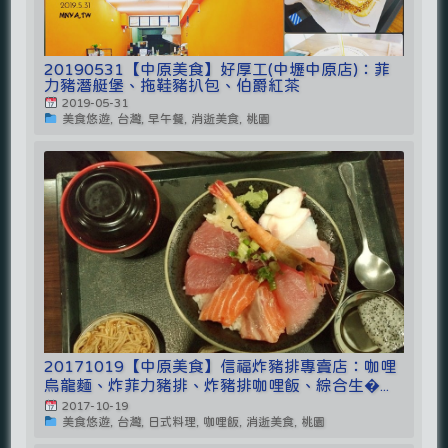
20190531【中原美食】好厚工(中壢中原店)：菲
力豬潛艇堡、拖鞋豬扒包、伯爵紅茶
2019-05-31
美食悠遊, 台灣, 早午餐, 消逝美食, 桃園
20171019【中原美食】信福炸豬排專賣店：咖哩
烏龍麵、炸菲力豬排、炸豬排咖哩飯、綜合生�...
2017-10-19
美食悠遊, 台灣, 日式料理, 咖哩飯, 消逝美食, 桃園