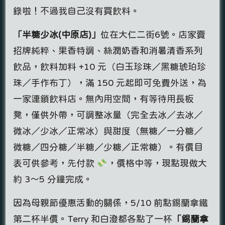
錄啦！不過我自己沒有買飲料。
「半糖少冰(中原店)」
位在大仁二街6號。店家賣
招牌純粹、果香特調、絲潤奶香和消暑清香系列
飲品，飲料加料 +10 元（白玉珍珠／黑糖琥珀珍
珠／手作布丁），滿 150 元起即可免費外送，為
一家連鎖飲料店。無內用空間，有等待用長板
凳，僅供外帶，可調整冰量（完全去冰／去冰／
微冰／少冰／正常冰）與甜度（無糖／一分糖／
微糖／四分糖／半糖／少糖／正常糖）。有價目
表可供參考，先付款
，價格中等，現點現做大
約 3～5 分鐘完成。
因為母親節優惠活動的關係，5/10 前點錫蘭拿鐵
第二杯半價。Terry 和白澄都各點了一杯
「錫蘭拿