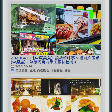
20200413【中原美食】銀絲新味亭 x 繽紛炸玉米
(中原店)：熱戀巧克力手工銀絲卷(小)
2020-04-14
美食悠遊, 台灣, 街邊攤販, 冰品甜品, 桃園