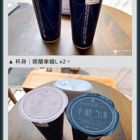
▲ 杯身：錫蘭拿鐵L x2。