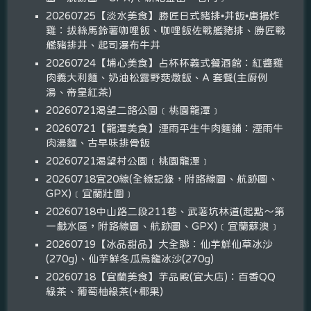
20260725【淡水美食】勝匠日式豬排•丼飯•唐揚炸
雞：拔絲馬鈴薯咖哩飯、咖哩飯佐戰艦豬排、勝匠戰
艦豬排丼、起司瀑布牛丼
20260724【埔心美食】占杯杯義式餐酒館：紅醬雞
肉義大利麵、奶油松露野菇燉飯、A 套餐(主廚例
湯、帝皇紅茶)
20260721渴望二路公園﹝桃園龍潭﹞
20260721【龍潭美食】湮雨平生牛肉麵舖：湮雨牛
肉湯麵、古早味排骨飯
20260721渴望村公園﹝桃園龍潭﹞
20260718宜20線(全線記錄，附路線圖、航跡圖、
GPX)﹝宜蘭壯圍﹞
20260718中山路二段211巷、武荖坑林道(起點～第
一戲水區，附路線圖、航跡圖、GPX)﹝宜蘭蘇澳﹞
20260719【冰品甜品】大全聯：仙芋鮮仙草冰沙
(270g)、仙芋鮮冬瓜烏龍冰沙(270g)
20260718【宜蘭美食】芋品殿(宜大店)：百香QQ
綠茶、葡萄柚綠茶(+椰果)