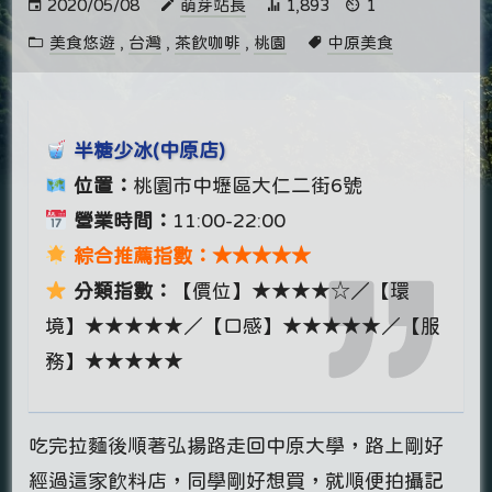
2020/05/08
萌芽站長
1,893
1
美食悠遊
,
台灣
,
茶飲咖啡
,
桃園
中原美食
半糖少冰(中原店)
位置：
桃園市中壢區大仁二街6號
營業時間：
11:00-22:00
綜合推薦指數：★★★★★
分類指數：
【價位】★★★★☆／【環
境】★★★★★／【口感】★★★★★／【服
務】★★★★★
吃完拉麵後順著弘揚路走回中原大學，路上剛好
經過這家飲料店，同學剛好想買，就順便拍攝記