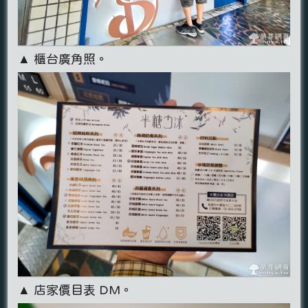
▲ 櫃台廣角照。
▲ 店家價目表 DM。