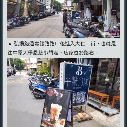
▲ 弘揚路過實踐路路口後進入大仁二街，也就是
往中原大學恩慈小門走，店家位於路右。