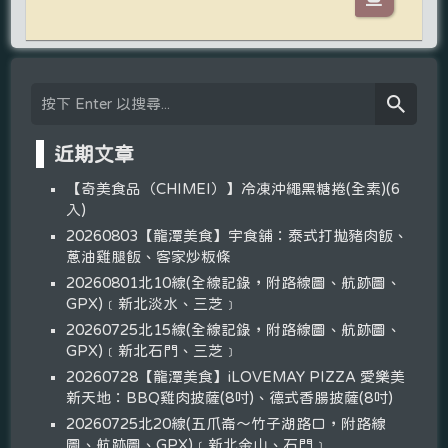
近期文章
【奇美食品（CHIMEI）】冷凍沖繩黑糖捲(全素)(6
入)
20260803【龍潭美食】宇食舖：泰式打拋豬肉飯、
蔥油雞腿飯、客家炒粄條
20260801北10線(全線記錄，附路線圖、航跡圖、
GPX)﹝新北淡水、三芝﹞
20260725北15線(全線記錄，附路線圖、航跡圖、
GPX)﹝新北石門、三芝﹞
20260728【龍潭美食】iLOVEMAY PIZZA 愛樂美
新天地：BBQ雞肉披薩(8吋)、德式香腸披薩(8吋)
20260725北20線(五爪崙～竹子湖路口，附路線
圖、航跡圖、GPX)﹝新北金山、石門﹞