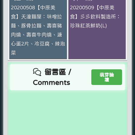
20200508【中原美
20200509【中原美
食】天潼麵屋：味噌拉
食】彡彡飲料製造所：
麵、豚骨拉麵、壽喜豬
珍珠紅茶鮮奶(L)
肉燒、壽喜牛肉燒、溏
心蛋2片、冷豆腐、辣泡
菜
留言區 /
萌芽論
壇
Comments