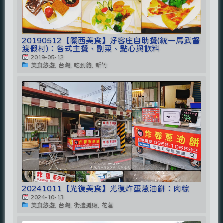
20190512【關西美食】好客庄自助餐(統一馬武督
渡假村)：各式主餐、副菜、點心與飲料
2019-05-12
美食悠遊, 台灣, 吃到飽, 新竹
20241011【光復美食】光復炸蛋蔥油餅：肉粽
2024-10-13
美食悠遊, 台灣, 街邊攤販, 花蓮