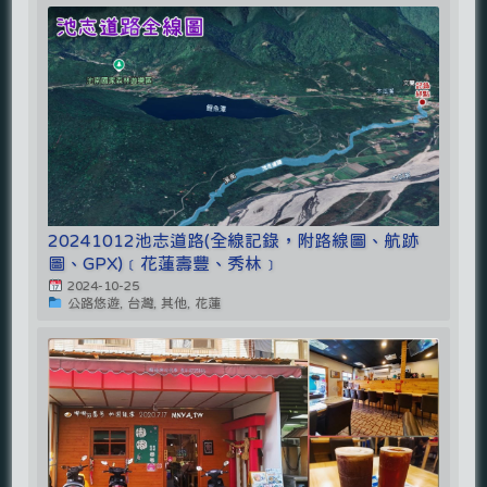
20241012池志道路(全線記錄，附路線圖、航跡
圖、GPX)﹝花蓮壽豐、秀林﹞
2024-10-25
公路悠遊, 台灣, 其他, 花蓮