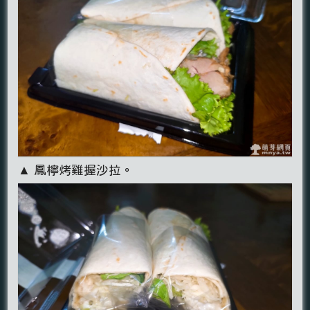
▲ 鳳檸烤雞握沙拉。