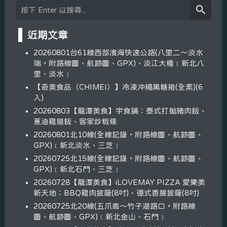
近期文章
20260801台61線西部濱海快速公路(八里二～淡水
端，附路線圖、航跡圖、GPX)、淡江大橋﹝新北八
里、淡水﹞
【奇美食品（CHIMEI）】冷凍沖繩黑糖捲(全素)(6
入)
20260803【龍潭美食】宇食舖：泰式打拋豬肉飯、
蔥油雞腿飯、客家炒粄條
20260801北10線(全線記錄，附路線圖、航跡圖、
GPX)﹝新北淡水、三芝﹞
20260725北15線(全線記錄，附路線圖、航跡圖、
GPX)﹝新北石門、三芝﹞
20260728【龍潭美食】iLOVEMAY PIZZA 愛樂美
新天地：BBQ雞肉披薩(8吋)、德式香腸披薩(8吋)
20260725北20線(五爪崙～竹子湖路口，附路線
圖、航跡圖、GPX)﹝新北金山、石門﹞