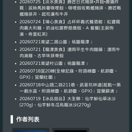
20260725【淡水美食】勝匠日式豬排•丼飯•唐揚炸
雞：拔絲馬鈴薯咖哩飯、咖哩飯佐戰艦豬排、勝匠戰
艦豬排丼、起司瀑布牛丼
20260724【埔心美食】占杯杯義式餐酒館：紅醬雞
肉義大利麵、奶油松露野菇燉飯、A 套餐(主廚例
湯、帝皇紅茶)
20260721渴望二路公園﹝桃園龍潭﹞
20260721【龍潭美食】湮雨平生牛肉麵舖：湮雨牛
肉湯麵、古早味排骨飯
20260721渴望村公園﹝桃園龍潭﹞
20260718宜20線(全線記錄，附路線圖、航跡圖、
GPX)﹝宜蘭壯圍﹞
20260718中山路二段211巷、武荖坑林道(起點～第
一戲水區，附路線圖、航跡圖、GPX)﹝宜蘭蘇澳﹞
20260719【冰品甜品】大全聯：仙芋鮮仙草冰沙
(270g)、仙芋鮮冬瓜烏龍冰沙(270g)
作者列表