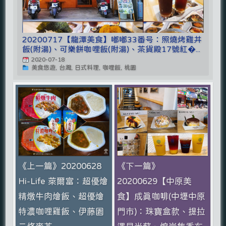
20200717【龍潭美食】嘟嘟33番号：照燒烤雞丼
飯(附湯)、可樂餅咖哩飯(附湯)、茶貨殿17號紅�...
2020-07-18
美食悠遊, 台灣, 日式料理, 咖哩飯, 桃園
《上一篇》20200628
《下一篇》
Hi-Life 萊爾富：超優燴
20200629【中原美
精燉牛肉燴飯、超優燴
食】成真咖啡(中壢中原
特濃咖哩雞飯、伊藤園
門市)：珠寶盒款、提拉