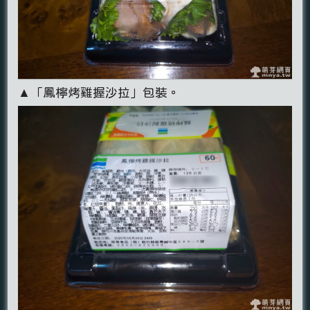
▲「鳳檸烤雞握沙拉」包裝。