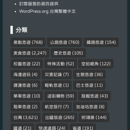
訂閱留言的資訊提供
WordPress.org 台灣繁體中文
分類
景點悠遊
(768)
公路悠遊
(760)
鐵路悠遊
(154)
美食悠遊
(2,247)
歷史悠遊
(105)
校園悠遊
(22)
特殊活動
(52)
空拍視角
(122)
海邊遊玩
(4)
災害記錄
(7)
生態悠遊
(36)
捷運悠遊
(6)
輕軌悠遊
(1)
巴士悠遊
(11)
單車悠遊
(10)
逛街購物
(59)
旅館悠遊
(43)
租車悠遊
(2)
航空旅行
(7)
加油站悠遊
(8)
台灣
(3,621)
出國旅遊
(265)
附環景
(144)
國道
(21)
快速道路
(24)
省道
(191)