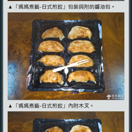
▲「媽媽煮藝-日式煎餃」包裝與附的醬油包。
▲「媽媽煮藝-日式煎餃」內附木叉。