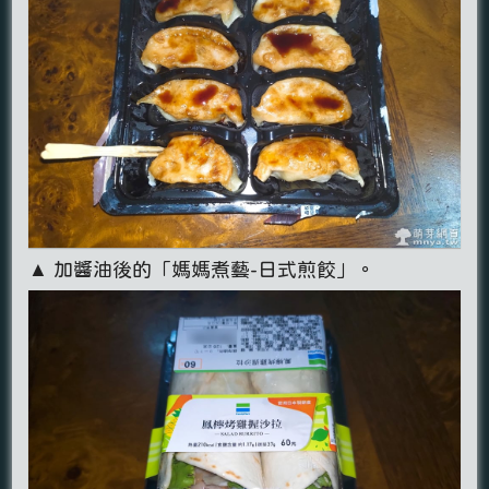
▲ 加醬油後的「媽媽煮藝-日式煎餃」。