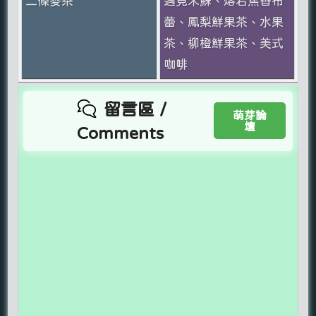
二條麥茶
遇見米蘇、熔岩焦香布
蕾、鳳梨鮮果茶、水果
茶、柳橙鮮果茶、美式
咖啡
留言區 /
萌芽論
壇
Comments