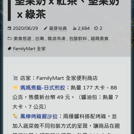
堅果奶ｘ紅茶、堅果奶
ｘ綠茶
2020/06/29
萌芽站長
2,684
2
美食悠遊
,
台灣
,
微波冷凍
,
包裝飲料
,
超商美食
FamilyMart 全家
店家：FamilyMart 全家便利商店
媽媽煮藝-日式煎餃
：熱量 177 大卡、88
公克，售價新台幣 49 元。（醬油包：熱量 7
大卡、7 公克）
鳳檸烤雞握沙拉
：兩種醬料搭配烤雞，並
加入蔬菜做不同包裝方式的呈現，讓商品在視