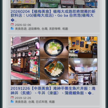
20260204【楊梅美食】楊梅大成路即將開幕的新
飲料店：UG(楊梅大成店)、Go ba 自然湉(楊梅大
�...
2026-02-06
美食悠遊, 逛街購物, 台灣, 茶飲咖啡, 桃園
20191226【中原美食】滝神平價生魚片丼飯：滝
神丼（炙燒）、牛丼（滑蛋）、蒲燒鰻魚飯、�...
2019-12-26
美食悠遊, 台灣, 日式料理, 桃園