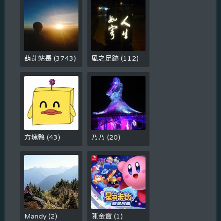
萌芽站長
(
3743
)
風之足跡
(
112
)
方塊鴨
(
43
)
乃乃
(
20
)
Mandy
(
2
)
陳金寶
(
1
)