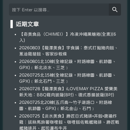
近期文章
【奇美食品（CHIMEI）】冷凍沖繩黑糖捲(全素)(6
入)
20260803【龍潭美食】宇食舖：泰式打拋豬肉飯、
蔥油雞腿飯、客家炒粄條
20260801北10線(全線記錄，附路線圖、航跡圖、
GPX)﹝新北淡水、三芝﹞
20260725北15線(全線記錄，附路線圖、航跡圖、
GPX)﹝新北石門、三芝﹞
20260728【龍潭美食】iLOVEMAY PIZZA 愛樂美
新天地：BBQ雞肉披薩(8吋)、德式香腸披薩(8吋)
20260725北20線(五爪崙～竹子湖路口，附路線
圖、航跡圖、GPX)﹝新北金山、石門﹞
20260725【淡水美食】勝匠日式豬排•丼飯•唐揚炸
雞：拔絲馬鈴薯咖哩飯、咖哩飯佐戰艦豬排、勝匠戰
艦豬排丼、起司瀑布牛丼