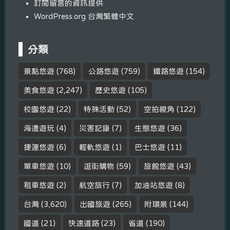
訂閱留言的資訊提供
WordPress.org 台灣繁體中文
分類
景點悠遊
(768)
公路悠遊
(759)
鐵路悠遊
(154)
美食悠遊
(2,247)
歷史悠遊
(105)
校園悠遊
(22)
特殊活動
(52)
空拍視角
(122)
海邊遊玩
(4)
災害記錄
(7)
生態悠遊
(36)
捷運悠遊
(6)
輕軌悠遊
(1)
巴士悠遊
(11)
單車悠遊
(10)
逛街購物
(59)
旅館悠遊
(43)
租車悠遊
(2)
航空旅行
(7)
加油站悠遊
(8)
台灣
(3,620)
出國旅遊
(265)
附環景
(144)
國道
(21)
快速道路
(23)
省道
(190)