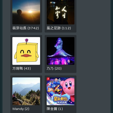
萌芽站長
(
3742
)
風之足跡
(
112
)
方塊鴨
(
43
)
乃乃
(
20
)
Mandy
(
2
)
陳金寶
(
1
)