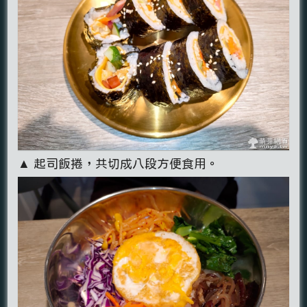
▲ 起司飯捲，共切成八段方便食用。