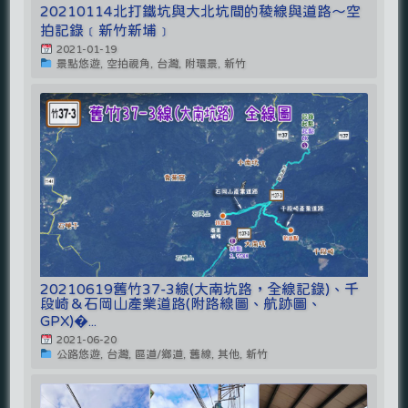
20210114北打鐵坑與大北坑間的稜線與道路～空
拍記錄﹝新竹新埔﹞
2021-01-19
景點悠遊, 空拍視角, 台灣, 附環景, 新竹
20210619舊竹37-3線(大南坑路，全線記錄)、千
段崎＆石岡山產業道路(附路線圖、航跡圖、
GPX)�...
2021-06-20
公路悠遊, 台灣, 區道/鄉道, 舊線, 其他, 新竹