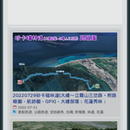
20220729砂卡礑林道(大禮～立霧山三岔路，附路
線圖、航跡圖、GPX)、大禮部落﹝花蓮秀林﹞
2022-07-31
景點悠遊, 公路悠遊, 空拍視角, 台灣, 附環景, 林道, 花蓮