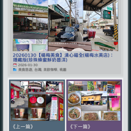
20260130【楊梅美食】清心福全(楊梅水美店)：
隱藏版(珍珠蜂蜜鮮奶普洱)
2026-01-30
美食悠遊, 台灣, 茶飲咖啡, 桃園
《上一篇》
《下一篇》