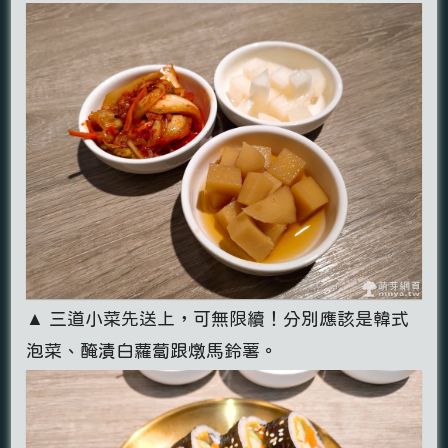
▲ 三道小菜先送上，可無限續！分別應該是韓式
泡菜、醃漬白蘿蔔跟燉馬鈴薯。