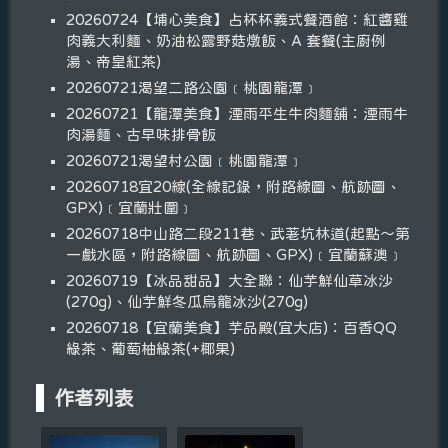
20260724【埔心美食】占杯杯義式餐酒館：紅醬雞
肉義大利麵、奶油松露野菇燉飯、A 套餐(主廚例
湯、帝皇紅茶)
20260721渴望二路公園﹝桃園龍潭﹞
20260721【龍潭美食】湮雨平生牛肉麵舖：湮雨牛
肉湯麵、古早味排骨飯
20260721渴望村公園﹝桃園龍潭﹞
20260718宜20線(全線記錄，附路線圖、航跡圖、
GPX)﹝宜蘭壯圍﹞
20260718中山路二段211巷、武荖坑林道(起點～第
一戲水區，附路線圖、航跡圖、GPX)﹝宜蘭蘇澳﹞
20260719【冰品甜品】大全聯：仙芋鮮仙草冰沙
(270g)、仙芋鮮冬瓜烏龍冰沙(270g)
20260718【宜蘭美食】芋品殿(宜大店)：百香QQ
綠茶、葡萄柚綠茶(+椰果)
作者列表