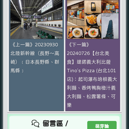
《上一篇》20230930
《下一篇》
北陸新幹線（長野～高
20240726【台北美
崎）﹝日本長野縣、群
食】堤諾義大利比薩
馬縣﹞
Tino's Pizza (台北101
店)：起司瀑布培根義大
利麵、香烤鴨胸橙汁義
大利麵、松露薯條、可
樂
留言區 /
萌芽論