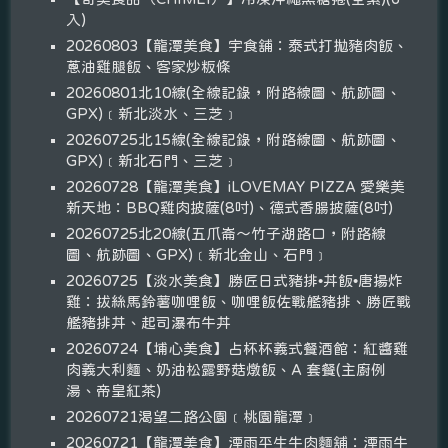
入)
20260803【龍潭美食】宇食舖：泰式打拋豬肉飯、
蔥油雞腿飯、客家炒粄條
20260801北10線(全線記錄，附路線圖、航跡圖、
GPX)﹝新北淡水、三芝﹞
20260725北15線(全線記錄，附路線圖、航跡圖、
GPX)﹝新北石門、三芝﹞
20260728【龍潭美食】iLOVEMAY PIZZA 愛樂美
新天地：BBQ雞肉披薩(8吋)、德式香腸披薩(8吋)
20260725北20線(五爪崙～竹子湖路口，附路線
圖、航跡圖、GPX)﹝新北金山、石門﹞
20260725【淡水美食】勝匠日式豬排•丼飯•唐揚炸
雞：拔絲馬鈴薯咖哩飯、咖哩飯佐戰艦豬排、勝匠戰
艦豬排丼、起司瀑布牛丼
20260724【埔心美食】占杯杯義式餐酒館：紅醬雞
肉義大利麵、奶油松露野菇燉飯、A 套餐(主廚例
湯、帝皇紅茶)
20260721渴望二路公園﹝桃園龍潭﹞
20260721【龍潭美食】湮雨平生牛肉麵舖：湮雨牛