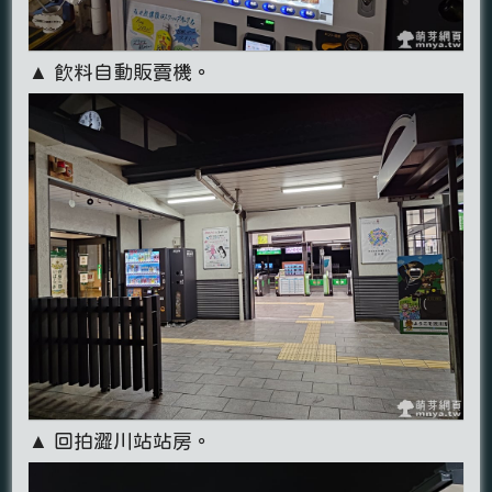
▲ 飲料自動販賣機。
▲ 回拍澀川站站房。