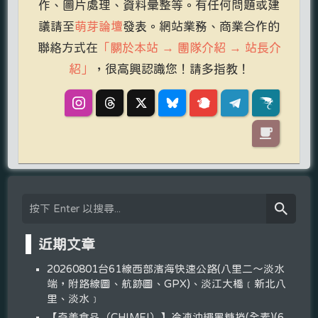
作、圖片處理、資料彙整等。有任何問題或建
議請至
萌芽論壇
發表。網站業務、商業合作的
聯絡方式在
「關於本站 → 團隊介紹 → 站長介
紹」
，很高興認識您！請多指教！
近期文章
20260801台61線西部濱海快速公路(八里二～淡水
端，附路線圖、航跡圖、GPX)、淡江大橋﹝新北八
里、淡水﹞
【奇美食品（CHIMEI）】冷凍沖繩黑糖捲(全素)(6