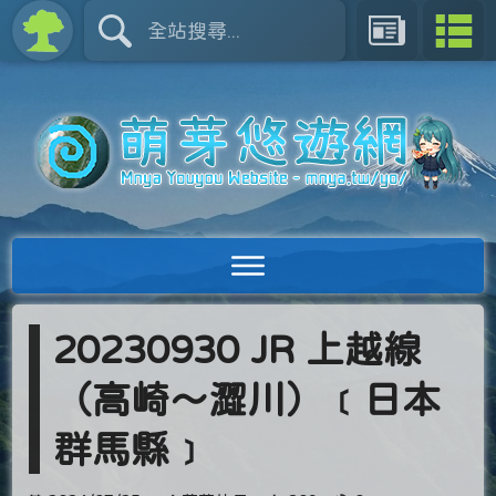
20230930 JR 上越線
（高崎～澀川）﹝日本
群馬縣﹞