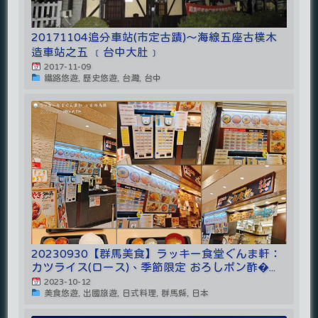
20171104追分車站(市定古蹟)～海線五座古樸木
造車站之五 ﹝台中大肚﹞
2017-11-09
鐵路悠遊, 歷史悠遊, 台灣, 台中
20230930【群馬美食】ラッキー食堂ぐんま軒：
カツライス(ロース)、季節限定 おろしポン酢�...
2023-10-12
美食悠遊, 出國旅遊, 日式料理, 群馬縣, 日本