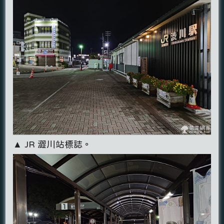
▲ JR 澀川站標誌。