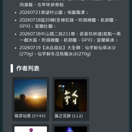
肉湯麵、古早味排骨飯
20260721渴望村公園﹝桃園龍潭﹞
20260718宜20線(全線記錄，附路線圖、航跡圖、
GPX)﹝宜蘭壯圍﹞
20260718中山路二段211巷、武荖坑林道(起點～第
一戲水區，附路線圖、航跡圖、GPX)﹝宜蘭蘇澳﹞
20260719【冰品甜品】大全聯：仙芋鮮仙草冰沙
(270g)、仙芋鮮冬瓜烏龍冰沙(270g)
作者列表
萌芽站長
(
3743
)
風之足跡
(
112
)