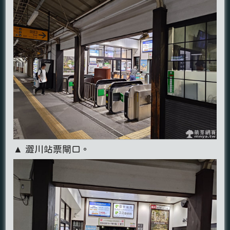
▲ 澀川站票閘口。