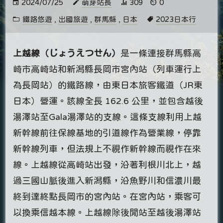
2024/07/25
萌芽站長
309
0
鐵路悠遊
,
出國旅遊
,
群馬縣
,
日本
2023日本行
上越線（じょうえつせん）
是一條連接群馬縣高
崎市高崎站和新潟縣長岡市宮內站（列車運行上
為長岡站）的鐵路線，由東日本旅客鐵道（JR東
日本）營運。該線全長 162.6 公里，並包含越後
湯澤站至Gala湯澤站的支線。這條支線利用上越
新幹線前往保線基地的引道線作為營業線，停靠
新幹線列車，但法規上不視作新幹線而視作在來
線。上越線從高崎站出發，沿著利根川北上，越
過三國山脈後進入新潟縣，沿魚野川和信濃川最
終到達終點長岡市的宮內站。在宮內站，乘客可
以換乘信越本線。上越線除後閒站至越後湯澤站