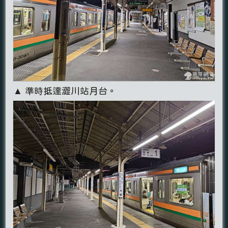
▲ 準時抵達澀川站月台。