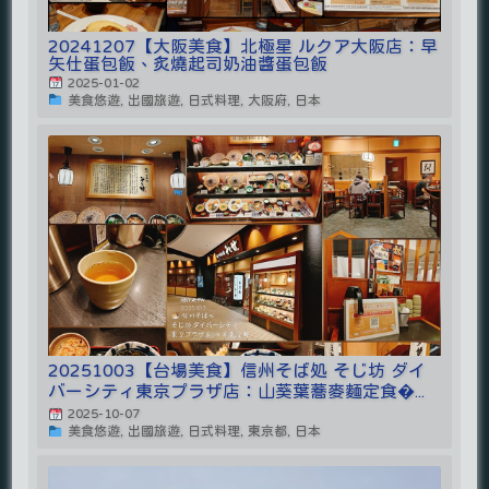
20241207【大阪美食】北極星 ルクア大阪店：早
矢仕蛋包飯、炙燒起司奶油醬蛋包飯
2025-01-02
美食悠遊, 出國旅遊, 日式料理, 大阪府, 日本
20251003【台場美食】信州そば処 そじ坊 ダイ
バーシティ東京プラザ店：山葵葉蕎麥麵定食�...
2025-10-07
美食悠遊, 出國旅遊, 日式料理, 東京都, 日本