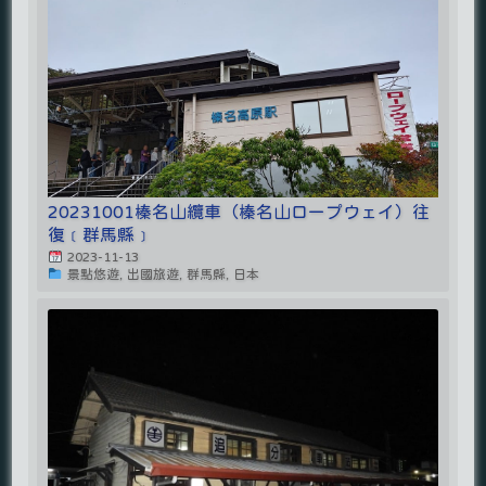
20231001榛名山纜車（榛名山ロープウェイ）往
復﹝群馬縣﹞
2023-11-13
景點悠遊, 出國旅遊, 群馬縣, 日本