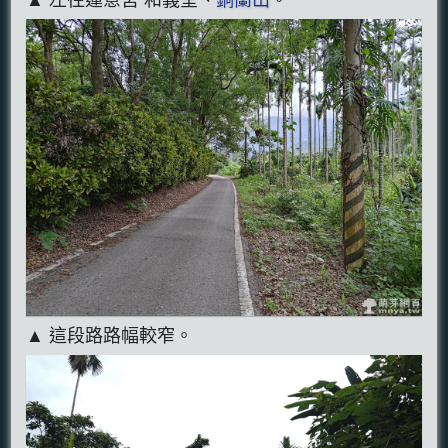
▲ 左往蓮意宮 和義堂、
銅蘭山
。
▲ 這段路路幅較窄。