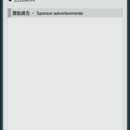
贊助廣告 ‧ Sponsor advertisements