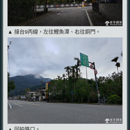
▲ 接台9丙線，左往鯉魚潭、右往銅門。
▲ 回拍路口。