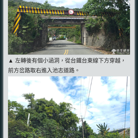
▲ 左轉後有個小涵洞，從台鐵台東線下方穿越，
前方岔路取右進入池志道路。