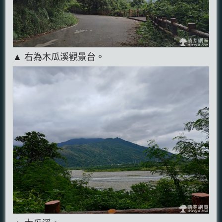
▲ 右為木瓜溪觀景台。