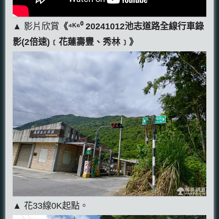
▲ 影片欣賞
《⁴ᴷ⁶⁰ 20241012池志道路全線行車錄
影(2倍速)﹝花蓮壽豐、秀林﹞》
▲ 花33線0K起點。