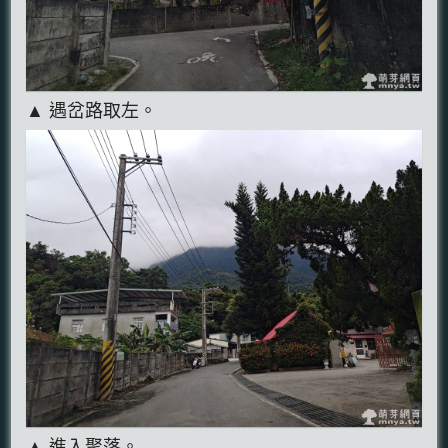
▲ 遇岔路取左。
▲ 進入聚落。