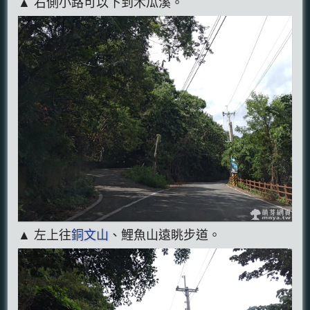
▲ 右側小路可以下到木瓜溪。
▲ 左上往
銅文山
、鯉魚山遠眺步道。