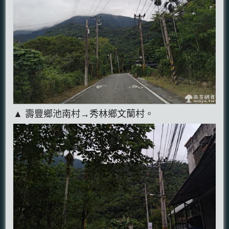
▲ 壽豐鄉池南村→秀林鄉文蘭村。