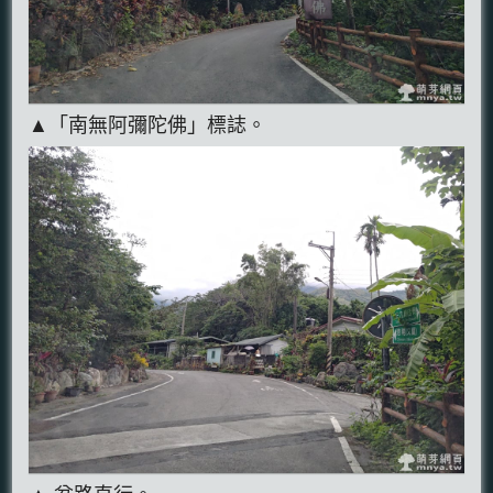
▲「南無阿彌陀佛」標誌。