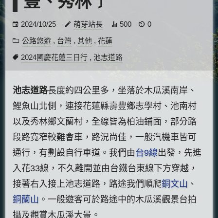
豐、秀林﹞
2024/10/25
萌芽站長
500
0
公路悠遊
,
台灣
,
其他
,
花蓮
2024國慶花蓮三日行
,
池志道路
池志道路
長度約四公里多，坐落於木瓜溪南岸、
鯉魚山北側，連接花蓮縣壽豐鄉志學村、池南村
以及秀林鄉文蘭村，全線皆為柏油鋪面，部分路
段路寬窄較難會車，路況尚佳，一般汽機車皆可
通行，有劃設自行車道。我們由
台9線
出發，先進
入花33線，不久離開並由台鐵台東線下方穿越，
接著右入接上池志道路，路途我們順爬
銅文山
、
銅蘭山
。一般遊客可於路途中的木瓜溪觀景台拍
攝及觀賞木瓜溪大景。