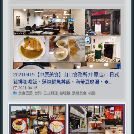
20210415【中原美食】山口食務所(中原店)：日式
豬排咖喱飯、蒲燒鯛魚丼飯、海帶豆腐湯、�...
2021-04-15
美食悠遊, 台灣, 日式料理, 咖哩飯, 消逝美食, 桃園