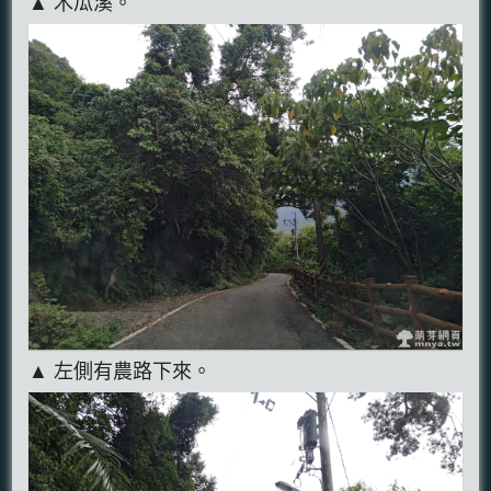
▲ 木瓜溪。
▲ 左側有農路下來。