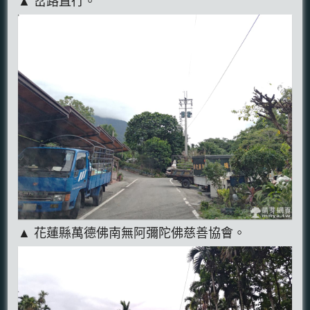
▲ 岔路直行。
▲ 花蓮縣萬德佛南無阿彌陀佛慈善協會。