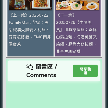
《上一篇》20250722
《下一篇》
FamilyMart 全家：黑
20250726【中壢美
胡椒燻火腿義大利麵、
食】川勝家拉麵：雞豚
蒜蒜燒豚飯、FMC南非
白湯拉麵、切達乳酪叉
國寶茶
燒飯、豚骨大蒜拉麵、
黃金里肌豬排
留言區 /
萌芽論
壇
Comments