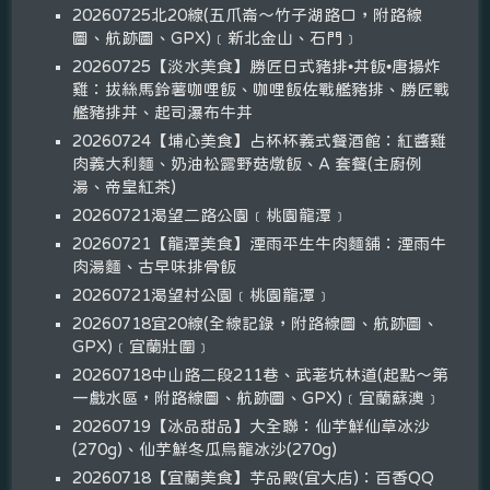
20260725北20線(五爪崙～竹子湖路口，附路線
圖、航跡圖、GPX)﹝新北金山、石門﹞
20260725【淡水美食】勝匠日式豬排•丼飯•唐揚炸
雞：拔絲馬鈴薯咖哩飯、咖哩飯佐戰艦豬排、勝匠戰
艦豬排丼、起司瀑布牛丼
20260724【埔心美食】占杯杯義式餐酒館：紅醬雞
肉義大利麵、奶油松露野菇燉飯、A 套餐(主廚例
湯、帝皇紅茶)
20260721渴望二路公園﹝桃園龍潭﹞
20260721【龍潭美食】湮雨平生牛肉麵舖：湮雨牛
肉湯麵、古早味排骨飯
20260721渴望村公園﹝桃園龍潭﹞
20260718宜20線(全線記錄，附路線圖、航跡圖、
GPX)﹝宜蘭壯圍﹞
20260718中山路二段211巷、武荖坑林道(起點～第
一戲水區，附路線圖、航跡圖、GPX)﹝宜蘭蘇澳﹞
20260719【冰品甜品】大全聯：仙芋鮮仙草冰沙
(270g)、仙芋鮮冬瓜烏龍冰沙(270g)
20260718【宜蘭美食】芋品殿(宜大店)：百香QQ