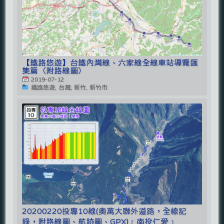
【鐵路悠遊】台鐵內灣線、六家線全線車站導覽匯
集篇（附路線圖）
2019-07-12
鐵路悠遊, 台灣, 新竹, 新竹市
20200220投專10線(奧萬大聯外道路，全線記
錄，附路線圖、航跡圖、GPX)﹝南投仁愛﹞