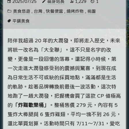
2025/07/25
萌芽站長
1,229
1
美食悠遊
,
台灣
,
快餐便當
,
燒烤炸物
,
桃園
平鎮美食
陪伴我超過 20 年的大潤發，即將走入歷史，未來
將統一改名為「大全聯」。這不只是名字的改
變，更像是一段回憶的落幕。還記得小時候，第
一次走進大潤發感受到的震撼與驚喜，到現在成
為日常生活不可或缺的採買地點，滿滿都是生活
的軌跡。趁著品牌轉換前最後一波活動，這次特
地跑了一趟大潤發，把握機會買了這款 CP 值極高
的
「炸雞歡樂桶」
。整桶售價 279 元，內容有 5
隻炸大棒腿與 6 隻炸雞翅，平均一塊不到 26 元，
還比單買划算。活動時間只有 7/11～7/31，愛吃