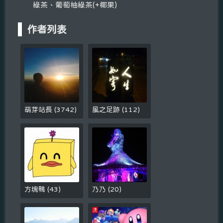
綠茶、葡萄柚綠茶(+椰果)
作者列表
萌芽站長
(
3742
)
風之足跡
(
112
)
方塊鴨
(
43
)
乃乃
(
20
)