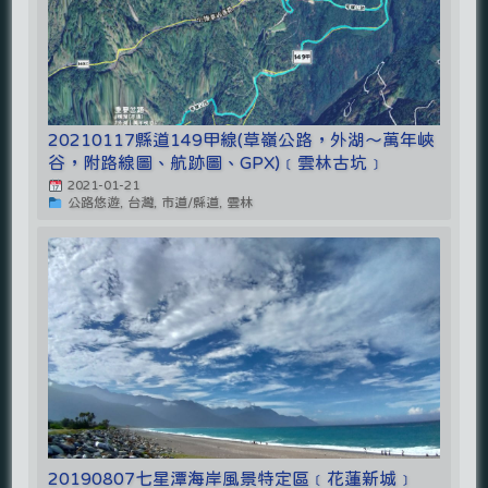
20210117縣道149甲線(草嶺公路，外湖～萬年峽
谷，附路線圖、航跡圖、GPX)﹝雲林古坑﹞
2021-01-21
公路悠遊, 台灣, 市道/縣道, 雲林
20190807七星潭海岸風景特定區﹝花蓮新城﹞