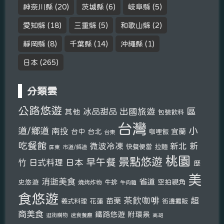
神奈川縣
(20)
茨城縣
(6)
岐阜縣
(5)
愛知縣
(18)
三重縣
(5)
和歌山縣
(2)
靜岡縣
(8)
千葉縣
(14)
沖繩縣
(1)
日本
(265)
分類雲
公路悠遊
區
冰品甜品
出國旅遊
其他
包裝飲料
台灣
小
道/鄉道
南投
宜蘭
台中
台北
咖哩飯
台東
吃餐館
新北
新
微波冷凍
快餐便當
拉麵
市道/縣道
屏東
桃園
景點悠遊
早午餐
竹
日式料理
日本
歷
美
消逝美食
省道
史悠遊
空拍視角
燒烤炸物
牛排
牛肉麵
食悠遊
茶飲咖啡
超
苗栗
義式料理
花蓮
街邊攤販
商美食
鐵路悠遊
附環景
逛街購物
速食餐廳
高雄