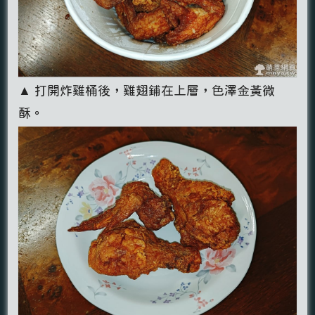
▲ 打開炸雞桶後，雞翅鋪在上層，色澤金黃微
酥。