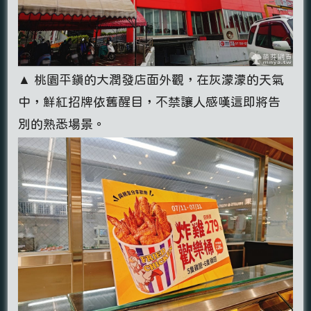
▲ 桃園平鎮的大潤發店面外觀，在灰濛濛的天氣
中，鮮紅招牌依舊醒目，不禁讓人感嘆這即將告
別的熟悉場景。